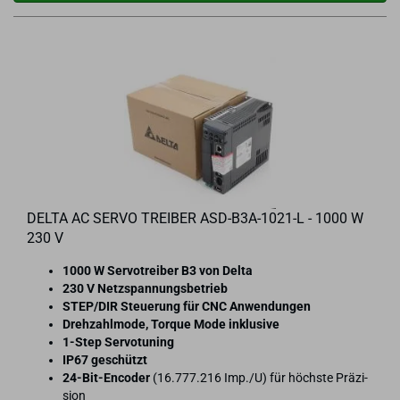
DELTA AC SERVO TREI­BER ASD-​B3A-​1021-L - 1000 W
230 V
1000 W Ser­vo­trei­ber B3 von Delta
230 V Netz­span­nungs­be­trieb
STEP/DIR Steue­rung für CNC An­wen­dun­gen
Dreh­zahl­mo­de, Tor­que Mode in­klu­si­ve
1-​Step Ser­vo­tu­ning
IP67 ge­schützt
24-​Bit-Encoder
(16.777.216 Imp./U) für höchs­te Prä­zi­
si­on