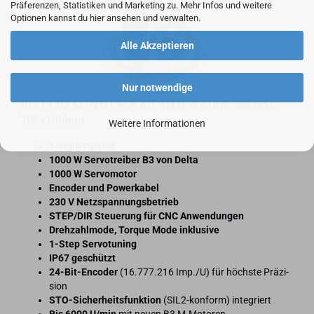
Präferenzen, Statistiken und Marketing zu. Mehr Infos und weitere
Optionen kannst du hier ansehen und verwalten.
Alle Akzeptieren
Nur notwendige
DELTA B3 SERVO PACK KIT 1000 W OHNE BREM­SE
100x100mm
Weitere Informationen
Kom­plett­pa­ket
1000 W Ser­vo­trei­ber B3 von Delta
1000 W Ser­vo­mo­tor
En­co­der und Powerka­bel
230 V Netz­span­nungs­be­trieb
STEP/DIR Steue­rung für CNC An­wen­dun­gen
Dreh­zahl­mo­de, Tor­que Mode in­klu­si­ve
1-​Step Ser­vo­tu­ning
IP67 ge­schützt
24-​Bit-Encoder
(16.777.216 Imp./U) für höchs­te Prä­zi­
si­on
STO-​Sicherheitsfunktion
(SIL2-​konform) in­te­griert