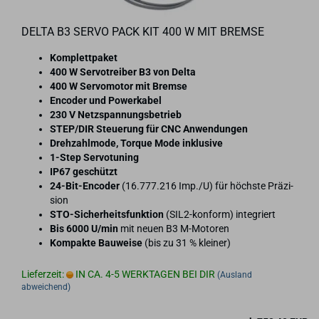
DELTA B3 SERVO PACK KIT 400 W MIT BREM­SE
Kom­plett­pa­ket
400 W Ser­vo­trei­ber B3 von Delta
400 W Ser­vo­mo­tor mit Brem­se
En­co­der und Powerka­bel
230 V Netz­span­nungs­be­trieb
STEP/DIR Steue­rung für CNC An­wen­dun­gen
Dreh­zahl­mo­de, Tor­que Mode in­klu­si­ve
1-​Step Ser­vo­tu­ning
IP67 ge­schützt
24-​Bit-Encoder
(16.777.216 Imp./U) für höchs­te Prä­zi­
si­on
STO-​Sicherheitsfunktion
(SIL2-​konform) in­te­griert
Bis 6000 U/min
mit neuen B3 M-​Motoren
Kom­pak­te Bau­wei­se
(bis zu 31 % klei­ner)
Lieferzeit:
IN CA. 4-5 WERKTAGEN BEI DIR
(Ausland
abweichend)