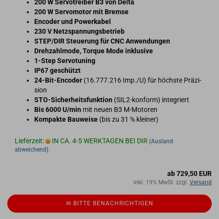
200 W Ser­vo­trei­ber B3 von Delta
200 W Ser­vo­mo­tor mit Brem­se
En­co­der und Powerka­bel
230 V Netz­span­nungs­be­trieb
STEP/DIR Steue­rung für CNC An­wen­dun­gen
Dreh­zahl­mo­de, Tor­que Mode in­klu­si­ve
1-​Step Ser­vo­tu­ning
IP67 ge­schützt
24-​Bit-Encoder
(16.777.216 Imp./U) für höchs­te Prä­zi­
si­on
STO-​Sicherheitsfunktion
(SIL2-​konform) in­te­griert
Bis 6000 U/min
mit neuen B3 M-​Motoren
Kom­pak­te Bau­wei­se
(bis zu 31 % klei­ner)
Lieferzeit:
IN CA. 4-5 WERKTAGEN BEI DIR
(Ausland
abweichend)
ab 729,50 EUR
inkl. 19% MwSt. zzgl.
Versand
✉ BITTE BE­NACH­RICH­TI­GEN