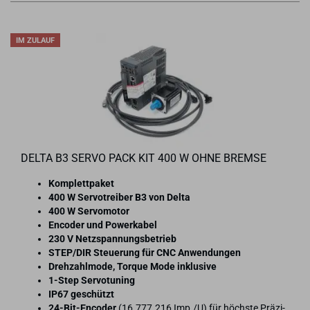
IM ZULAUF
DELTA B3 SERVO PACK KIT 400 W OHNE BREM­SE
Kom­plett­pa­ket
400 W Ser­vo­trei­ber B3 von Delta
400 W Ser­vo­mo­tor
En­co­der und Powerka­bel
230 V Netz­span­nungs­be­trieb
STEP/DIR Steue­rung für CNC An­wen­dun­gen
Dreh­zahl­mo­de, Tor­que Mode in­klu­si­ve
1-​Step Ser­vo­tu­ning
IP67 ge­schützt
24-​Bit-Encoder
(16.777.216 Imp./U) für höchs­te Prä­zi­