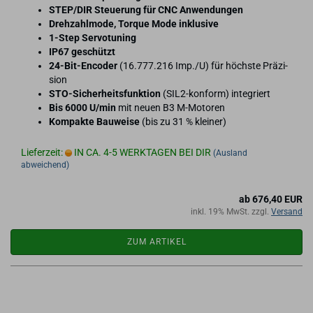
STEP/DIR Steue­rung für CNC An­wen­dun­gen
Dreh­zahl­mo­de, Tor­que Mode in­klu­si­ve
1-​Step Ser­vo­tu­ning
IP67 ge­schützt
24-​Bit-Encoder
(16.777.216 Imp./U) für höchs­te Prä­zi­
si­on
STO-​Sicherheitsfunktion
(SIL2-​konform) in­te­griert
Bis 6000 U/min
mit neuen B3 M-​Motoren
Kom­pak­te Bau­wei­se
(bis zu 31 % klei­ner)
Lieferzeit:
IN CA. 4-5 WERKTAGEN BEI DIR
(Ausland
abweichend)
ab 676,40 EUR
inkl. 19% MwSt. zzgl.
Versand
ZUM ARTIKEL