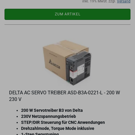
inkl. 19% MwSt. zzgl.
Versand
ZUM ARTIKEL
DELTA AC SERVO TREI­BER ASD-​B3A-​0221-L - 200 W
230 V
200 W Ser­vo­trei­ber B3 von Delta
230V Netz­span­nungs­be­trieb
STEP/DIR Steue­rung für CNC An­wen­dun­gen
Dreh­zahl­mo­de, Tor­que Mode in­klu­si­ve
1-​Step Ser­vo­tu­ning