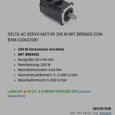
DELTA AC SERVO MOTOR 200 W MIT BREM­SE ECM-​
B3M-​C20602SB1
200 W Ser­vo­mo­tor von Delta
MIT BREM­SE
Bau­grö­ße: 60 × 60 mm
Nenn­leis­tung: 200 W
Nenn­dreh­mo­ment: 0,64 Nm
Nenn­dreh­zahl­be­reich: 0–3.000 U/min
Ma­xi­mal­dreh­zahl: 6.000 U/min
Lieferzeit:
IN CA. 4-5 WERKTAGEN BEI DIR
(Ausland
abweichend)
369,00 EUR
inkl. 19% MwSt. zzgl.
Versand