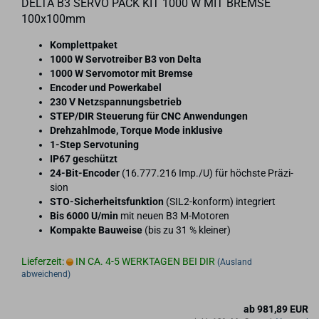
DELTA B3 SERVO PACK KIT 1000 W MIT BREM­SE
100x100mm
Kom­plett­pa­ket
1000 W Ser­vo­trei­ber B3 von Delta
1000 W Ser­vo­mo­tor mit Brem­se
En­co­der und Powerka­bel
230 V Netz­span­nungs­be­trieb
STEP/DIR Steue­rung für CNC An­wen­dun­gen
Dreh­zahl­mo­de, Tor­que Mode in­klu­si­ve
1-​Step Ser­vo­tu­ning
IP67 ge­schützt
24-​Bit-Encoder
(16.777.216 Imp./U) für höchs­te Prä­zi­
si­on
STO-​Sicherheitsfunktion
(SIL2-​konform) in­te­griert
Bis 6000 U/min
mit neuen B3 M-​Motoren
Kom­pak­te Bau­wei­se
(bis zu 31 % klei­ner)
Lieferzeit:
IN CA. 4-5 WERKTAGEN BEI DIR
(Ausland
abweichend)
ab 981,89 EUR