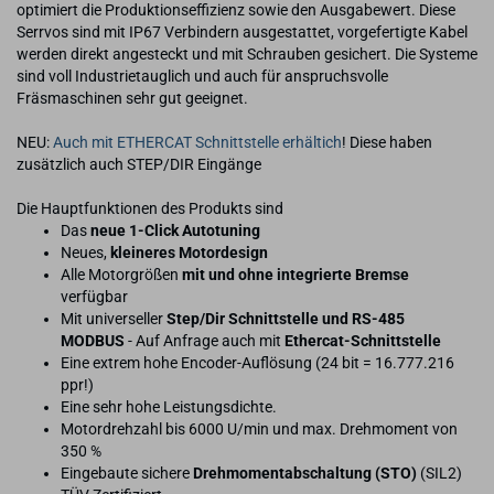
optimiert die Produktionseffizienz sowie den Ausgabewert. Diese
Serrvos sind mit IP67 Verbindern ausgestattet, vorgefertigte Kabel
werden direkt angesteckt und mit Schrauben gesichert. Die Systeme
sind voll Industrietauglich und auch für anspruchsvolle
Fräsmaschinen sehr gut geeignet.
NEU:
Auch mit ETHERCAT Schnittstelle erhältich
! Diese haben
zusätzlich auch STEP/DIR Eingänge
Die Hauptfunktionen des Produkts sind
Das
neue 1-Click Autotuning
Neues,
kleineres Motordesign
Alle Motorgrößen
mit und ohne integrierte Bremse
verfügbar
Mit universeller
Step/Dir Schnittstelle und RS-485
MODBUS
- Auf Anfrage auch mit
Ethercat-Schnittstelle
Eine extrem hohe Encoder-Auflösung (24 bit = 16.777.216
ppr!)
Eine sehr hohe Leistungsdichte.
Motordrehzahl bis 6000 U/min und max. Drehmoment von
350 %
Eingebaute sichere
Drehmomentabschaltung (STO)
(SIL2)