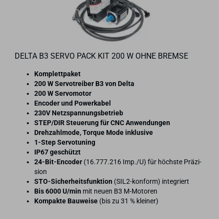
DELTA B3 SERVO PACK KIT 200 W OHNE BREM­SE
Kom­plett­pa­ket
200 W Ser­vo­trei­ber B3 von Delta
200 W Ser­vo­mo­tor
En­co­der und Powerka­bel
230V Netz­span­nungs­be­trieb
STEP/DIR Steue­rung für CNC An­wen­dun­gen
Dreh­zahl­mo­de, Tor­que Mode in­klu­si­ve
1-​Step Ser­vo­tu­ning
IP67 ge­schützt
24-​Bit-Encoder
(16.777.216 Imp./U) für höchs­te Prä­zi­
si­on
STO-​Sicherheitsfunktion
(SIL2-​konform) in­te­griert
Bis 6000 U/min
mit neuen B3 M-​Motoren
Kom­pak­te Bau­wei­se
(bis zu 31 % klei­ner)