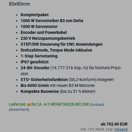
80x80mm
Kom­plett­pa­ket
1000 W Ser­vo­trei­ber B3 von Delta
1000 W Ser­vo­mo­tor
En­co­der und Powerka­bel
230 V Netz­span­nungs­be­trieb
STEP/DIR Steue­rung für CNC An­wen­dun­gen
Dreh­zahl­mo­de, Tor­que Mode in­klu­si­ve
1-​Step Ser­vo­tu­ning
IP67 ge­schützt
24-​Bit-Encoder
(16.777.216 Imp./U) für höchs­te Prä­zi­
si­on
STO-​Sicherheitsfunktion
(SIL2-​konform) in­te­griert
Bis 6000 U/min
mit neuen B3 M-​Motoren
Kom­pak­te Bau­wei­se
(bis zu 31 % klei­ner)
Lieferzeit:
IN CA. 4-5 WERKTAGEN BEI DIR
(Ausland
abweichend)
ab 702,40 EUR
inkl. 19% MwSt. zzgl.
Versand