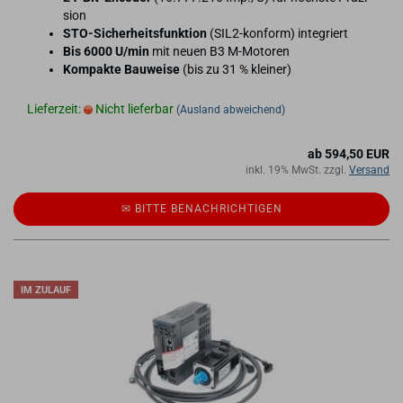
si­on
STO-​Sicherheitsfunktion
(SIL2-​konform) in­te­griert
Bis 6000 U/min
mit neuen B3 M-​Motoren
Kom­pak­te Bau­wei­se
(bis zu 31 % klei­ner)
Lieferzeit:
Nicht lieferbar
(Ausland abweichend)
ab 594,50 EUR
inkl. 19% MwSt. zzgl.
Versand
✉ BITTE BE­NACH­RICH­TI­GEN
IM ZULAUF