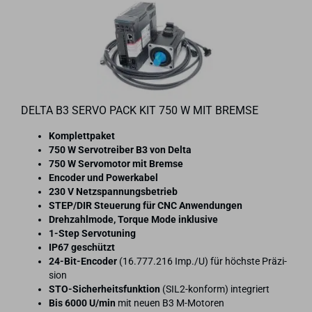
DELTA B3 SERVO PACK KIT 750 W MIT BREM­SE
Kom­plett­pa­ket
750 W Ser­vo­trei­ber B3 von Delta
750 W Ser­vo­mo­tor mit Brem­se
En­co­der und Powerka­bel
230 V Netz­span­nungs­be­trieb
STEP/DIR Steue­rung für CNC An­wen­dun­gen
Dreh­zahl­mo­de, Tor­que Mode in­klu­si­ve
1-​Step Ser­vo­tu­ning
IP67 ge­schützt
24-​Bit-Encoder
(16.777.216 Imp./U) für höchs­te Prä­zi­
si­on
STO-​Sicherheitsfunktion
(SIL2-​konform) in­te­griert
Bis 6000 U/min
mit neuen B3 M-​Motoren