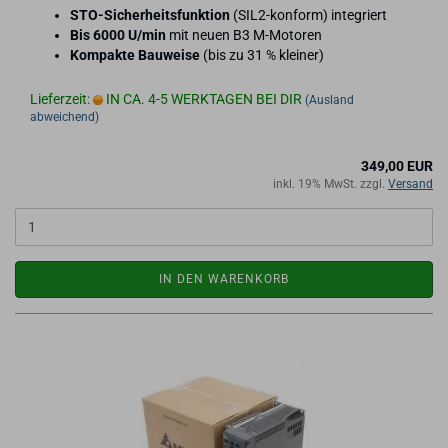
STO-​Sicherheitsfunktion
(SIL2-​konform) in­te­griert
Bis 6000 U/min
mit neuen B3 M-​Motoren
Kom­pak­te Bau­wei­se
(bis zu 31 % klei­ner)
Lieferzeit:
IN CA. 4-5 WERKTAGEN BEI DIR
(Ausland
abweichend)
349,00 EUR
inkl. 19% MwSt. zzgl.
Versand
IN DEN WARENKORB