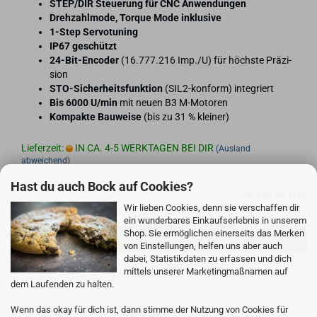
STEP/DIR Steue­rung für CNC An­wen­dun­gen
Dreh­zahl­mo­de, Tor­que Mode in­klu­si­ve
1-​Step Ser­vo­tu­ning
IP67 ge­schützt
24-​Bit-Encoder
(16.777.216 Imp./U) für höchs­te Prä­zi­
si­on
STO-​Sicherheitsfunktion
(SIL2-​konform) in­te­griert
Bis 6000 U/min
mit neuen B3 M-​Motoren
Kom­pak­te Bau­wei­se
(bis zu 31 % klei­ner)
Lieferzeit:
IN CA. 4-5 WERKTAGEN BEI DIR
(Ausland
abweichend)
Hast du auch Bock auf Cookies?
ab 906,40 EUR
Wir lieben Cookies, denn sie verschaffen dir
inkl. 19% MwSt. zzgl.
Versand
ein wunderbares Einkaufserlebnis in unserem
Shop. Sie ermöglichen einerseits das Merken
ZUM ARTIKEL
von Einstellungen, helfen uns aber auch
dabei, Statistikdaten zu erfassen und dich
mittels unserer Marketingmaßnamen auf
dem Laufenden zu halten.
Wenn das okay für dich ist, dann stimme der Nutzung von Cookies für