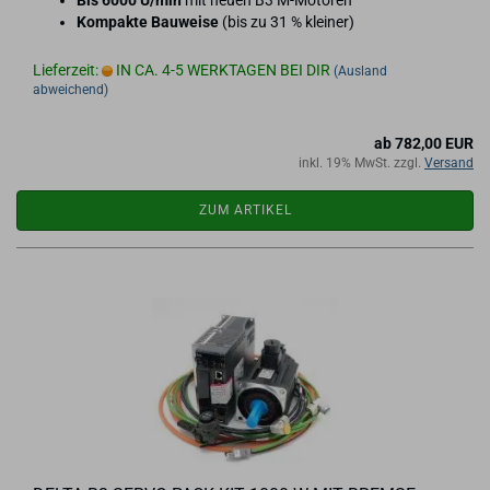
Bis 6000 U/min
mit neuen B3 M-​Motoren
Kom­pak­te Bau­wei­se
(bis zu 31 % klei­ner)
Lieferzeit:
IN CA. 4-5 WERKTAGEN BEI DIR
(Ausland
abweichend)
ab 782,00 EUR
inkl. 19% MwSt. zzgl.
Versand
ZUM ARTIKEL