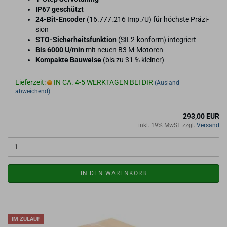
IP67 ge­schützt
24-​Bit-Encoder
(16.777.216 Imp./U) für höchs­te Prä­zi­
si­on
STO-​Sicherheitsfunktion
(SIL2-​konform) in­te­griert
Bis 6000 U/min
mit neuen B3 M-​Motoren
Kom­pak­te Bau­wei­se
(bis zu 31 % klei­ner)
Lieferzeit:
IN CA. 4-5 WERKTAGEN BEI DIR
(Ausland
abweichend)
293,00 EUR
inkl. 19% MwSt. zzgl.
Versand
IN DEN WARENKORB
IM ZULAUF