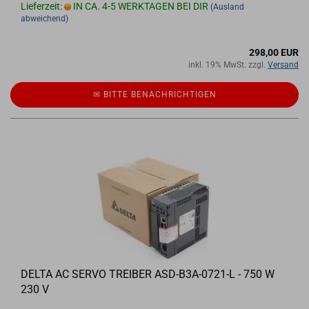
Lieferzeit:
IN CA. 4-5 WERKTAGEN BEI DIR
(Ausland
abweichend)
298,00 EUR
inkl. 19% MwSt. zzgl.
Versand
✉ BITTE BE­NACH­RICH­TI­GEN
DELTA AC SERVO TREI­BER ASD-​B3A-​0721-L - 750 W
230 V