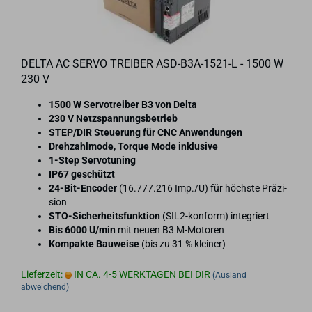
DELTA AC SERVO TREI­BER ASD-​B3A-​1521-L - 1500 W
230 V
1500 W Ser­vo­trei­ber B3 von Delta
230 V Netz­span­nungs­be­trieb
STEP/DIR Steue­rung für CNC An­wen­dun­gen
Dreh­zahl­mo­de, Tor­que Mode in­klu­si­ve
1-​Step Ser­vo­tu­ning
IP67 ge­schützt
24-​Bit-Encoder
(16.777.216 Imp./U) für höchs­te Prä­zi­
si­on
STO-​Sicherheitsfunktion
(SIL2-​konform) in­te­griert
Bis 6000 U/min
mit neuen B3 M-​Motoren
Kom­pak­te Bau­wei­se
(bis zu 31 % klei­ner)
Lieferzeit:
IN CA. 4-5 WERKTAGEN BEI DIR
(Ausland
abweichend)