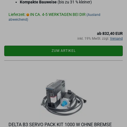
Kom­pak­te Bau­wei­se
(bis zu 31 % klei­ner)
Lieferzeit:
IN CA. 4-5 WERKTAGEN BEI DIR
(Ausland
abweichend)
ab 832,40 EUR
inkl. 19% MwSt. zzgl.
Versand
ZUM ARTIKEL
DELTA B3 SERVO PACK KIT 1000 W OHNE BREM­SE