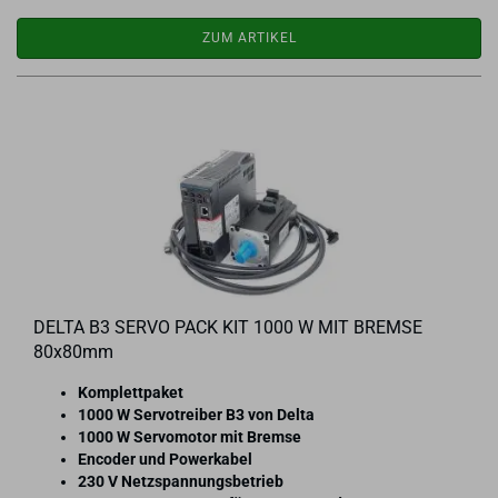
ZUM ARTIKEL
DELTA B3 SERVO PACK KIT 1000 W MIT BREM­SE
80x80mm
Kom­plett­pa­ket
1000 W Ser­vo­trei­ber B3 von Delta
1000 W Ser­vo­mo­tor mit Brem­se
En­co­der und Powerka­bel
230 V Netz­span­nungs­be­trieb