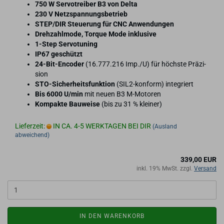
750 W Ser­vo­trei­ber B3 von Delta
230 V Netz­span­nungs­be­trieb
STEP/DIR Steue­rung für CNC An­wen­dun­gen
Dreh­zahl­mo­de, Tor­que Mode in­klu­si­ve
1-​Step Ser­vo­tu­ning
IP67 ge­schützt
24-​Bit-Encoder
(16.777.216 Imp./U) für höchs­te Prä­zi­
si­on
STO-​Sicherheitsfunktion
(SIL2-​konform) in­te­griert
Bis 6000 U/min
mit neuen B3 M-​Motoren
Kom­pak­te Bau­wei­se
(bis zu 31 % klei­ner)
Lieferzeit:
IN CA. 4-5 WERKTAGEN BEI DIR
(Ausland
abweichend)
339,00 EUR
inkl. 19% MwSt. zzgl.
Versand
IN DEN WARENKORB