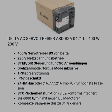
DELTA AC SERVO TREI­BER ASD-​B3A-​0421-L - 400 W
230 V
400 W Ser­vo­trei­ber B3 von Delta
230 V Netz­span­nungs­be­trieb
STEP/DIR Steue­rung für CNC An­wen­dun­gen
Dreh­zahl­mo­de, Tor­que Mode in­klu­si­ve
1-​Step Ser­vo­tu­ning
IP67 ge­schützt
24-​Bit-Encoder
(16.777.216 Imp./U) für höchs­te Prä­zi­
si­on
STO-​Sicherheitsfunktion
(SIL2-​konform) in­te­griert
Bis 6000 U/min
mit neuen B3 M-​Motoren
Kom­pak­te Bau­wei­se
(bis zu 31 % klei­ner)