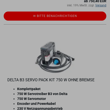
ab 750,40 EUR
inkl. 19% MwSt. zzgl.
Versand
✉ BITTE BE­NACH­RICH­TI­GEN
DELTA B3 SERVO PACK KIT 750 W OHNE BREM­SE
Kom­plett­pa­ket
750 W Ser­vo­trei­ber B3 von Delta
750 W Ser­vo­mo­tor
En­co­der und Powerka­bel
230 V Netz­span­nungs­be­trieb