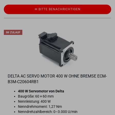
✉ BITTE BE­NACH­RICH­TI­GEN
IM ZULAUF
DELTA AC SERVO MOTOR 400 W OHNE BREM­SE ECM-​
B3M-​C20604RB1
400 W Ser­vo­mo­tor von Delta
Bau­grö­ße: 60 × 60 mm
Nenn­leis­tung: 400 W
Nenn­dreh­mo­ment: 1,27 Nm
Nenn­dreh­zahl­be­reich: 0–3.000 U/min