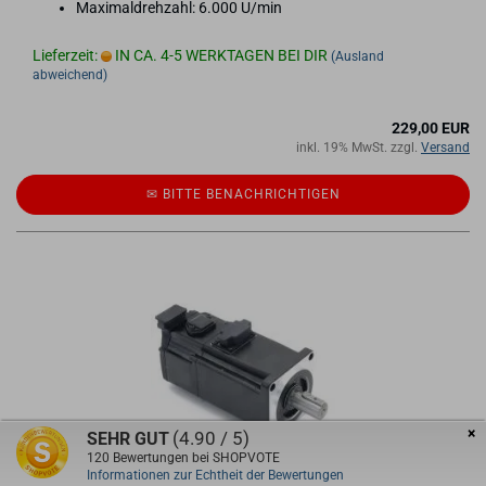
Ma­xi­mal­dreh­zahl: 6.000 U/min
Lieferzeit:
IN CA. 4-5 WERKTAGEN BEI DIR
(Ausland
abweichend)
229,00 EUR
inkl. 19% MwSt. zzgl.
Versand
✉ BITTE BE­NACH­RICH­TI­GEN
×
(4.90 / 5)
SEHR GUT
120
Bewertungen bei SHOPVOTE
DELTA AC SERVO MOTOR 400 W MIT BREM­SE ECM-​
Informationen zur Echtheit der Bewertungen