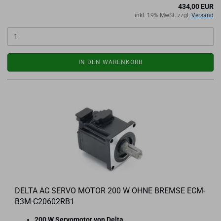
434,00 EUR
inkl. 19% MwSt. zzgl.
Versand
IN DEN WARENKORB
DELTA AC SERVO MOTOR 200 W OHNE BREM­SE ECM-​
B3M-​C20602RB1
200 W Ser­vo­mo­tor von Delta