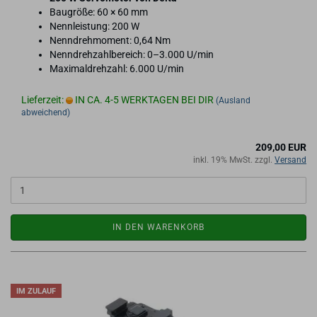
Bau­grö­ße: 60 × 60 mm
Nenn­leis­tung: 200 W
Nenn­dreh­mo­ment: 0,64 Nm
Nenn­dreh­zahl­be­reich: 0–3.000 U/min
Ma­xi­mal­dreh­zahl: 6.000 U/min
Lieferzeit:
IN CA. 4-5 WERKTAGEN BEI DIR
(Ausland
abweichend)
209,00 EUR
inkl. 19% MwSt. zzgl.
Versand
IN DEN WARENKORB
IM ZULAUF