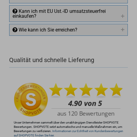
Kann ich mit EU Ust.-ID umsatzsteuerfrei
einkaufen?
Wie kann ich Sie erreichen?
Qualität und schnelle Lieferung
+49 (0)4281 50 79 78 2
+49 (0)4281 50 79 78 2
info@rocketronics.de
Unser Unternehmen sammelt über den unabhängigen Dienstleister SHOPVOTE
Bewertungen. SHOPVOTE setzt automatische und manuelle Maßnahmen ein, um
Bewertungen zu verifizieren.
Informationen zur Echtheit von Kundenbewertungen
auf SHOPVOTE finden Sie hier.