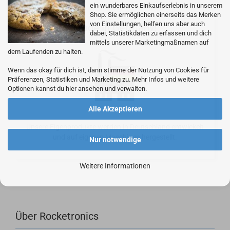
ein wunderbares Einkaufserlebnis in unserem
Shop. Sie ermöglichen einerseits das Merken
von Einstellungen, helfen uns aber auch
Made in Germany!
dabei, Statistikdaten zu erfassen und dich
mittels unserer Marketingmaßnamen auf
dem Laufenden zu halten.
Wenn das okay für dich ist, dann stimme der Nutzung von Cookies für
Präferenzen, Statistiken und Marketing zu. Mehr Infos und weitere
Optionen kannst du hier ansehen und verwalten.
Alle Akzeptieren
Unsere Eigenprodukte werden in Deutschland entwickelt
und auf eigenen Maschinen hergestellt.
Nur notwendige
Weitere Informationen
Über Rocketronics