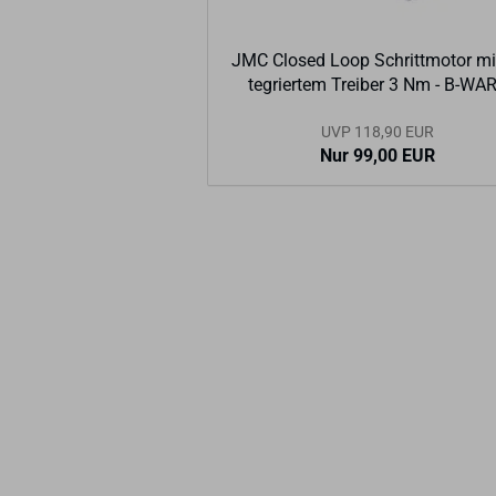
JMC Clo­sed Loop Schritt­mo­tor mit
te­grier­tem Trei­ber 3 Nm - B-​WA
UVP 118,90 EUR
Nur 99,00 EUR