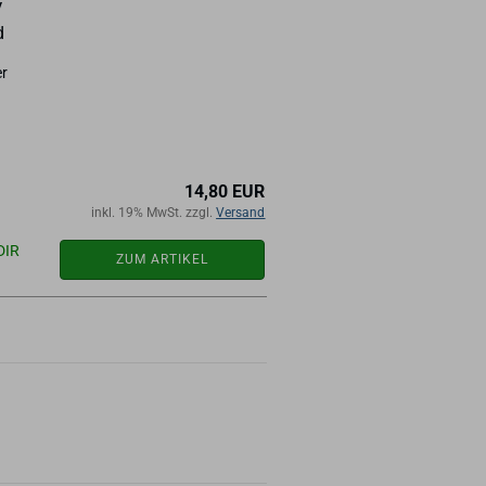
V
d
er
14,80 EUR
inkl. 19% MwSt. zzgl.
Versand
DIR
ZUM ARTIKEL