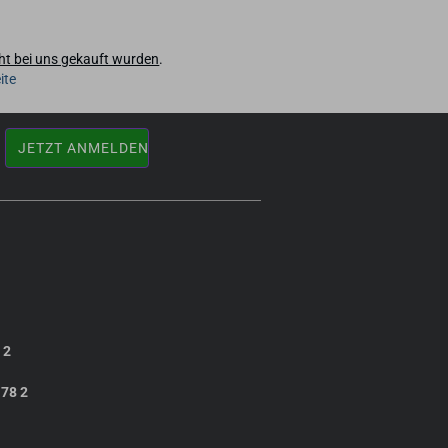
cht bei uns gekauft wurden
.
ite
 2
 78 2