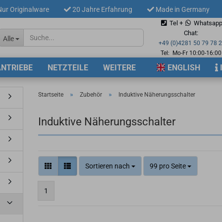
ur Originalware
20 Jahre Erfahrung
Made in Germany
Tel +
Whatsap
Sprache auswählen
Chat:
Alle
+49 (0)4281 50 79 78 
Tel: Mo-Fr 10:00-16:00
ANTRIEBE
NETZTEILE
WEITERE
ENGLISH
Lieferland
»
»
Startseite
Zubehör
Induktive Näherungsschalter
Induktive Näherungsschalter
Konto 
Passw
Sortieren nach
99 pro Seite
1