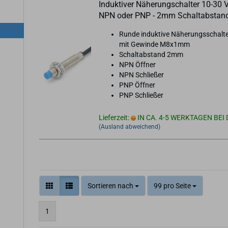
In­duk­ti­ver Nä­he­rungs­chal­ter 10-30 
NPN oder PNP - 2mm Schalt­ab­stan
Runde in­duk­ti­ve Nä­he­rungs­schal­t
mit Ge­win­de M8x1mm
Schalt­ab­stand 2mm
NPN Öff­ner
NPN Schlie­ßer
PNP Öff­ner
PNP Schlie­ßer
Lieferzeit:
IN CA. 4-5 WERKTAGEN BEI 
(Ausland abweichend)
Sortieren nach
99 pro Seite
1