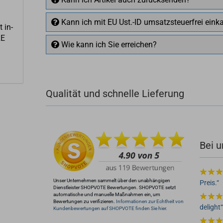
Kann ich mit EU Ust.-ID umsatzsteuerfrei eink
 in­
RE
Wie kann ich Sie erreichen?
+49 (0)4281 50 79 78 2
Qualität und schnelle Lieferung
+49 (0)4281 50 79 78 2
info@rocketronics.de
Bei u
Unser Unternehmen sammelt über den unabhängigen
Preis.
Dienstleister SHOPVOTE Bewertungen. SHOPVOTE setzt
automatische und manuelle Maßnahmen ein, um
Bewertungen zu verifizieren.
Informationen zur Echtheit von
delight
Kundenbewertungen auf SHOPVOTE finden Sie hier.