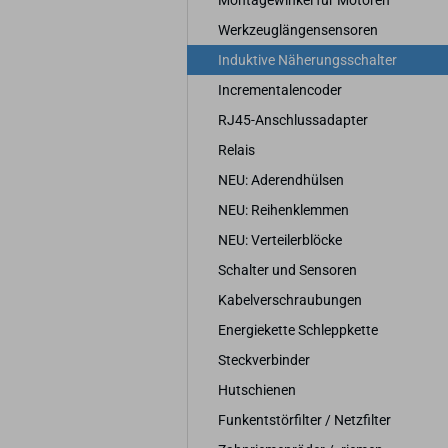
Montagewinkel für Motoren
Werkzeuglängensensoren
Induktive Näherungsschalter
Incrementalencoder
RJ45-Anschlussadapter
Relais
NEU: Aderendhülsen
NEU: Reihenklemmen
NEU: Verteilerblöcke
Schalter und Sensoren
Kabelverschraubungen
Energiekette Schleppkette
Steckverbinder
Hutschienen
Funkentstörfilter / Netzfilter