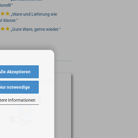
ionell!
Ware und Lieferung wie
 klasse.
Gute Ware, gerne wieder.
Alle Akzeptieren
>20 Jahre Erfahrung
Nur notwendige
tere Informationen