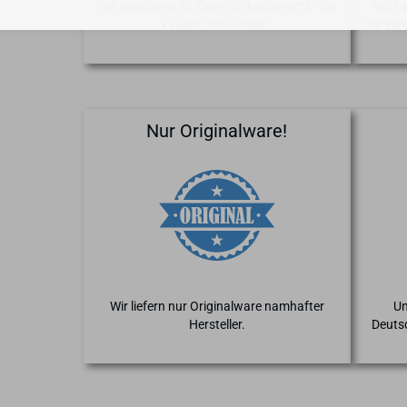
Wir gewähren 30 Tage Rückgaberecht - Sie
Wir h
kaufen ohne Risiko.
mit Ele
Nur Originalware!
Wir liefern nur Originalware namhafter
Un
Hersteller.
Deuts