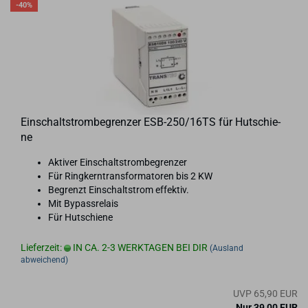
-40%
Ein­schalt­strom­be­gren­zer ESB-​250/16TS für Hut­schie­
ne
Ak­ti­ver Ein­schalt­strom­be­gren­zer
Für Ring­kern­trans­for­ma­to­ren bis 2 KW
Be­grenzt Ein­schalt­strom ef­fek­tiv.
Mit By­pass­re­lais
Für Hut­schie­ne
Lieferzeit:
IN CA. 2-3 WERKTAGEN BEI DIR
(Ausland
abweichend)
UVP 65,90 EUR
Nur 39,00 EUR