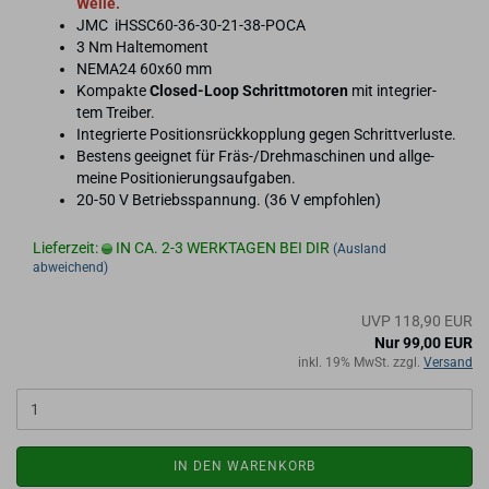
Welle.
JMC iHSSC60-​36-30-21-38-POCA
3 Nm Hal­te­mo­ment
NEMA24 60x60 mm
Kom­pak­te
Closed-​Loop Schritt­mo­to­ren
mit in­te­grier­
tem Trei­ber.
In­te­grier­te Po­si­ti­ons­rück­kopp­lung gegen Schritt­ver­lus­te.
Bes­tens ge­eig­net für Fräs-/Dreh­ma­schi­nen und all­ge­
mei­ne Po­si­tio­nie­rungs­auf­ga­ben.
20-50 V Be­triebs­span­nung. (36 V emp­foh­len)
Lieferzeit:
IN CA. 2-3 WERKTAGEN BEI DIR
(Ausland
abweichend)
UVP 118,90 EUR
Nur 99,00 EUR
inkl. 19% MwSt. zzgl.
Versand
IN DEN WARENKORB