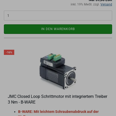
inkl. 19% MwSt. zzgl.
Versand
IN DEN WARENKORB
-16%
JMC Clo­sed Loop Schritt­mo­tor mit in­te­grier­tem Trei­ber
3 Nm - B-​WARE
B-​WARE: Mit leich­tem Schrau­ben­ab­druck auf der