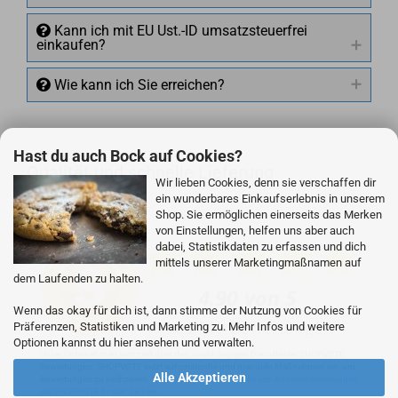
Kann ich mit EU Ust.-ID umsatzsteuerfrei
einkaufen?
Wie kann ich Sie erreichen?
Hast du auch Bock auf Cookies?
Qualität und schnelle Lieferung
+49 (0)4281 50 79 78 2
Wir lieben Cookies, denn sie verschaffen dir
ein wunderbares Einkaufserlebnis in unserem
+49 (0)4281 50 79 78 2
Shop. Sie ermöglichen einerseits das Merken
von Einstellungen, helfen uns aber auch
dabei, Statistikdaten zu erfassen und dich
info@rocketronics.de
mittels unserer Marketingmaßnamen auf
dem Laufenden zu halten.
Wenn das okay für dich ist, dann stimme der Nutzung von Cookies für
Präferenzen, Statistiken und Marketing zu. Mehr Infos und weitere
Optionen kannst du hier ansehen und verwalten.
Unser Unternehmen sammelt über den unabhängigen Dienstleister SHOPVOTE
Bewertungen. SHOPVOTE setzt automatische und manuelle Maßnahmen ein, um
Alle Akzeptieren
Bewertungen zu verifizieren.
Informationen zur Echtheit von Kundenbewertungen
auf SHOPVOTE finden Sie hier.