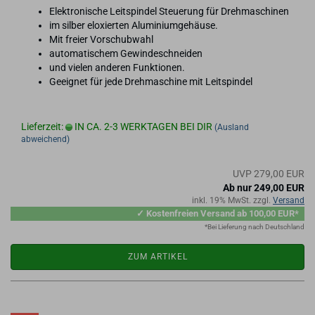
Elek­tro­ni­sche Leit­spin­del Steue­rung für Dreh­ma­schi­nen
im sil­ber elo­xier­ten Alu­mi­ni­um­ge­häu­se.
Mit frei­er Vor­schub­wahl
au­to­ma­ti­schem Ge­win­de­schnei­den
und vie­len an­de­ren Funk­tio­nen.
Ge­eig­net für jede Dreh­ma­schi­ne mit Leit­spin­del
Lieferzeit:
IN CA. 2-3 WERKTAGEN BEI DIR
(Ausland
abweichend)
UVP 279,00 EUR
Ab nur 249,00 EUR
inkl. 19% MwSt. zzgl.
Versand
✓ Kostenfreien Versand ab 100,00 EUR*
*Bei Lieferung nach Deutschland
ZUM ARTIKEL