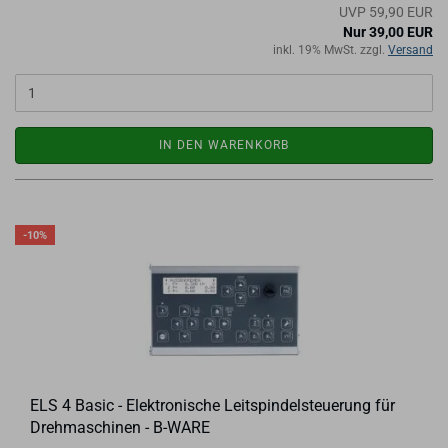
UVP 59,90 EUR
Nur 39,00 EUR
inkl. 19% MwSt. zzgl.
Versand
IN DEN WARENKORB
-10%
ELS 4 Basic - Elek­tro­ni­sche Leit­spin­del­steue­rung für
Dreh­ma­schi­nen - B-​WARE