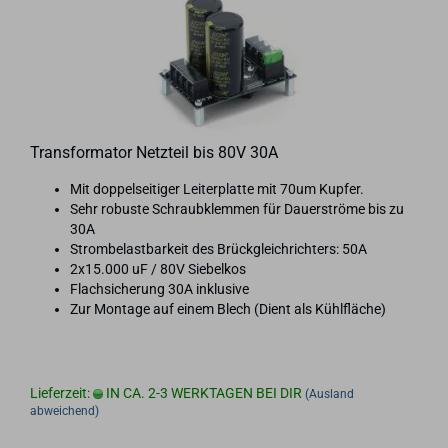
Trans­for­ma­tor Netz­teil bis 80V 30A
Mit dop­pel­sei­ti­ger Lei­ter­plat­te mit 70um Kup­fer.
Sehr ro­bus­te Schraub­klem­men für Dau­er­strö­me bis zu
30A
Strom­be­last­bar­keit des Brück­gleich­rich­ters: 50A
2x15.000 uF / 80V Sie­bel­kos
Flach­si­che­rung 30A in­klu­si­ve
Zur Mon­ta­ge auf einem Blech (Dient als Kühl­flä­che)
Lieferzeit:
IN CA. 2-3 WERKTAGEN BEI DIR
(Ausland
abweichend)