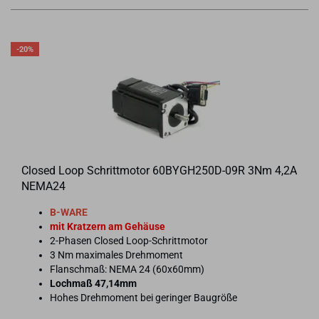
-20%
Clo­sed Loop Schritt­mo­tor 60BYGH250D-​​09R 3Nm 4,2A
NEMA24
B-​WARE
mit Krat­zern am Ge­häu­se
2-​Phasen Clo­sed Loop-​Schrittmotor
3 Nm ma­xi­ma­les Dreh­mo­ment
Flan­sch­maß: NEMA 24 (60x60mm)
Loch­maß 47,14mm
Hohes Dreh­mo­ment bei ge­rin­ger Bau­grö­ße