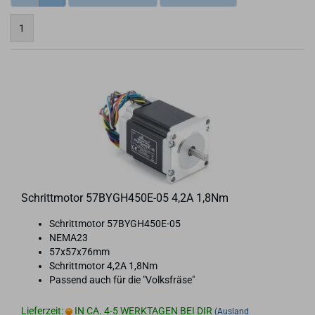
1
Schritt­mo­tor 57BYGH450E-​​05 4,2A 1,8Nm
Schritt­mo­tor 57BYGH450E-​05
NEMA23
57x57x76mm
Schritt­mo­tor 4,2A 1,8Nm
Pas­send auch für die "Volks­frä­se"
Lieferzeit:
IN CA. 4-5 WERKTAGEN BEI DIR
(Ausland