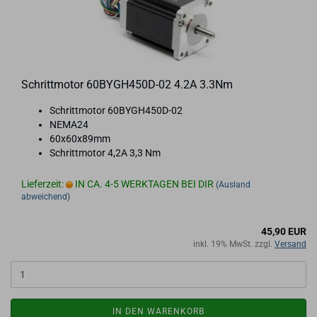
Schritt­mo­tor 60BYGH450D-​​02 4.2A 3.3Nm
Schritt­mo­tor 60BYGH450D-​02
NEMA24
60x60x89mm
Schritt­mo­tor 4,2A 3,3 Nm
Lieferzeit:
IN CA. 4-5 WERKTAGEN BEI DIR
(Ausland
abweichend)
45,90 EUR
inkl. 19% MwSt. zzgl.
Versand
IN DEN WARENKORB