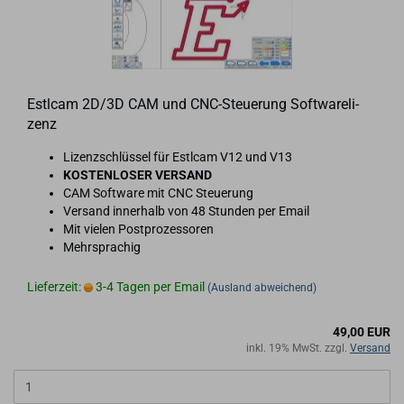
Estl­cam 2D/3D CAM und CNC-​Steue­rung Soft­ware­li­
zenz
Li­zenz­schlüs­sel für Estl­cam V12 und V13
KOS­TEN­LO­SER VER­SAND
CAM Soft­ware mit CNC Steue­rung
Ver­sand in­ner­halb von 48 Stun­den per Email
Mit vie­len Post­pro­zes­so­ren
Mehr­spra­chig
Lieferzeit:
3-4 Tagen per Email
(Ausland abweichend)
49,00 EUR
inkl. 19% MwSt. zzgl.
Versand