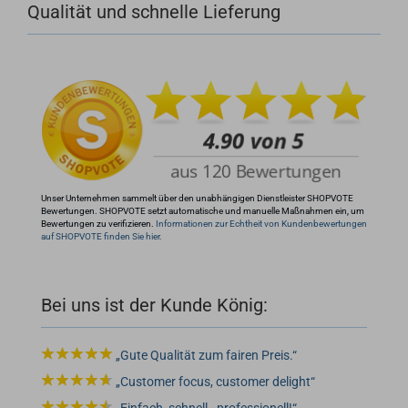
Qualität und schnelle Lieferung
+49 (0)4281 50 79 78 2
+49 (0)4281 50 79 78 2
info@rocketronics.de
Unser Unternehmen sammelt über den unabhängigen Dienstleister SHOPVOTE
Bewertungen. SHOPVOTE setzt automatische und manuelle Maßnahmen ein, um
Bewertungen zu verifizieren.
Informationen zur Echtheit von Kundenbewertungen
auf SHOPVOTE finden Sie hier.
Bei uns ist der Kunde König:
Gute Qualität zum fairen Preis.
Customer focus, customer delight