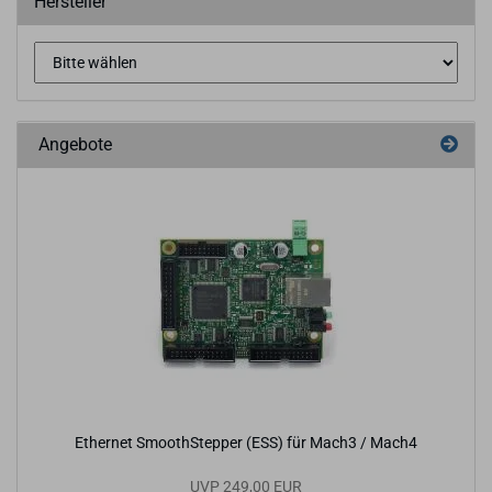
Hersteller
Angebote
Ether­net SmoothS­tep­per (ESS) für Mach3 / Mach4
UVP 249,00 EUR