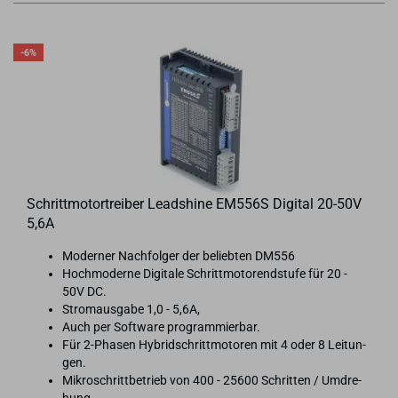
-6%
Schritt­mo­tor­trei­ber Lead­shi­ne EM556S Di­gi­tal 20-​50V
5,6A
Mo­der­ner Nach­fol­ger der be­lieb­ten DM556
Hoch­mo­der­ne Di­gi­ta­le Schritt­mo­to­rend­stu­fe für 20 -
50V DC.
Strom­aus­ga­be 1,0 - 5,6A,
Auch per Soft­ware pro­gram­mier­bar.
Für 2-​Phasen Hy­brid­schritt­mo­to­ren mit 4 oder 8 Lei­tun­
gen.
Mi­kro­schritt­be­trieb von 400 - 25600 Schrit­ten / Um­dre­