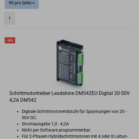
99 pro Seite
1
-6%
Schritt­mo­tor­trei­ber Lead­shi­ne DM542EU Di­gi­tal 20-​50V
4,2A DM542
Di­gi­ta­le Schritt­mo­to­rend­stu­fe für Span­nun­gen von 20 -
50V DC.
Strom­aus­ga­be 1,0 - 4,2A
Nicht per Soft­ware pro­gram­mier­bar.
Für 2-​Phasen Hy­brid­schritt­mo­to­ren mit 4 oder 8 Lei­tun­