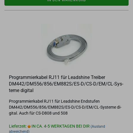
IN DEN WARENKORB
Pro­gram­mier­ka­bel RJ11 für Lead­shi­ne Trei­ber
DM442/DM556/856/EM882S/ES-D/CS-D/EM/CL-​Sys­
te­me di­gi­tal
Pro­gram­mier­ka­bel RJ11 für Leadshi­ne End­stu­fen
DM442/DM556/856/EM882S/ES-D/CS-D/EM/CL-​Systeme di­
gi­tal. Auch für CS-​D808 und 508
Lieferzeit:
IN CA. 4-5 WERKTAGEN BEI DIR
(Ausland
abweichend)