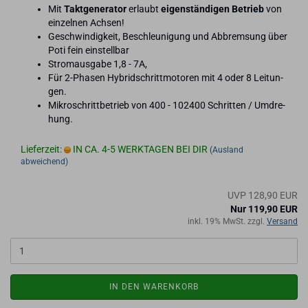
Mit
Takt­ge­ne­ra­tor
er­laubt
ei­gen­stän­di­gen Be­trieb
von
ein­zel­nen Ach­sen!
Ge­schwin­dig­keit, Be­schleu­ni­gung und Ab­brem­sung über
Poti fein ein­stell­bar
Strom­aus­ga­be 1,8 - 7A,
Für 2-​Phasen Hy­brid­schritt­mo­to­ren mit 4 oder 8 Lei­tun­
gen.
Mi­kro­schritt­be­trieb von 400 - 102400 Schrit­ten / Um­dre­
hung.
Lieferzeit:
IN CA. 4-5 WERKTAGEN BEI DIR
(Ausland
abweichend)
UVP 128,90 EUR
Nur 119,90 EUR
inkl. 19% MwSt. zzgl.
Versand
IN DEN WARENKORB