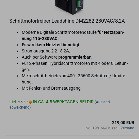
Schritt­mo­tor­trei­ber Lead­shi­ne DM2282 230VAC/8,2A
Mo­der­ne Di­gi­ta­le Schritt­mo­to­rend­stu­fe für
Netz­span­
nung 115-​230VAC
Es wird kein Netz­teil be­nö­tigt
Strom­aus­ga­be 2,2 - 8,2A,
Auch per Soft­ware
pro­gram­mier­bar
.
Für 2-​Pha­sen Hy­brid­schritt­mo­to­ren mit 4 oder 8 Lei­tun­
gen.
Mi­kro­schritt­be­trieb von 400 - 25600 Schrit­ten / Um­dre­
hung.
Mit Fehler-​​ und Brems­aus­gang
Lieferzeit:
IN CA. 4-5 WERKTAGEN BEI DIR
(Ausland
abweichend)
219,00 EUR
inkl. 19% MwSt. zzgl.
Versand