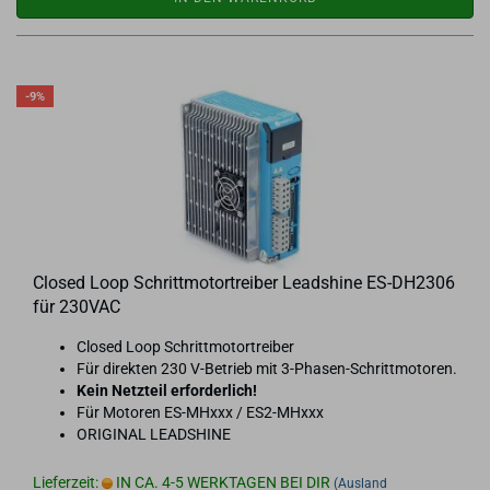
-9%
Clo­sed Loop Schritt­mo­tor­trei­ber Lead­shi­ne ES-​DH2306
für 230VAC
Clo­sed Loop Schritt­mo­tor­trei­ber
Für di­rek­ten 230 V-​Betrieb mit 3-​Phasen-Schrittmotoren.
Kein Netz­teil er­for­der­lich!
Für Mo­to­ren ES-​MHxxx / ES2-​MHxxx
ORI­GI­NAL LEADSHI­NE
Lieferzeit:
IN CA. 4-5 WERKTAGEN BEI DIR
(Ausland