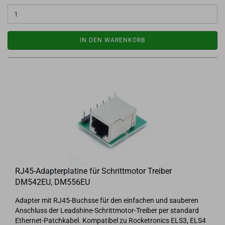
IN DEN WARENKORB
RJ45-​Ad­ap­ter­pla­ti­ne für Schritt­mo­tor Trei­ber
DM542EU, DM556EU
Ad­ap­ter mit RJ45-​Buchsse für den ein­fa­chen und sau­be­ren
An­schluss der Leadshine-​Schrittmotor-Treiber per stan­dard
Ethernet-​Patchkabel. Kom­pa­ti­bel zu Ro­cke­tro­nics ELS3, ELS4