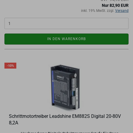
Nur 82,90 EUR
inkl. 19% MwSt. zzgl.
Versand
IN DEN WARENKORB
-10%
Schritt­mo­tor­trei­ber Lead­shi­ne EM882S Di­gi­tal 20-​80V
8,2A