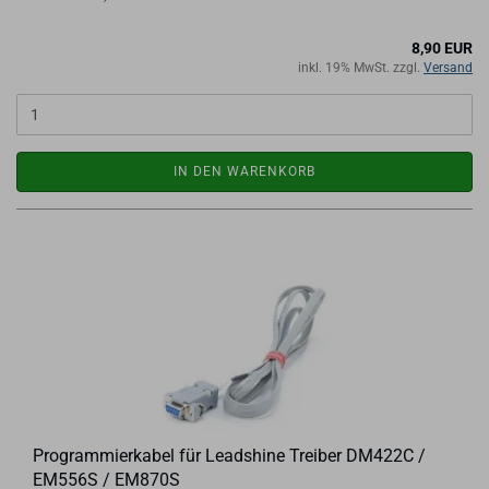
8,90 EUR
inkl. 19% MwSt. zzgl.
Versand
IN DEN WARENKORB
Pro­gram­mier­ka­bel für Lead­shi­ne Trei­ber DM422C /
EM556S / EM870S