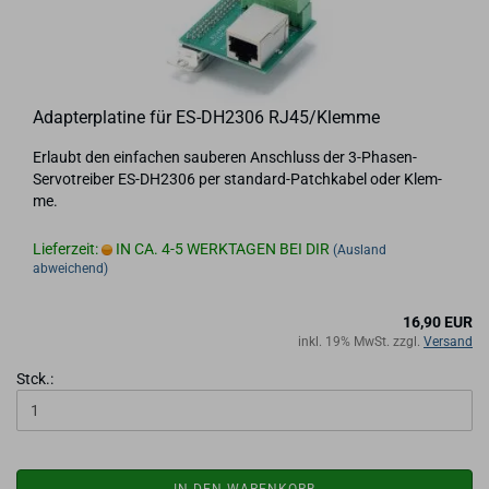
Ad­ap­ter­pla­ti­ne für ES-​DH2306 RJ45/Klem­me
Er­laubt den ein­fa­chen sau­be­ren An­schluss der 3-​Phasen-
Servotreiber ES-​DH2306 per standard-​Patchkabel oder Klem­
me.
Lieferzeit:
IN CA. 4-5 WERKTAGEN BEI DIR
(Ausland
abweichend)
16,90 EUR
inkl. 19% MwSt. zzgl.
Versand
Stck.: