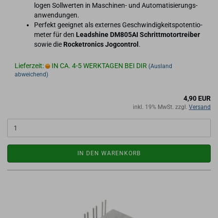
lo­gen Soll­wer­ten in Maschinen-​ und Au­to­ma­ti­sie­rungs­
an­wen­dun­gen.
Per­fekt ge­eig­net als ex­ter­nes Ge­schwin­dig­keits­po­ten­tio­
me­ter für den
Leadshi­ne DM805AI Schritt­mo­tor­trei­ber
sowie die
Ro­cke­tro­nics Jog­con­trol
.
Lieferzeit:
IN CA. 4-5 WERKTAGEN BEI DIR
(Ausland
abweichend)
4,90 EUR
inkl. 19% MwSt. zzgl.
Versand
IN DEN WARENKORB