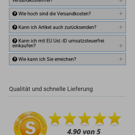
versandkostenfrei?
Wie hoch sind die Versandkosten?
Kann ich Artikel auch zurücksenden?
Kann ich mit EU Ust.-ID umsatzsteuerfrei
einkaufen?
Wie kann ich Sie erreichen?
Qualität und schnelle Lieferung
+49 (0)4281 50 79 78 2
+49 (0)4281 50 79 78 2
info@rocketronics.de