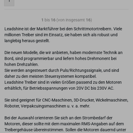
1
1
bis
16
(von insgesamt
16
)
Leadshine ist der Marktführer bei den Schrittmotortreibern. Viele
millionen Treiber sind im Einsatz, sie haben sich als robust und
langlebig heraus gestellt.
Die neuen Modelle, die wir anbieten, haben modernste Technik an
Bord, sind programmierbar und liefern hohes Drehmonent bei
hohen Drehzahlen.
Sie werden angesteuert durch Puls/Richtungssignale, und sind
daher zu den meisten Steuersystemen kompatibel.
Leadshine Treiber sind in vielen Größen passend zu den Motoren
erhältlich, für Betriebsspannungen von 20V DC bis 230V AC.
Sie sind geeignet für CNC-Maschinen, 3D-Drucker, Wickelmaschinen,
Roboter, Verpakcuingsmaschinen u. v. a. mehr.
Bei der Auswahl orienteren Sie sich an den Strombedarf der
Motoren, dieser sollte mit dem maximalen RMS-Angaben auf dem
Treibergehäuse übereinstimmen. Sollen die Motoren dauernd unter