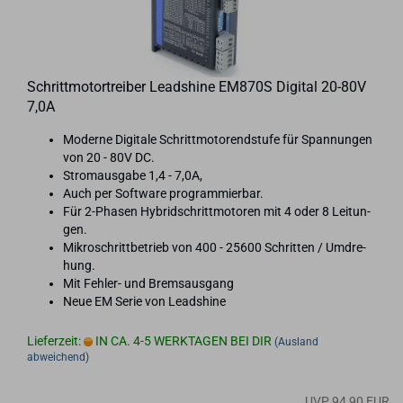
Schritt­mo­tor­trei­ber Lead­shi­ne EM870S Di­gi­tal 20-​80V
7,0A
Mo­der­ne Di­gi­ta­le Schritt­mo­to­rend­stu­fe für Span­nun­gen
von 20 - 80V DC.
Strom­aus­ga­be 1,4 - 7,0A,
Auch per Soft­ware pro­gram­mier­bar.
Für 2-​Phasen Hy­brid­schritt­mo­to­ren mit 4 oder 8 Lei­tun­
gen.
Mi­kro­schritt­be­trieb von 400 - 25600 Schrit­ten / Um­dre­
hung.
Mit Fehler-​ und Brems­aus­gang
Neue EM Serie von Leadshi­ne
Lieferzeit:
IN CA. 4-5 WERKTAGEN BEI DIR
(Ausland
abweichend)
UVP 94,90 EUR