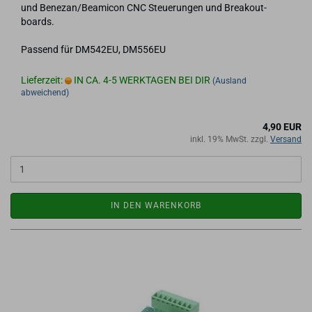
und Be­ne­zan/Be­a­mi­con CNC Steue­run­gen und Brea­kout­
boards.
Pas­send für DM542EU, DM556EU
Lieferzeit:
IN CA. 4-5 WERKTAGEN BEI DIR
(Ausland
abweichend)
4,90 EUR
inkl. 19% MwSt. zzgl.
Versand
IN DEN WARENKORB