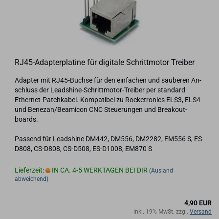
RJ45-​Ad­ap­ter­pla­ti­ne für di­gi­ta­le Schritt­mo­tor Trei­ber
Ad­ap­ter mit RJ45-​Buch­se für den ein­fa­chen und sau­be­ren An­
schluss der Leadshine-​​Schrittmotor-​Treiber per stan­dard
Ethernet-​​Patch­ka­bel. Kom­pa­ti­bel zu Ro­cke­tro­nics ELS3, ELS4
und Be­ne­zan/Be­a­mi­con CNC Steue­run­gen und Brea­kout­
boards.
Pas­send für Leadshi­ne DM442, DM556, DM2282, EM556 S, ES-​
D808, CS-​D808, CS-​D508, ES-​D1008, EM870 S
Lieferzeit:
IN CA. 4-5 WERKTAGEN BEI DIR
(Ausland
abweichend)
4,90 EUR
inkl. 19% MwSt. zzgl.
Versand