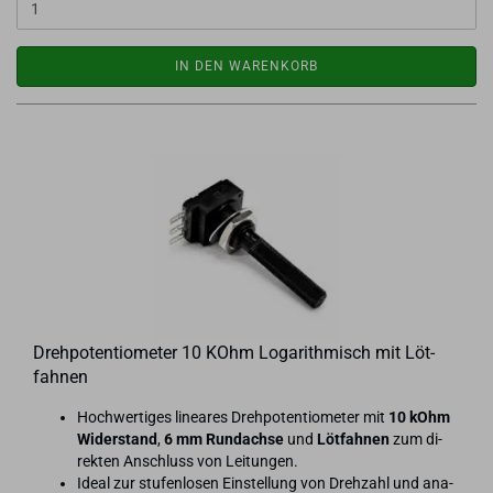
IN DEN WARENKORB
Dreh­po­ten­tio­me­ter 10 KOhm Lo­ga­rith­misch mit Löt­
fah­nen
Hoch­wer­ti­ges li­nea­res Dreh­po­ten­tio­me­ter mit
10 kOhm
Wi­der­stand
,
6 mm Rund­ach­se
und
Löt­fah­nen
zum di­
rek­ten An­schluss von Lei­tun­gen.
Ideal zur stu­fen­lo­sen Ein­stel­lung von Dreh­zahl und ana­