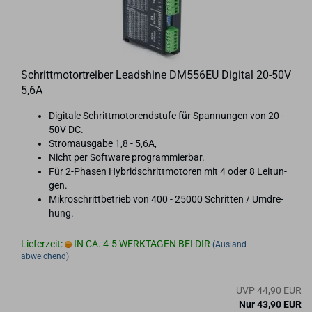
Schritt­mo­tor­trei­ber Lead­shi­ne DM556EU Di­gi­tal 20-​50V
5,6A
Di­gi­ta­le Schritt­mo­to­rend­stu­fe für Span­nun­gen von 20 -
50V DC.
Strom­aus­ga­be 1,8 - 5,6A,
Nicht per Soft­ware pro­gram­mier­bar.
Für 2-​Phasen Hy­brid­schritt­mo­to­ren mit 4 oder 8 Lei­tun­
gen.
Mi­kro­schritt­be­trieb von 400 - 25000 Schrit­ten / Um­dre­
hung.
Lieferzeit:
IN CA. 4-5 WERKTAGEN BEI DIR
(Ausland
abweichend)
UVP 44,90 EUR
Nur 43,90 EUR