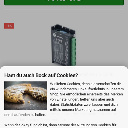
IN DEN WARENKORB
-6%
Clo­sed Loop Schritt­mo­tor­trei­ber Lead­shi­ne CS-​D508
Hast du auch Bock auf Cookies?
24-48 V 8 A
Wir lieben Cookies, denn sie verschaffen dir
ein wunderbares Einkaufserlebnis in unserem
Neuer Typ, sehr preis­wert und kom­pakt!
Shop. Sie ermöglichen einerseits das Merken
Clo­sed Loop End­stu­fe CS-​D508 für Closed-​Loop-
von Einstellungen, helfen uns aber auch
Schrittmotoren
dabei, Statistikdaten zu erfassen und dich
24-48 V / 8 A
mittels unserer Marketingmaßnamen auf
Closed-​Loop Sys­tem mit in­te­grier­ter Po­si­ti­ons­rück­kopp­
dem Laufenden zu halten.
lung gegen Schritt­ver­lus­te.
Wenn das okay für dich ist, dann stimme der Nutzung von Cookies für
Für Mo­to­ren CS/ES-​M22430