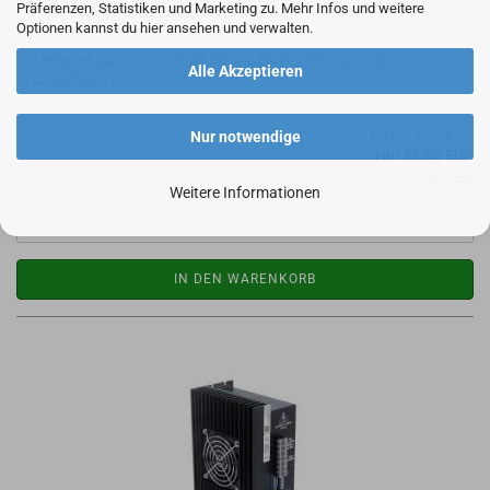
Präferenzen, Statistiken und Marketing zu. Mehr Infos und weitere
ORI­GI­NAL LEADSHI­NE
Optionen kannst du hier ansehen und verwalten.
Lieferzeit:
IN CA. 2-3 WERKTAGEN BEI DIR
(Ausland
Alle Akzeptieren
abweichend)
UVP 92,90 EUR
Nur notwendige
Nur 86,60 EUR
inkl. 19% MwSt. zzgl.
Versand
Weitere Informationen
IN DEN WARENKORB