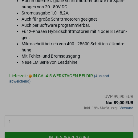
Hoch­mo­der­ne Di­gi­ta­le Schritt­mo­to­rend­stu­fe für Span­
nun­gen von 20 - 80V DC.
Strom­aus­ga­be 1,0 - 8,2A,
Auch für große Schritt­mo­to­ren ge­eig­net
Auch per Soft­ware pro­gram­mier­bar.
Für 2-​Phasen Hy­brid­schritt­mo­to­ren mit 4 oder 8 Lei­tun­
gen.
Mi­kro­schritt­be­trieb von 400 - 25600 Schrit­ten / Um­dre­
hung.
Mit Fehler-​ und Brems­aus­gang
Neue EM Serie von Leadshi­ne
Lieferzeit:
IN CA. 4-5 WERKTAGEN BEI DIR
(Ausland
abweichend)
UVP 99,90 EUR
Nur 89,00 EUR
inkl. 19% MwSt. zzgl.
Versand
IN DEN WARENKORB