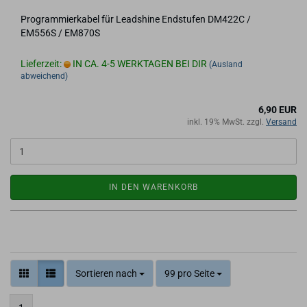
Pro­gram­mier­ka­bel für Leadshi­ne End­stu­fen DM422C /
EM556S / EM870S
Lieferzeit:
IN CA. 4-5 WERKTAGEN BEI DIR
(Ausland
abweichend)
6,90 EUR
inkl. 19% MwSt. zzgl.
Versand
IN DEN WARENKORB
Sortieren nach
99 pro Seite