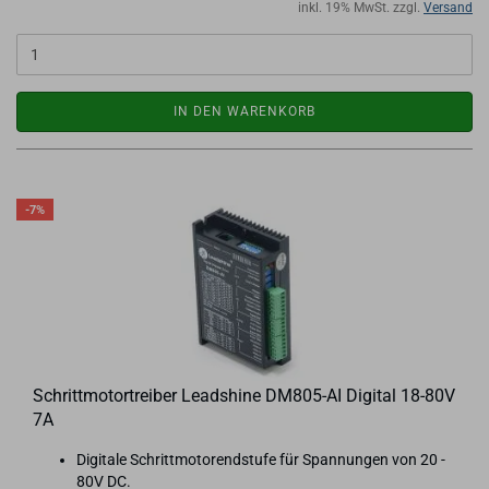
inkl. 19% MwSt. zzgl.
Versand
IN DEN WARENKORB
-7%
Schritt­mo­tor­trei­ber Lead­shi­ne DM805-​​AI Di­gi­tal 18-​80V
7A
Di­gi­ta­le Schritt­mo­to­rend­stu­fe für Span­nun­gen von 20 -
80V DC.