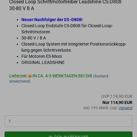
Clo­sed Loop Schritt­mo­tor­trei­ber Lead­shi­ne CS-​D808
30-80 V 8 A
Neuer Nach­fol­ger der ES-​D808!
Clo­sed Loop End­stu­fe CS-​D808 für Closed-​Loop-
Schrittmotoren
30-80 V / 8 A
Closed-​Loop Sys­tem mit in­te­grier­ter Po­si­ti­ons­rück­kopp­
lung gegen Schritt­ver­lus­te.
Für Mo­to­ren ES-​Mxxx
ORI­GI­NAL LEADSHI­NE
Lieferzeit:
IN CA. 4-5 WERKTAGEN BEI DIR
(Ausland
abweichend)
UVP 119,90 EUR
Nur 114,90 EUR
inkl. 19% MwSt. zzgl.
Versand