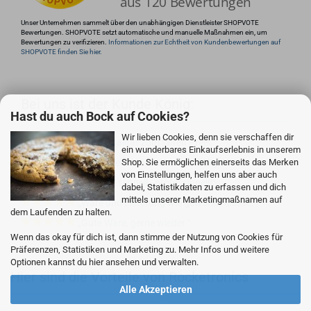
Unser Unternehmen sammelt über den unabhängigen Dienstleister SHOPVOTE
Bewertungen. SHOPVOTE setzt automatische und manuelle Maßnahmen ein, um
Bewertungen zu verifizieren.
Informationen zur Echtheit von Kundenbewertungen auf
SHOPVOTE finden Sie hier.
Bei uns ist der Kunde König:
Hast du auch Bock auf Cookies?
Wir lieben Cookies, denn sie verschaffen dir
Gute Qualität zum fairen Preis.
ein wunderbares Einkaufserlebnis in unserem
Shop. Sie ermöglichen einerseits das Merken
Customer focus, customer delight
von Einstellungen, helfen uns aber auch
Einfach, schnell - professionell!
dabei, Statistikdaten zu erfassen und dich
mittels unserer Marketingmaßnamen auf
Ware und Lieferung wie gewohnt klasse.
dem Laufenden zu halten.
Gute Ware, gerne wieder.
Wenn das okay für dich ist, dann stimme der Nutzung von Cookies für
Präferenzen, Statistiken und Marketing zu. Mehr Infos und weitere
Optionen kannst du hier ansehen und verwalten.
Hier sind die Vorteile von Rocketronics
Alle Akzeptieren