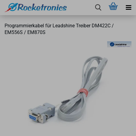
Pro­gram­mier­ka­bel für Leadshi­ne Trei­ber DM422C /
EM556S / EM870S