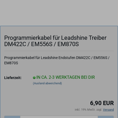
Pro­gram­mier­ka­bel für Leadshi­ne Trei­ber
DM422C / EM556S / EM870S
Programmierkabel für Leadshine Endstufen DM422C / EM556S /
EM870S
IN CA. 2-3 WERKTAGEN BEI DIR
Lieferzeit:
(Ausland abweichend)
6,90 EUR
inkl. 19% MwSt. zzgl.
Versand