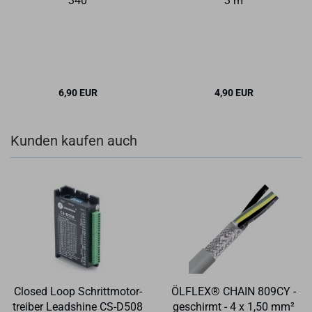
340
3 m
6,90 EUR
4,90 EUR
Kunden kaufen auch
Clo­sed Loop Schritt­mo­tor­
ÖL­FLEX® CHAIN 809CY -
trei­ber Lead­shi­ne CS-​D508
ge­schirmt - 4 x 1,50 mm²