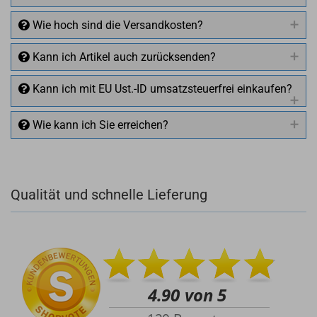
Wie hoch sind die Versandkosten?
Kann ich Artikel auch zurücksenden?
Kann ich mit EU Ust.-ID umsatzsteuerfrei einkaufen?
Wie kann ich Sie erreichen?
Qualität und schnelle Lieferung
+49 (0)4281 50 79 78 2
+49 (0)4281 50 79 78 2
info@rocketronics.de