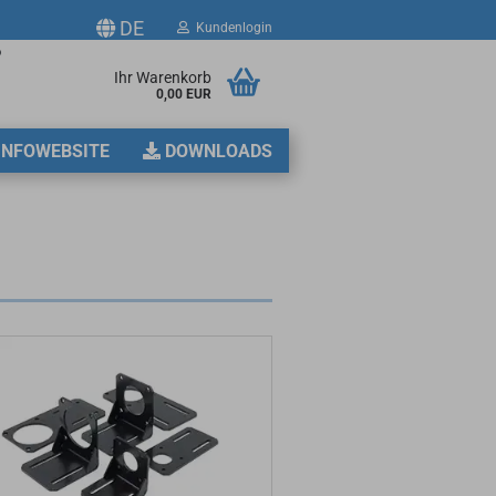
DE
Kundenlogin
p
Ihr Warenkorb
0,00 EUR
2
INFOWEBSITE
DOWNLOADS
erstellen
ort vergessen?