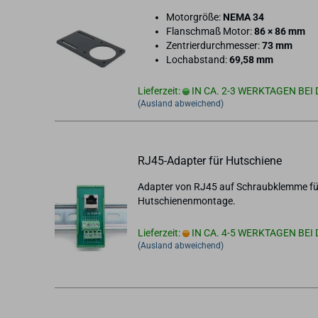
Mo­tor­grö­ße:
NEMA 34
Flan­sch­maß Motor:
86 × 86 mm
Zen­trier­durch­mes­ser:
73 mm
Loch­ab­stand:
69,58 mm
Lieferzeit:
IN CA. 2-3 WERKTAGEN BEI 
(Ausland abweichend)
RJ45-​Ad­ap­ter für Hut­schie­ne
Ad­ap­ter von RJ45 auf Schraub­klem­me f
Hut­schie­nen­mon­ta­ge.
Lieferzeit:
IN CA. 4-5 WERKTAGEN BEI 
(Ausland abweichend)