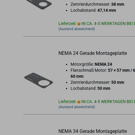
Zen­trier­durch­mes­ser:
38 mm
Loch­ab­stand:
47,14 mm
Lieferzeit:
IN CA. 4-5 WERKTAGEN BEI 
(Ausland abweichend)
NEMA 24 Ge­ra­de Mon­ta­ge­plat­te
Mo­tor­grö­ße:
NEMA 24
Flan­sch­maß Motor:
57 × 57 mm / 
60 mm
Zen­trier­durch­mes­ser:
50 mm
Loch­ab­stand:
50 mm
Lieferzeit:
IN CA. 4-5 WERKTAGEN BEI 
(Ausland abweichend)
NEMA 34 Ge­ra­de Mon­ta­ge­plat­te