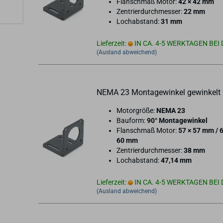
Flan­sch­maß Motor:
42 × 42 mm
Zen­trier­durch­mes­ser:
22 mm
Loch­ab­stand:
31 mm
Lieferzeit:
IN CA. 4-5 WERKTAGEN BEI 
(Ausland abweichend)
NEMA 23 Mon­ta­ge­win­kel ge­win­kelt
Mo­tor­grö­ße:
NEMA 23
Bau­form:
90° Mon­ta­ge­win­kel
Flan­sch­maß Motor:
57 × 57 mm / 
60 mm
Zen­trier­durch­mes­ser:
38 mm
Loch­ab­stand:
47,14 mm
Lieferzeit:
IN CA. 4-5 WERKTAGEN BEI 
(Ausland abweichend)