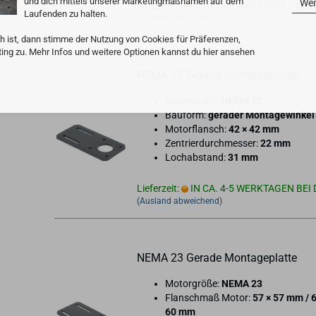
und dich mittels unserer Marketingmaßnamen auf dem
Wei
Lieferzeit:
IN CA. 4-5 WERKTAGEN BEI 
Laufenden zu halten.
(Ausland abweichend)
h ist, dann stimme der Nutzung von Cookies für Präferenzen,
ting zu. Mehr Infos und weitere Optionen kannst du hier ansehen
NEMA 17 Ge­ra­de Mon­ta­ge­plat­te
Mo­tor­grö­ße:
NEMA 17
Bau­form:
ge­ra­der Mon­ta­ge­win­kel
Mo­tor­flansch:
42 × 42 mm
Zen­trier­durch­mes­ser:
22 mm
Loch­ab­stand:
31 mm
Lieferzeit:
IN CA. 4-5 WERKTAGEN BEI 
(Ausland abweichend)
NEMA 23 Ge­ra­de Mon­ta­ge­plat­te
Mo­tor­grö­ße:
NEMA 23
Flan­sch­maß Motor:
57 × 57 mm / 
60 mm