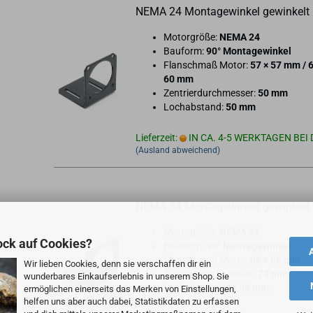
NEMA 24 Mon­ta­ge­win­kel ge­win­kelt
Mo­tor­grö­ße:
NEMA 24
Bau­form:
90° Mon­ta­ge­win­kel
Flan­sch­maß Motor:
57 × 57 mm / 
60 mm
Zen­trier­durch­mes­ser:
50 mm
Loch­ab­stand:
50 mm
Lieferzeit:
IN CA. 4-5 WERKTAGEN BEI 
(Ausland abweichend)
NEMA 34 Mon­ta­ge­win­kel ge­win­kelt
Mo­tor­grö­ße:
NEMA 34
ock auf Cookies?
Bau­form:
90° Mon­ta­ge­win­kel
Flan­sch­maß Motor:
86 × 86 mm
Wir lieben Cookies, denn sie verschaffen dir ein
Zen­trier­durch­mes­ser:
73 mm
wunderbares Einkaufserlebnis in unserem Shop. Sie
Loch­ab­stand:
69,58 mm
ermöglichen einerseits das Merken von Einstellungen,
helfen uns aber auch dabei, Statistikdaten zu erfassen