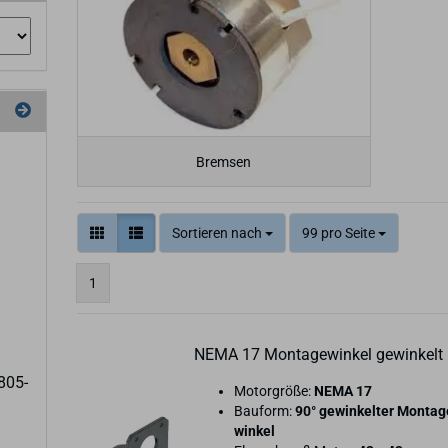
Bremsen
Sortieren nach
99 pro Seite
1
NEMA 17 Mon­ta­ge­win­kel ge­win­kelt
805-​
Mo­tor­grö­ße:
NEMA 17
Bau­form:
90° ge­win­kel­ter Mon­ta­
win­kel