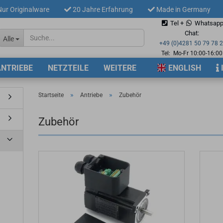
ur Originalware
20 Jahre Erfahrung
Made in Germany
Tel +
Whatsap
Sprache auswählen
Chat:
Alle
+49 (0)4281 50 79 78 
Tel: Mo-Fr 10:00-16:00
ANTRIEBE
NETZTEILE
WEITERE
ENGLISH
Lieferland
»
»
Startseite
Antriebe
Zubehör
Zubehör
Konto 
Passw