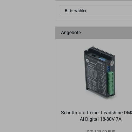
Angebote
Schritt­mo­tor­trei­ber Leadshi­ne DM
AI Di­gi­tal 18-​80V 7A
UVP 128,90 EUR