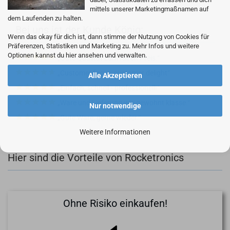
mittels unserer Marketingmaßnamen auf
dem Laufenden zu halten.
Bei uns ist der Kunde König:
Wenn das okay für dich ist, dann stimme der Nutzung von Cookies für
Präferenzen, Statistiken und Marketing zu. Mehr Infos und weitere
Optionen kannst du hier ansehen und verwalten.
Gute Qualität zum fairen Preis.
Customer focus, customer delight
Alle Akzeptieren
Einfach, schnell - professionell!
Ware und Lieferung wie gewohnt klasse.
Nur notwendige
Gute Ware, gerne wieder.
Weitere Informationen
Hier sind die Vorteile von Rocketronics
Ohne Risiko einkaufen!