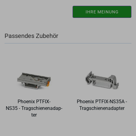
IHRE MEINUNG
Passendes Zubehör
Phoe­nix PTFIX-​​
Phoe­nix PTFIX-​​NS35A -
NS35 - Trag­schie­nen­ad­ap­
Trag­schie­nen­ad­ap­ter
ter