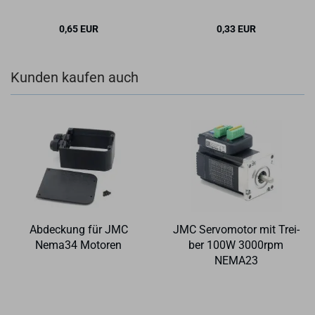
0,65 EUR
0,33 EUR
Kunden kaufen auch
Ab­de­ckung für JMC
JMC Ser­vo­mo­tor mit Trei­
Nema34 Mo­to­ren
ber 100W 3000rpm
NEMA23