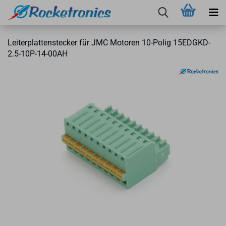
Lei­ter­plat­ten­ste­cker für JMC Mo­to­ren 10-​Polig 15EDGKD-​
2.5-​10P-14-00AH