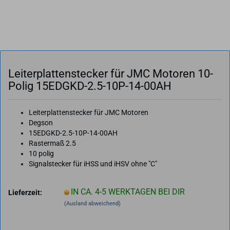
Lei­ter­plat­ten­ste­cker für JMC Mo­to­ren 10-​
Polig 15EDGKD-​2.5-​10P-14-00AH
Leiterplattenstecker für JMC Motoren
Degson
15EDGKD-2.5-10P-14-00AH
Rastermaß 2.5
10 polig
Signalstecker für iHSS und iHSV ohne "C"
IN CA. 4-5 WERKTAGEN BEI DIR
Lieferzeit:
(Ausland abweichend)