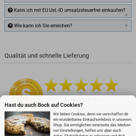
Kann ich mit EU Ust.-ID umsatzsteuerfrei einkaufen?
Wie kann ich Sie erreichen?
Qualität und schnelle Lieferung
+49 (0)4281 50 79 78 2
+49 (0)4281 50 79 78 2
info@rocketronics.de
Hast du auch Bock auf Cookies?
Wir lieben Cookies, denn sie verschaffen dir
Unser Unternehmen sammelt über den unabhängigen Dienstleister SHOPVOTE
ein wunderbares Einkaufserlebnis in unserem
Bewertungen. SHOPVOTE setzt automatische und manuelle Maßnahmen ein, um
Shop. Sie ermöglichen einerseits das Merken
Bewertungen zu verifizieren.
Informationen zur Echtheit von Kundenbewertungen auf
von Einstellungen, helfen uns aber auch
SHOPVOTE finden Sie hier.
dabei, Statistikdaten zu erfassen und dich