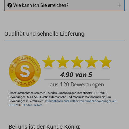
Wie kann ich Sie erreichen?
Qualität und schnelle Lieferung
+49 (0)4281 50 79 78 2
+49 (0)4281 50 79 78 2
info@rocketronics.de
Unser Unternehmen sammelt über den unabhängigen Dienstleister SHOPVOTE
Bewertungen. SHOPVOTE setzt automatische und manuelle Maßnahmen ein, um
Bewertungen zu verifizieren.
Informationen zur Echtheit von Kundenbewertungen auf
SHOPVOTE finden Sie hier.
Bei uns ist der Kunde König: