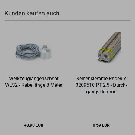
Kunden kaufen auch
Werk­zeug­län­gen­sen­sor
Rei­hen­klem­me Phoe­nix
WLS2 - Ka­bel­län­ge 3 Meter
3209510 PT 2,5 - Durch­
gangs­klem­me
48,90 EUR
0,59 EUR