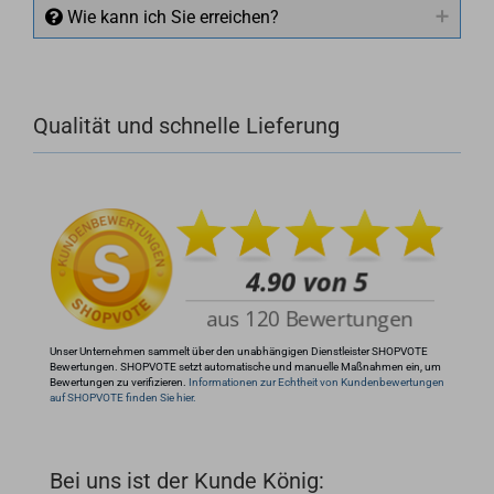
Wie kann ich Sie erreichen?
Qualität und schnelle Lieferung
+49 (0)4281 50 79 78 2
+49 (0)4281 50 79 78 2
info@rocketronics.de
Unser Unternehmen sammelt über den unabhängigen Dienstleister SHOPVOTE
Bewertungen. SHOPVOTE setzt automatische und manuelle Maßnahmen ein, um
Bewertungen zu verifizieren.
Informationen zur Echtheit von Kundenbewertungen
auf SHOPVOTE finden Sie hier.
Bei uns ist der Kunde König: