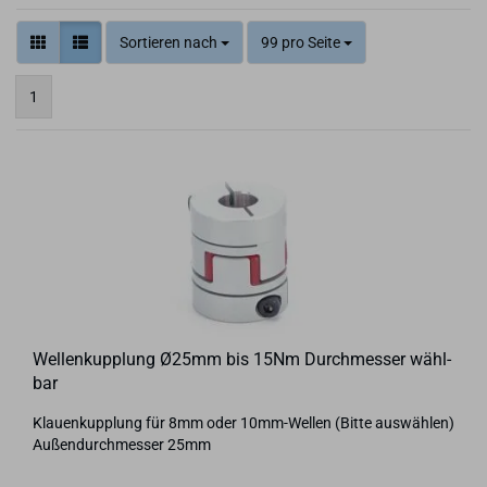
Sortieren nach
99 pro Seite
1
Wel­len­kupp­lung Ø25mm bis 15Nm Durch­mes­ser wähl­
bar
Klau­en­kupp­lung für 8mm oder 10mm-​Wellen (Bitte aus­wäh­len)
Au­ßen­durch­mes­ser 25mm