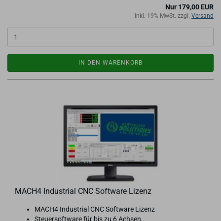
Nur 179,00 EUR
inkl. 19% MwSt. zzgl.
Versand
IN DEN WARENKORB
MACH4 In­dus­tri­al CNC Soft­ware Li­zenz
MACH4 In­dus­tri­al CNC Soft­ware Li­zenz
Steu­er­soft­ware für bis zu 6 Ach­sen