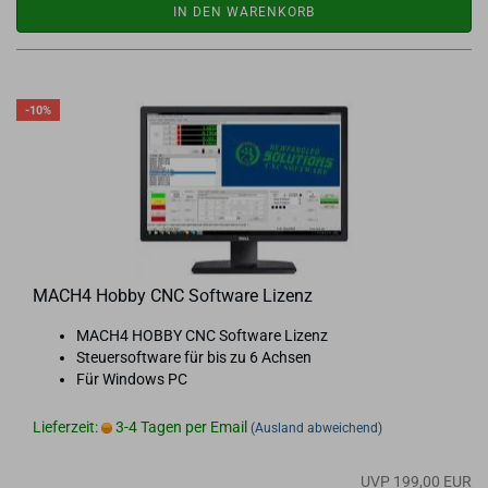
IN DEN WARENKORB
-10%
MACH4 Hobby CNC Soft­ware Li­zenz
MACH4 HOBBY CNC Soft­ware Li­zenz
Steu­er­soft­ware für bis zu 6 Ach­sen
Für Win­dows PC
Lieferzeit:
3-4 Tagen per Email
(Ausland abweichend)
UVP 199,00 EUR