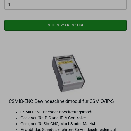
IN DEN WARENKORB
CSMIO-​​ENC Ge­win­de­schneid­mo­dul für CSMIO/IP-S
CSMIO-​ENC Encoder-​Erweiterungsmodul
Ge­eig­net für IP-S und IP-A Con­trol­ler
Ge­eig­net für SimCNC, Mach3 oder Mach4
Er­laubt das Spin­del­syn­chro­ne Ge­win­de­schnei­den auf