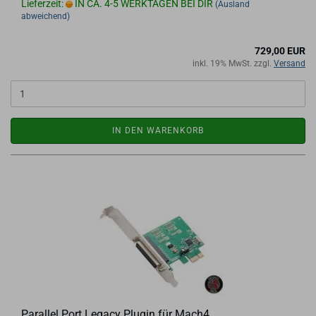
Lieferzeit:
IN CA. 4-5 WERKTAGEN BEI DIR
(Ausland
abweichend)
729,00 EUR
inkl. 19% MwSt. zzgl.
Versand
IN DEN WARENKORB
Par­al­lel Port Le­ga­cy Plugin für Mach4