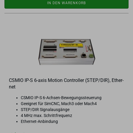
IN DEN WARENKORB
CSMIO IP-S 6-​axis Mo­ti­on Con­trol­ler (STEP/DIR), Ether­
net
CSMIO IP-S 6-​Achsen-Bewegungssteuerung
Ge­eig­net für SimCNC, Mach3 oder Mach4
STEP/DIR Si­gnal­aus­gän­ge
4 MHz max. Schritt­fre­quenz
Ethernet-​Anbindung