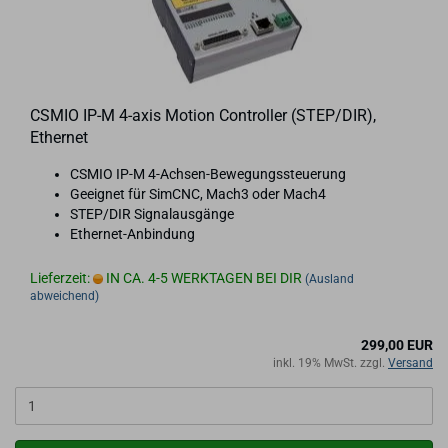
CSMIO IP-M 4-​axis Mo­ti­on Con­trol­ler (STEP/DIR),
Ether­net
CSMIO IP-M 4-​Achsen-Bewegungssteuerung
Ge­eig­net für SimCNC, Mach3 oder Mach4
STEP/DIR Si­gnal­aus­gän­ge
Ethernet-​Anbindung
Lieferzeit:
IN CA. 4-5 WERKTAGEN BEI DIR
(Ausland
abweichend)
299,00 EUR
inkl. 19% MwSt. zzgl.
Versand