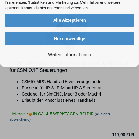
Präferenzen, Statistiken und Marketing zu. Mehr Infos und weitere
Optionen kannst du hier ansehen und verwalten.
Alle Akzeptieren
Nur notwendige
Weitere Informationen
CSMIO-​​MPG Modul - Für An­schluss eines Hand­rads an
für CSMIO/IP Steue­run­gen
CSMIO-​MPG Hand­rad Er­wei­te­rungs­mo­dul
Pas­send für IP-S, IP-M und IP-A Steue­rung
Ge­eig­net für SimCNC, Mach3 oder Mach4
Er­laubt den An­schluss eines Hand­rads
Lieferzeit:
IN CA. 4-5 WERKTAGEN BEI DIR
(Ausland
abweichend)
117,90 EUR