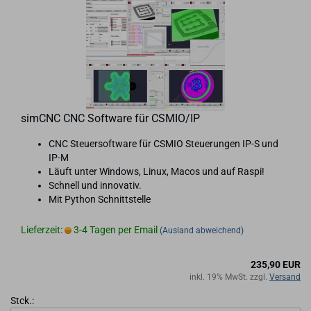
simCNC CNC Soft­ware für CSMIO/IP
CNC Steu­er­soft­ware für CSMIO Steue­run­gen IP-S und
IP-M
Läuft unter Win­dows, Linux, Macos und auf Raspi!
Schnell und in­no­va­tiv.
Mit Py­thon Schnitt­stel­le
Lieferzeit:
3-4 Tagen per Email
(Ausland abweichend)
235,90 EUR
inkl. 19% MwSt. zzgl.
Versand
Stck.: