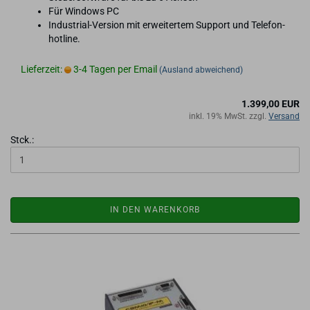
Für Win­dows PC
Industrial-​Version mit er­wei­ter­tem Sup­port und Te­le­fon­
hot­line.
Lieferzeit:
3-4 Tagen per Email
(Ausland abweichend)
1.399,00 EUR
inkl. 19% MwSt. zzgl.
Versand
Stck.:
IN DEN WARENKORB