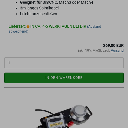
Ge­eig­net für SimCNC, Mach3 oder Mach4
3m lan­ges Spi­ral­ka­bel
Leicht an­zu­schlie­ßen
Lieferzeit:
IN CA. 4-5 WERKTAGEN BEI DIR
(Ausland
abweichend)
269,00 EUR
inkl. 19% MwSt. zzgl.
Versand
IN DEN WARENKORB