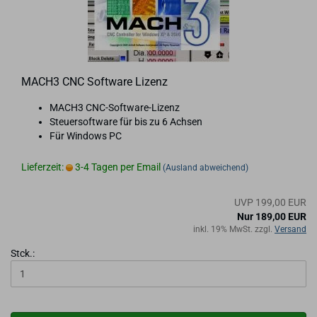
MACH3 CNC Soft­ware Li­zenz
MACH3 CNC-​Software-Lizenz
Steu­er­soft­ware für bis zu 6 Ach­sen
Für Win­dows PC
Lieferzeit:
3-4 Tagen per Email
(Ausland abweichend)
UVP 199,00 EUR
Nur 189,00 EUR
inkl. 19% MwSt. zzgl.
Versand
Stck.: