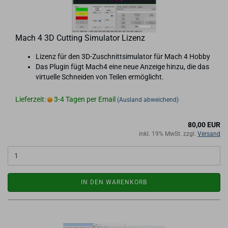
Mach 4 3D Cut­ting Si­mu­la­tor Li­zenz
Li­zenz für den 3D-​Zuschnittsimulator für Mach 4 Hobby
Das Plugin fügt Mach4 eine neue An­zei­ge hinzu, die das
vir­tu­el­le Schnei­den von Tei­len er­mög­licht.
Lieferzeit:
3-4 Tagen per Email
(Ausland abweichend)
80,00 EUR
inkl. 19% MwSt. zzgl.
Versand
IN DEN WARENKORB