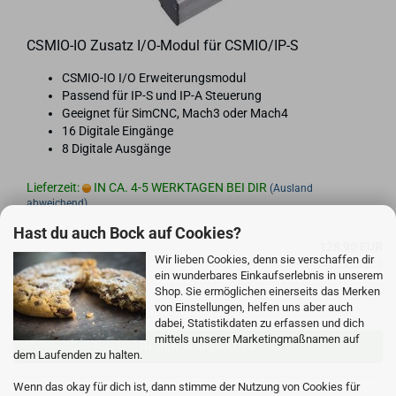
CSMIO-​​IO Zu­satz I/O-​Modul für CSMIO/IP-S
CSMIO-​IO I/O Er­wei­te­rungs­mo­dul
Pas­send für IP-S und IP-A Steue­rung
Ge­eig­net für SimCNC, Mach3 oder Mach4
16 Di­gi­ta­le Ein­gän­ge
8 Di­gi­ta­le Aus­gän­ge
Lieferzeit:
IN CA. 4-5 WERKTAGEN BEI DIR
(Ausland
abweichend)
Hast du auch Bock auf Cookies?
128,90 EUR
Wir lieben Cookies, denn sie verschaffen dir
inkl. 19% MwSt. zzgl.
Versand
ein wunderbares Einkaufserlebnis in unserem
Shop. Sie ermöglichen einerseits das Merken
von Einstellungen, helfen uns aber auch
dabei, Statistikdaten zu erfassen und dich
mittels unserer Marketingmaßnamen auf
IN DEN WARENKORB
dem Laufenden zu halten.
Wenn das okay für dich ist, dann stimme der Nutzung von Cookies für