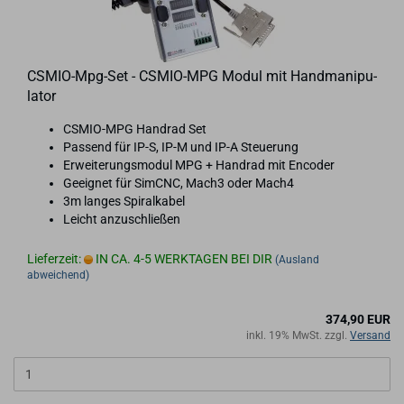
CSMIO-​​Mpg-​Set - CSMIO-​​MPG Modul mit Hand­ma­ni­pu­
la­tor
CSMIO-​MPG Hand­rad Set
Pas­send für IP-S, IP-M und IP-A Steue­rung
Er­wei­te­rungs­mo­dul MPG + Hand­rad mit En­co­der
Ge­eig­net für SimCNC, Mach3 oder Mach4
3m lan­ges Spi­ral­ka­bel
Leicht an­zu­schlie­ßen
Lieferzeit:
IN CA. 4-5 WERKTAGEN BEI DIR
(Ausland
abweichend)
374,90 EUR
inkl. 19% MwSt. zzgl.
Versand