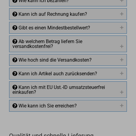
Wie kann ich bezahlen?
Kann ich auf Rechnung kaufen?
Gibt es einen Mindestbestellwert?
Ab welchem Betrag liefern Sie
versandkostenfrei?
Wie hoch sind die Versandkosten?
Kann ich Artikel auch zurücksenden?
Kann ich mit EU Ust.-ID umsatzsteuerfrei
einkaufen?
Wie kann ich Sie erreichen?
Qualität und schnelle Lieferung
+49 (0)4281 50 79 78 2