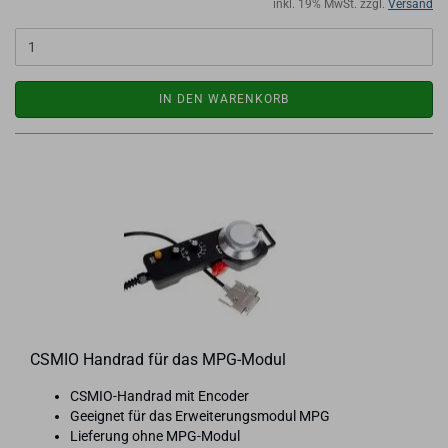
inkl. 19% MwSt. zzgl.
Versand
IN DEN WARENKORB
CSMIO Hand­rad für das MPG-​Modul
CSMIO-​Handrad mit En­co­der
Ge­eig­net für das Er­wei­te­rungs­mo­dul MPG
Lie­fe­rung ohne MPG-​Modul