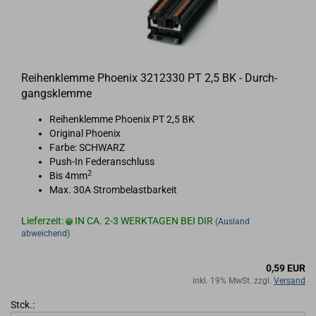
Rei­hen­klem­me Phoe­nix 3212330 PT 2,5 BK - Durch­
gangs­klem­me
Rei­hen­klem­me Phoe­nix PT 2,5 BK
Ori­gi­nal Phoe­nix
Farbe: SCHWARZ
Push-​In Fe­der­an­schluss
2
Bis 4mm
Max. 30A Strom­be­last­bar­keit
Lieferzeit:
IN CA. 2-3 WERKTAGEN BEI DIR
(Ausland
abweichend)
0,59 EUR
inkl. 19% MwSt. zzgl.
Versand
Stck.: