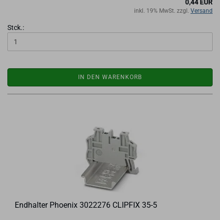
0,44 EUR
inkl. 19% MwSt. zzgl.
Versand
Stck.:
IN DEN WARENKORB
End­hal­ter Phoe­nix 3022276 CLIP­FIX 35-5