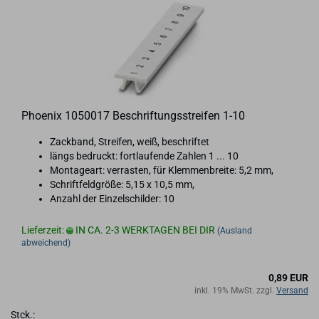
Phoe­nix 1050017 Be­schrif­tungs­strei­fen 1-10
Za­ck­band, Strei­fen, weiß, be­schrif­tet
längs be­druckt: fort­lau­fen­de Zah­len 1 ... 10
Mon­ta­ge­art: ver­ras­ten, für Klem­men­brei­te: 5,2 mm,
Schrift­feld­grö­ße: 5,15 x 10,5 mm,
An­zahl der Ein­zel­schil­der: 10
Lieferzeit:
IN CA. 2-3 WERKTAGEN BEI DIR
(Ausland
abweichend)
0,89 EUR
inkl. 19% MwSt. zzgl.
Versand
Stck.: