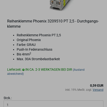
Rei­hen­klem­me Phoe­nix 3209510 PT 2,5 - Durch­gangs­
klem­me
Rei­hen­klem­me Phoe­nix PT 2,5
Ori­gi­nal Phoe­nix
Farbe: GRAU
Push-​In Fe­der­an­schluss
2
Bis 4mm
Max. 30A Strom­be­last­bar­keit
Lieferzeit:
IN CA. 2-3 WERKTAGEN BEI DIR
(Ausland
abweichend)
0,59 EUR
inkl. 19% MwSt. zzgl.
Versand
Stck.: