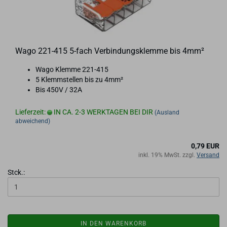
Wago 221-​415 5-​fach Ver­bin­dungs­klem­me bis 4mm²
Wago Klem­me 221-​415
5 Klemm­stel­len bis zu 4mm²
Bis 450V / 32A
Lieferzeit:
IN CA. 2-3 WERKTAGEN BEI DIR
(Ausland
abweichend)
0,79 EUR
inkl. 19% MwSt. zzgl.
Versand
Stck.:
IN DEN WARENKORB