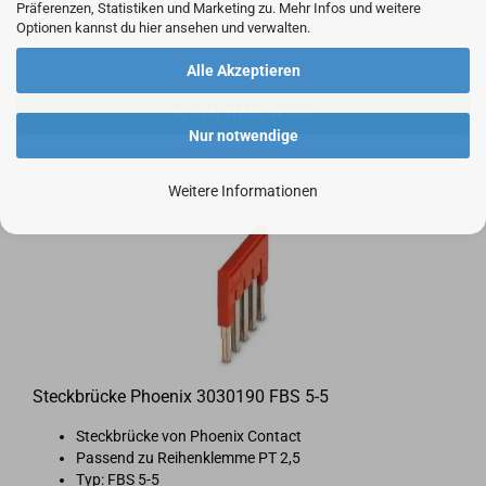
Stck.:
Präferenzen, Statistiken und Marketing zu. Mehr Infos und weitere
Optionen kannst du hier ansehen und verwalten.
Alle Akzeptieren
IN DEN WARENKORB
Nur notwendige
Weitere Informationen
Steck­brü­cke Phoe­nix 3030190 FBS 5-5
Steck­brü­cke von Phoe­nix Con­tact
Pas­send zu Rei­hen­klem­me PT 2,5
Typ: FBS 5-5