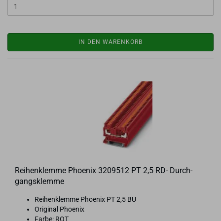
IN DEN WARENKORB
Rei­hen­klem­me Phoe­nix 3209512 PT 2,5 RD- Durch­
gangs­klem­me
Rei­hen­klem­me Phoe­nix PT 2,5 BU
Ori­gi­nal Phoe­nix
Farbe: ROT