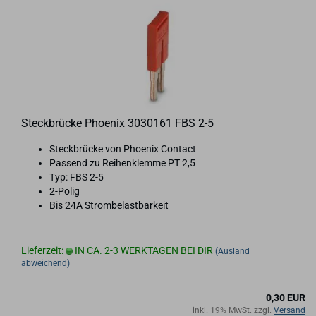
Steck­brü­cke Phoe­nix 3030161 FBS 2-5
Steck­brü­cke von Phoe­nix Con­tact
Pas­send zu Rei­hen­klem­me PT 2,5
Typ: FBS 2-5
2-​Polig
Bis 24A Strom­be­last­bar­keit
Lieferzeit:
IN CA. 2-3 WERKTAGEN BEI DIR
(Ausland
abweichend)
0,30 EUR
inkl. 19% MwSt. zzgl.
Versand