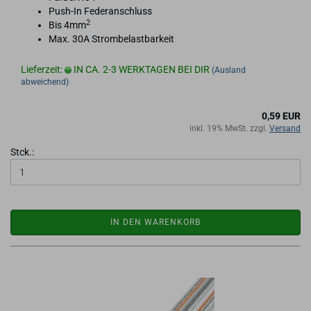
Push-​In Fe­der­an­schluss
2
Bis 4mm
Max. 30A Strom­be­last­bar­keit
Lieferzeit:
IN CA. 2-3 WERKTAGEN BEI DIR
(Ausland
abweichend)
0,59 EUR
inkl. 19% MwSt. zzgl.
Versand
Stck.:
IN DEN WARENKORB