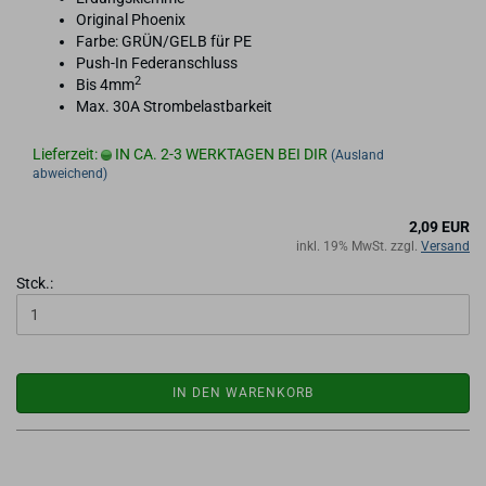
Ori­gi­nal Phoe­nix
Farbe: GRÜN/GELB für PE
Push-​In Fe­der­an­schluss
2
Bis 4mm
Max. 30A Strom­be­last­bar­keit
Lieferzeit:
IN CA. 2-3 WERKTAGEN BEI DIR
(Ausland
abweichend)
2,09 EUR
inkl. 19% MwSt. zzgl.
Versand
Stck.:
IN DEN WARENKORB