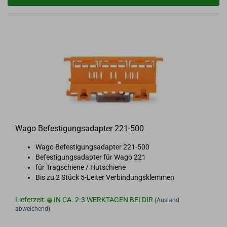
Wago Be­fes­ti­gungs­ad­ap­ter 221-​500
Wago Be­fes­ti­gungs­ad­ap­ter 221-​500
Be­fes­ti­gungs­ad­ap­ter für Wago 221
für Trag­schie­ne / Hut­schie­ne
Bis zu 2 Stück 5-​Leiter Ver­bin­dungs­klem­men
Lieferzeit:
IN CA. 2-3 WERKTAGEN BEI DIR
(Ausland
abweichend)