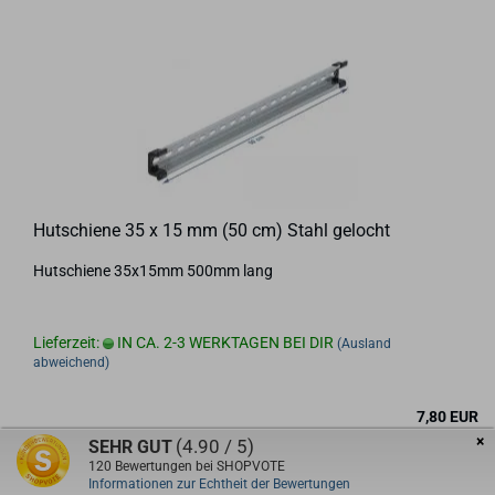
Hut­schie­ne 35 x 15 mm (50 cm) Stahl ge­locht
Hut­schie­ne 35x15mm 500mm lang
Lieferzeit:
IN CA. 2-3 WERKTAGEN BEI DIR
(Ausland
abweichend)
7,80 EUR
inkl. 19% MwSt. zzgl.
Versand
×
(4.90 / 5)
SEHR GUT
120
Bewertungen bei SHOPVOTE
Informationen zur Echtheit der Bewertungen