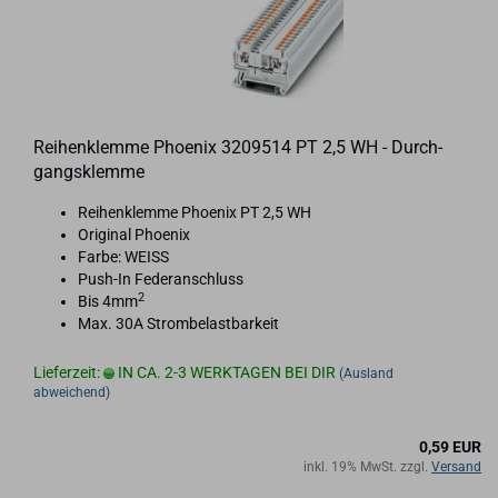
Rei­hen­klem­me Phoe­nix 3209514 PT 2,5 WH - Durch­
gangs­klem­me
Rei­hen­klem­me Phoe­nix PT 2,5 WH
Ori­gi­nal Phoe­nix
Farbe: WEISS
Push-​In Fe­der­an­schluss
2
Bis 4mm
Max. 30A Strom­be­last­bar­keit
Lieferzeit:
IN CA. 2-3 WERKTAGEN BEI DIR
(Ausland
abweichend)
0,59 EUR
inkl. 19% MwSt. zzgl.
Versand