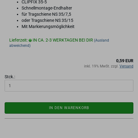
CLIP­FIX 35-5
Schnellmontage-​Endhalter
für Trag­schie­ne NS 35/7,5
oder Trag­schie­ne NS 35/15
Mit Mar­kie­rungs­mög­lich­keit
Lieferzeit:
IN CA. 2-3 WERKTAGEN BEI DIR
(Ausland
abweichend)
0,59 EUR
inkl. 19% MwSt. zzgl.
Versand
Stck.:
IN DEN WARENKORB