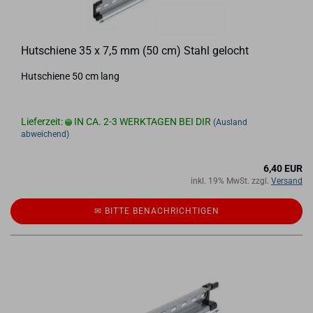
Hut­schie­ne 35 x 7,5 mm (50 cm) Stahl ge­locht
Hut­schie­ne 50 cm lang
Lieferzeit:
IN CA. 2-3 WERKTAGEN BEI DIR
(Ausland
abweichend)
6,40 EUR
inkl. 19% MwSt. zzgl.
Versand
✉ BITTE BE­NACH­RICH­TI­GEN