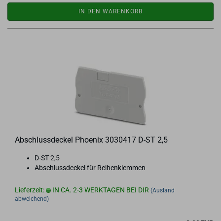
IN DEN WARENKORB
Ab­schluss­de­ckel Phoe­nix 3030417 D-ST 2,5
D-ST 2,5
Ab­schluss­de­ckel für Rei­hen­klem­men
Lieferzeit:
IN CA. 2-3 WERKTAGEN BEI DIR
(Ausland
abweichend)