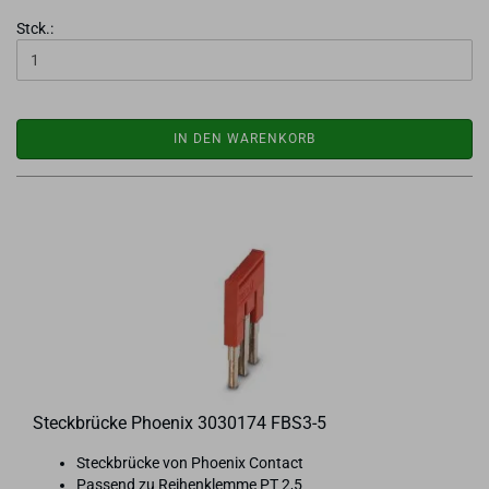
Stck.:
IN DEN WARENKORB
Steck­brü­cke Phoe­nix 3030174 FBS3-​5
Steck­brü­cke von Phoe­nix Con­tact
Pas­send zu Rei­hen­klem­me PT 2,5