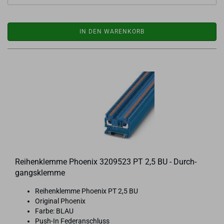
IN DEN WARENKORB
Rei­hen­klem­me Phoe­nix 3209523 PT 2,5 BU - Durch­
gangs­klem­me
Rei­hen­klem­me Phoe­nix PT 2,5 BU
Ori­gi­nal Phoe­nix
Farbe: BLAU
Push-​In Fe­der­an­schluss