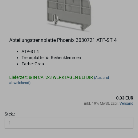
Ab­tei­lungs­trenn­plat­te Phoe­nix 3030721 ATP-​ST 4
ATP-​ST 4
Trenn­plat­te für Rei­hen­klem­men
Farbe: Grau
Lieferzeit:
IN CA. 2-3 WERKTAGEN BEI DIR
(Ausland
abweichend)
0,33 EUR
inkl. 19% MwSt. zzgl.
Versand
Stck.: