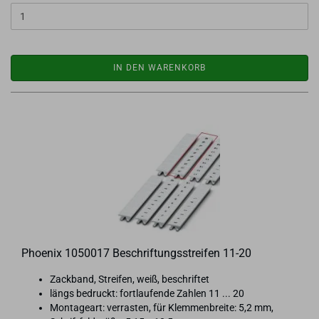
IN DEN WARENKORB
Phoe­nix 1050017 Be­schrif­tungs­strei­fen 11-20
Za­ck­band, Strei­fen, weiß, be­schrif­tet
längs be­druckt: fort­lau­fen­de Zah­len 11 ... 20
Mon­ta­ge­art: ver­ras­ten, für Klem­men­brei­te: 5,2 mm,