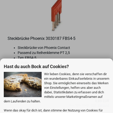
Steck­brü­cke Phoe­nix 3030187 FBS4-​5
Steck­brü­cke von Phoe­nix Con­tact
Pas­send zu Rei­hen­klem­me PT 2,5
Typ: FBS4-​5
4-​Polig
Hast du auch Bock auf Cookies?
Bis 24A Strom­be­last­bar­keit
Wir lieben Cookies, denn sie verschaffen dir
ein wunderbares Einkaufserlebnis in unserem
Shop. Sie ermöglichen einerseits das Merken
Lieferzeit:
IN CA. 2-3 WERKTAGEN BEI DIR
(Ausland
von Einstellungen, helfen uns aber auch
abweichend)
dabei, Statistikdaten zu erfassen und dich
mittels unserer Marketingmaßnamen auf
0,89 EUR
dem Laufenden zu halten.
inkl. 19% MwSt. zzgl.
Versand
Wenn das okay für dich ist, dann stimme der Nutzung von Cookies für