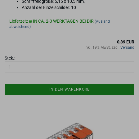
Schrift­feld­grö­ße: 5,15 x 10,5 mm,
An­zahl der Ein­zel­schil­der: 10
Lieferzeit:
IN CA. 2-3 WERKTAGEN BEI DIR
(Ausland
abweichend)
0,89 EUR
inkl. 19% MwSt. zzgl.
Versand
Stck.:
IN DEN WARENKORB