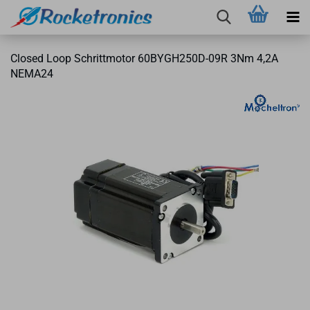
Clo­sed Loop Schritt­mo­tor 60BYGH250D-​09R 3Nm 4,2A
NEMA24