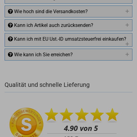
Wie hoch sind die Versandkosten?
Kann ich Artikel auch zurücksenden?
Kann ich mit EU Ust.-ID umsatzsteuerfrei einkaufen?
Wie kann ich Sie erreichen?
Qualität und schnelle Lieferung
+49 (0)4281 50 79 78 2
+49 (0)4281 50 79 78 2
info@rocketronics.de