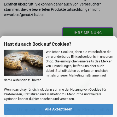
Echtheit überprüft. Sie können daher auch von Verbrauchern
stammen, die die bewerteten Produkte tatsächlich gar nicht
erworben/genutzt haben.
IHRE MEINUNG
Hast du auch Bock auf Cookies?
Wir lieben Cookies, denn sie verschaffen dir
Passendes Zubehör
ein wunderbares Einkaufserlebnis in unserem
Shop. Sie ermöglichen einerseits das Merken
von Einstellungen, helfen uns aber auch
-6%
dabei, Statistikdaten zu erfassen und dich
mittels unserer Marketingmaßnamen auf
dem Laufenden zu halten.
Wenn das okay für dich ist, dann stimme der Nutzung von Cookies für
Präferenzen, Statistiken und Marketing zu. Mehr Infos und weitere
Optionen kannst du hier ansehen und verwalten.
Alle Akzeptieren
Clo­sed Loop Schritt­mo­tor­
Steck­ba­re Klem­me mit Ver­
trei­ber Lead­shi­ne CS-​D508
rie­ge­lung 4-​Polig