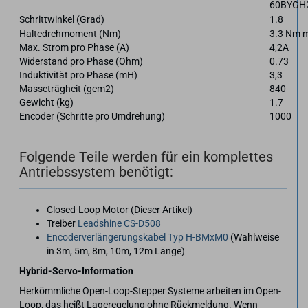
60BYGH
Schrittwinkel (Grad)
1.8
Haltedrehmoment (Nm)
3.3 Nm 
Max. Strom pro Phase (A)
4,2A
Widerstand pro Phase (Ohm)
0.73
Induktivität pro Phase (mH)
3,3
Masseträgheit (gcm2)
840
Gewicht (kg)
1.7
Encoder (Schritte pro Umdrehung)
1000
Folgende Teile werden für ein komplettes
Antriebssystem benötigt:
Closed-Loop Motor (Dieser Artikel)
Treiber
Leadshine CS-D508
Encoderverlängerungskabel Typ H-BMxM0
(Wahlweise
in 3m, 5m, 8m, 10m, 12m Länge)
Hybrid-Servo-Information
Herkömmliche Open-Loop-Stepper Systeme arbeiten im Open-
Loop, das heißt Lageregelung ohne Rückmeldung. Wenn