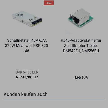
-25%
Schalt­netz­teil 48V 6,7A
RJ45-​Ad­ap­ter­pla­ti­ne für
320W Me­an­well RSP-​320-​
Schritt­mo­tor Trei­ber
48
DM542EU, DM556EU
UVP 64,90 EUR
Nur 48,30 EUR
4,90 EUR
Kunden kaufen auch