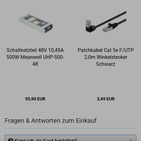
Schalt­netz­teil 48V 10,45A
Patch­ka­bel Cat 5e F/UTP
500W Me­an­well UHP-​500-​
2,0m Win­kel­ste­cker
48
Schwarz
95,90 EUR
3,49 EUR
Fragen & Antworten zum Einkauf
Kann ich als Gast bestellen?