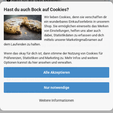
Hast du auch Bock auf Cookies?
Wie kann ich bezahlen?
Wir lieben Cookies, denn sie verschaffen dir
ein wunderbares Einkaufserlebnis in unserem
Kann ich auf Rechnung kaufen?
Shop. Sie ermöglichen einerseits das Merken
von Einstellungen, helfen uns aber auch
Gibt es einen Mindestbestellwert?
dabei, Statistikdaten zu erfassen und dich
mittels unserer Marketingmaßnamen auf
dem Laufenden zu halten.
Ab welchem Betrag liefern Sie versandkostenfrei?
Wenn das okay für dich ist, dann stimme der Nutzung von Cookies für
Wie hoch sind die Versandkosten?
Präferenzen, Statistiken und Marketing zu. Mehr Infos und weitere
Optionen kannst du hier ansehen und verwalten.
Kann ich Artikel auch zurücksenden?
Alle Akzeptieren
Kann ich mit EU Ust.-ID umsatzsteuerfrei einkaufen?
Nur notwendige
Wie kann ich Sie erreichen?
Weitere Informationen