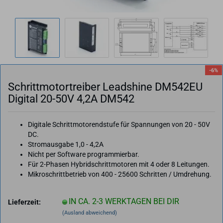
-6%
Schritt­mo­tor­trei­ber Leadshi­ne DM542EU
Di­gi­tal 20-​50V 4,2A DM542
Digitale Schrittmotorendstufe für Spannungen von 20 - 50V
DC.
Stromausgabe 1,0 - 4,2A
Nicht per Software programmierbar.
Für 2-Phasen Hybridschrittmotoren mit 4 oder 8 Leitungen.
Mikroschrittbetrieb von 400 - 25600 Schritten / Umdrehung.
IN CA. 2-3 WERKTAGEN BEI DIR
Lieferzeit:
(Ausland abweichend)