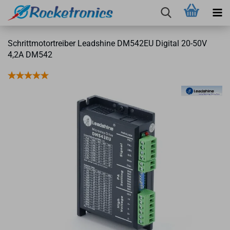
Schritt­mo­tor­trei­ber Leadshi­ne DM542EU Di­gi­tal 20-​50V
4,2A DM542