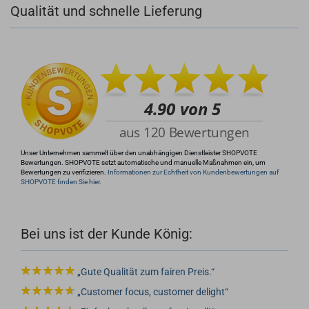
Qualität und schnelle Lieferung
+49 (0)4281 50 79 78 2
+49 (0)4281 50 79 78 2
info@rocketronics.de
Unser Unternehmen sammelt über den unabhängigen Dienstleister SHOPVOTE
Bewertungen. SHOPVOTE setzt automatische und manuelle Maßnahmen ein, um
Bewertungen zu verifizieren.
Informationen zur Echtheit von Kundenbewertungen auf
SHOPVOTE finden Sie hier.
Bei uns ist der Kunde König:
Gute Qualität zum fairen Preis.
Customer focus, customer delight