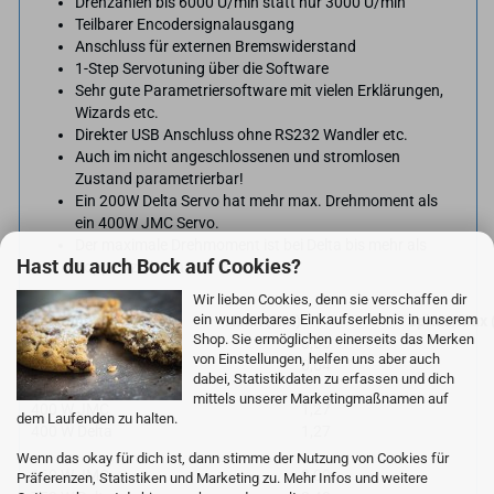
Drehzahlen bis 6000 U/min statt nur 3000 U/min
Teilbarer Encodersignalausgang
Anschluss für externen Bremswiderstand
1-Step Servotuning über die Software
Sehr gute Parametriersoftware mit vielen Erklärungen,
Wizards etc.
Direkter USB Anschluss ohne RS232 Wandler etc.
Auch im nicht angeschlossenen und stromlosen
Zustand parametrierbar!
Ein 200W Delta Servo hat mehr max. Drehmoment als
ein 400W JMC Servo.
Der maximale Drehmoment ist bei Delta bis mehr als
Hast du auch Bock auf Cookies?
doppelt zu hoch:
Wir lieben Cookies, denn sie verschaffen dir
ein wunderbares Einkaufserlebnis in unserem
Leistung
Nenn (Nm)
Spitze/Max
Shop. Sie ermöglichen einerseits das Merken
200 W JMC
0,65
von Einstellungen, helfen uns aber auch
200 W Delta
0,64
dabei, Statistikdaten zu erfassen und dich
mittels unserer Marketingmaßnamen auf
400 W JMC
1,27
dem Laufenden zu halten.
400 W Delta
1,27
Wenn das okay für dich ist, dann stimme der Nutzung von Cookies für
660 W JMC
2,00
Präferenzen, Statistiken und Marketing zu. Mehr Infos und weitere