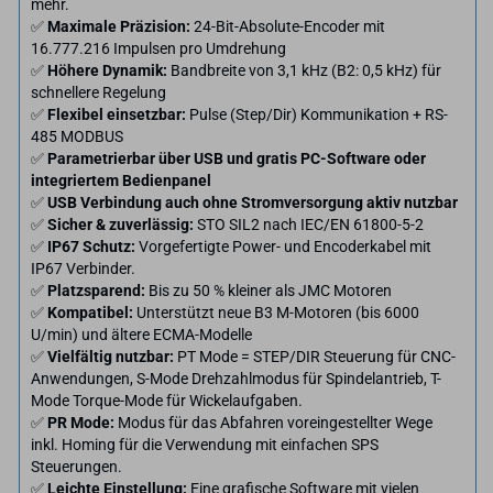
mehr.
✅
Maximale Präzision:
24-Bit-Absolute-Encoder mit
16.777.216 Impulsen pro Umdrehung
✅
Höhere Dynamik:
Bandbreite von 3,1 kHz (B2: 0,5 kHz) für
schnellere Regelung
✅
Flexibel einsetzbar:
Pulse (Step/Dir) Kommunikation + RS-
485 MODBUS
✅
Parametrierbar über USB und gratis PC-Software oder
integriertem Bedienpanel
✅
USB Verbindung auch ohne Stromversorgung aktiv nutzbar
✅
Sicher & zuverlässig:
STO SIL2 nach IEC/EN 61800-5-2
✅
IP67 Schutz:
Vorgefertigte Power- und Encoderkabel mit
IP67 Verbinder.
✅
Platzsparend:
Bis zu 50 % kleiner als JMC Motoren
✅
Kompatibel:
Unterstützt neue B3 M-Motoren (bis 6000
U/min) und ältere ECMA-Modelle
✅
Vielfältig nutzbar:
PT Mode = STEP/DIR Steuerung für CNC-
Anwendungen, S-Mode Drehzahlmodus für Spindelantrieb, T-
Mode Torque-Mode für Wickelaufgaben.
✅
PR Mode:
Modus für das Abfahren voreingestellter Wege
inkl. Homing für die Verwendung mit einfachen SPS
Steuerungen.
✅
Leichte Einstellung:
Eine grafische Software mit vielen