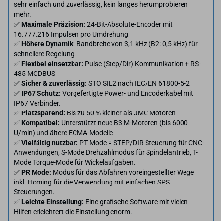
sehr einfach und zuverlässig, kein langes herumprobieren
mehr.
✅
Maximale Präzision:
24-Bit-Absolute-Encoder mit
16.777.216 Impulsen pro Umdrehung
✅
Höhere Dynamik:
Bandbreite von 3,1 kHz (B2: 0,5 kHz) für
schnellere Regelung
✅
Flexibel einsetzbar:
Pulse (Step/Dir) Kommunikation + RS-
485 MODBUS
✅
Sicher & zuverlässig:
STO SIL2 nach IEC/EN 61800-5-2
✅
IP67 Schutz:
Vorgefertigte Power- und Encoderkabel mit
IP67 Verbinder.
✅
Platzsparend:
Bis zu 50 % kleiner als JMC Motoren
✅
Kompatibel:
Unterstützt neue B3 M-Motoren (bis 6000
U/min) und ältere ECMA-Modelle
✅
Vielfältig nutzbar:
PT Mode = STEP/DIR Steuerung für CNC-
Anwendungen, S-Mode Drehzahlmodus für Spindelantrieb, T-
Mode Torque-Mode für Wickelaufgaben.
✅
PR Mode:
Modus für das Abfahren voreingestellter Wege
inkl. Homing für die Verwendung mit einfachen SPS
Steuerungen.
✅
Leichte Einstellung:
Eine grafische Software mit vielen
Hilfen erleichtert die Einstellung enorm.