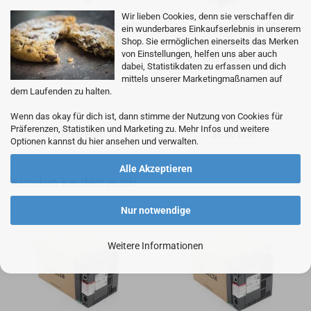
Wir lieben Cookies, denn sie verschaffen dir
DELTA AC SERVO TREI­BER
An­schluss­ad­ap­ter ACS3-​
ein wunderbares Einkaufserlebnis in unserem
ASD-​B3A-​0221-L - 200 W
IFSC4444 für Delta B3-L
Shop. Sie ermöglichen einerseits das Merken
von Einstellungen, helfen uns aber auch
230 V
Ser­vo­trei­ber
dabei, Statistikdaten zu erfassen und dich
mittels unserer Marketingmaßnamen auf
dem Laufenden zu halten.
Wenn das okay für dich ist, dann stimme der Nutzung von Cookies für
Präferenzen, Statistiken und Marketing zu. Mehr Infos und weitere
293,00 EUR
35,90 EUR
Optionen kannst du hier ansehen und verwalten.
Alle Akzeptieren
Kunden kaufen auch
Nur notwendige
Weitere Informationen