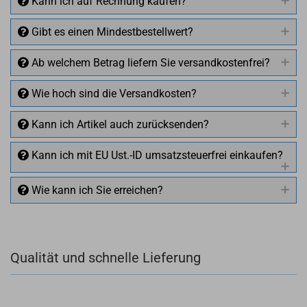
Kann ich auf Rechnung kaufen?
Gibt es einen Mindestbestellwert?
Ab welchem Betrag liefern Sie versandkostenfrei?
Wie hoch sind die Versandkosten?
Kann ich Artikel auch zurücksenden?
Kann ich mit EU Ust.-ID umsatzsteuerfrei einkaufen?
Wie kann ich Sie erreichen?
Qualität und schnelle Lieferung
+49 (0)4281 50 79 78 2
+49 (0)4281 50 79 78 2