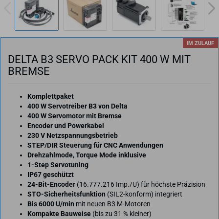
IM ZULAUF
DELTA B3 SERVO PACK KIT 400 W MIT
BREM­SE
Komplettpaket
400 W Servotreiber B3 von Delta
400 W Servomotor mit Bremse
Encoder und Powerkabel
230 V Netzspannungsbetrieb
STEP/DIR Steuerung für CNC Anwendungen
Drehzahlmode, Torque Mode inklusive
1-Step Servotuning
IP67 geschützt
24-Bit-Encoder
(16.777.216 Imp./U) für höchste Präzision
STO-Sicherheitsfunktion
(SIL2-konform) integriert
Bis 6000 U/min
mit neuen B3 M-Motoren
Kompakte Bauweise
(bis zu 31 % kleiner)