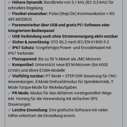
✅
Höhere Dynamik:
Bandbreite von 3,1 kHz (B2: 0,5 kHz) für
schnellere Regelung
✅
Flexibel einsetzbar:
Pulse (Step/Dir) Kommunikation + RS-
485 MODBUS
✅
Parametrierbar über USB und gratis PC-Software oder
integriertem Bedienpanel
✅
USB Verbindung auch ohne Stromversorgung aktiv nutzbar
✅
Sicher & zuverlässig:
STO SIL2 nach IEC/EN 61800-5-2
✅
IP67 Schutz:
Vorgefertigte Power- und Encoderkabel mit
IP67 Verbinder.
✅
Platzsparend:
Bis zu 50 % kleiner als JMC Motoren
✅
Kompatibel:
Unterstützt neue B3 M-Motoren (bis 6000
U/min) und ältere ECMA-Modelle
✅
Vielfältig nutzbar:
PT Mode = STEP/DIR Steuerung für CNC-
Anwendungen, S-Mode Drehzahlmodus für Spindelantrieb, T-
Mode Torque-Mode für Wickelaufgaben.
✅
PR Mode:
Modus für das Abfahren voreingestellter Wege
inkl. Homing für die Verwendung mit einfachen SPS
Steuerungen.
✅
Leichte Einstellung:
Eine grafische Software mit vielen
Hilfen erleichtert die Einstellung enorm.