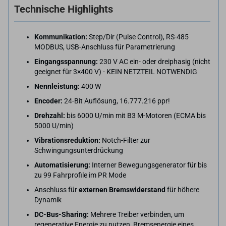
Technische Highlights
Kommunikation:
Step/Dir (Pulse Control), RS-485
MODBUS, USB-Anschluss für Parametrierung
Eingangsspannung:
230 V AC ein- oder dreiphasig (nicht
geeignet für 3×400 V) - KEIN NETZTEIL NOTWENDIG
Nennleistung:
400 W
Encoder:
24-Bit Auflösung, 16.777.216 ppr!
Drehzahl:
bis 6000 U/min mit B3 M-Motoren (ECMA bis
5000 U/min)
Vibrationsreduktion:
Notch-Filter zur
Schwingungsunterdrückung
Automatisierung:
Interner Bewegungsgenerator für bis
zu 99 Fahrprofile im PR Mode
Anschluss für
externen Bremswiderstand
für höhere
Dynamik
DC-Bus-Sharing:
Mehrere Treiber verbinden, um
regenerative Energie zu nutzen, Bremsenergie eines