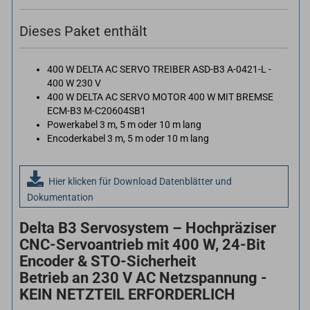
Dieses Paket enthält
400 W DELTA AC SERVO TREIBER ASD-​B3 A-​0421-L -
400 W 230 V
400 W DELTA AC SERVO MOTOR 400 W MIT BREMSE
ECM-​B3 M-​C20604SB1
Powerkabel 3 m, 5 m oder 10 m lang
Encoderkabel 3 m, 5 m oder 10 m lang
Hier klicken für Download Datenblätter und
Dokumentation
Delta B3 Servosystem – Hochpräziser
CNC-Servoantrieb mit 400 W, 24-Bit
Encoder & STO-Sicherheit
Betrieb an 230 V AC Netzspannung -
KEIN NETZTEIL ERFORDERLICH