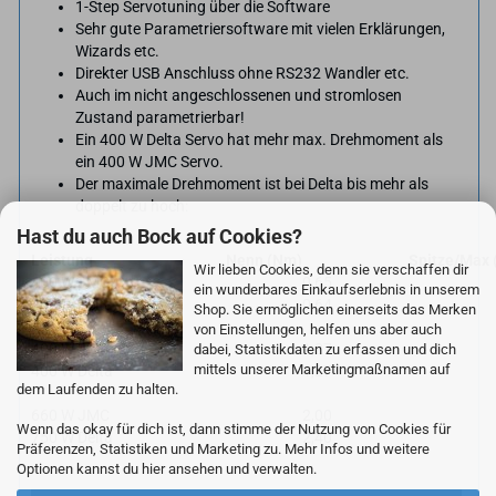
1-Step Servotuning über die Software
Sehr gute Parametriersoftware mit vielen Erklärungen,
Wizards etc.
Direkter USB Anschluss ohne RS232 Wandler etc.
Auch im nicht angeschlossenen und stromlosen
Zustand parametrierbar!
Ein 400 W Delta Servo hat mehr max. Drehmoment als
ein 400 W JMC Servo.
Der maximale Drehmoment ist bei Delta bis mehr als
doppelt zu hoch:
Hast du auch Bock auf Cookies?
Leistung
Nenn (Nm)
Spitze/Max
Wir lieben Cookies, denn sie verschaffen dir
400 W JMC
0,65
ein wunderbares Einkaufserlebnis in unserem
400 W Delta
0,64
Shop. Sie ermöglichen einerseits das Merken
von Einstellungen, helfen uns aber auch
400 W JMC
1,27
dabei, Statistikdaten zu erfassen und dich
mittels unserer Marketingmaßnamen auf
400 W Delta
1,27
dem Laufenden zu halten.
660 W JMC
2,00
Wenn das okay für dich ist, dann stimme der Nutzung von Cookies für
750 W Delta
2,40
Präferenzen, Statistiken und Marketing zu. Mehr Infos und weitere
Optionen kannst du hier ansehen und verwalten.