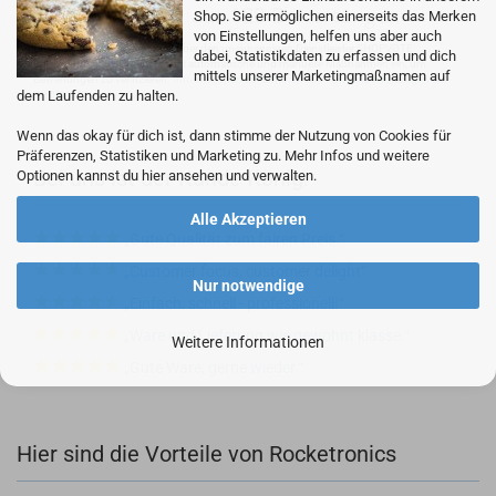
Shop. Sie ermöglichen einerseits das Merken
von Einstellungen, helfen uns aber auch
Unser Unternehmen sammelt über den unabhängigen Dienstleister SHOPVOTE
dabei, Statistikdaten zu erfassen und dich
Bewertungen. SHOPVOTE setzt automatische und manuelle Maßnahmen ein, um
mittels unserer Marketingmaßnamen auf
Bewertungen zu verifizieren.
Informationen zur Echtheit von Kundenbewertungen auf
dem Laufenden zu halten.
SHOPVOTE finden Sie hier.
Wenn das okay für dich ist, dann stimme der Nutzung von Cookies für
Präferenzen, Statistiken und Marketing zu. Mehr Infos und weitere
Bei uns ist der Kunde König:
Optionen kannst du hier ansehen und verwalten.
Alle Akzeptieren
Gute Qualität zum fairen Preis.
Customer focus, customer delight
Nur notwendige
Einfach, schnell - professionell!
Ware und Lieferung wie gewohnt klasse.
Weitere Informationen
Gute Ware, gerne wieder.
Hier sind die Vorteile von Rocketronics