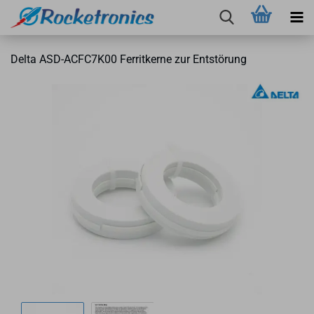
Delta ASD-​ACFC7K00 Fer­rit­ker­ne zur Ent­stö­rung