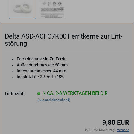
Delta ASD-​ACFC7K00 Fer­rit­ker­ne zur Ent­
stö­rung
Ferritring aus Mn-Zn-Ferrit.
Außendurchmesser: 68 mm
Innendurchmesser: 44 mm
Induktivität: 2.6 mH ±25%
IN CA. 2-3 WERKTAGEN BEI DIR
Lieferzeit:
(Ausland abweichend)
9,80 EUR
inkl. 19% MwSt. zzgl.
Versand