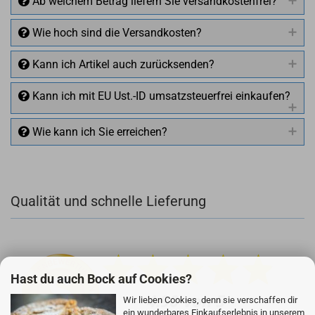
Ab welchem Betrag liefern Sie versandkostenfrei?
Wie hoch sind die Versandkosten?
Kann ich Artikel auch zurücksenden?
Kann ich mit EU Ust.-ID umsatzsteuerfrei einkaufen?
Wie kann ich Sie erreichen?
Qualität und schnelle Lieferung
+49 (0)4281 50 79 78 2
+49 (0)4281 50 79 78 2
info@rocketronics.de
Hast du auch Bock auf Cookies?
Wir lieben Cookies, denn sie verschaffen dir
ein wunderbares Einkaufserlebnis in unserem