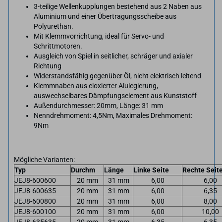
3-teilige Wellenkupplungen bestehend aus 2 Naben aus
Aluminium und einer Übertragungsscheibe aus
Polyurethan.
Mit Klemmvorrichtung, ideal für Servo- und
Schrittmotoren.
Ausgleich von Spiel in seitlicher, schräger und axialer
Richtung
Widerstandsfähig gegenüber Öl, nicht elektrisch leitend
Klemmnaben aus eloxierter Alulegierung,
auswechselbares Dämpfungselement aus Kunststoff
Außendurchmesser: 20mm, Länge: 31 mm
Nenndrehmoment: 4,5Nm, Maximales Drehmoment:
9Nm
Mögliche Varianten:
Typ
Durchm
Länge
Linke Seite
Rechte Seit
JEJ8-600600
20 mm
31 mm
6,00
6,00
JEJ8-600635
20 mm
31 mm
6,00
6,35
JEJ8-600800
20 mm
31 mm
6,00
8,00
JEJ8-600100
20 mm
31 mm
6,00
10,00
JEJ8-635635
20 mm
31 mm
6,35
6,35