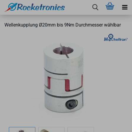
Wel­len­kupp­lung Ø20mm bis 9Nm Durch­mes­ser wähl­bar