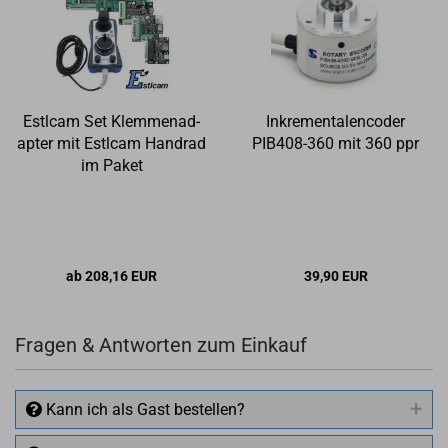
Estl­cam Set Klem­men­ad­
In­kre­men­ta­len­co­der
ap­ter mit Estl­cam Hand­rad
PIB408-​​360 mit 360 ppr
im Paket
ab 208,16 EUR
39,90 EUR
Fragen & Antworten zum Einkauf
Kann ich als Gast bestellen?