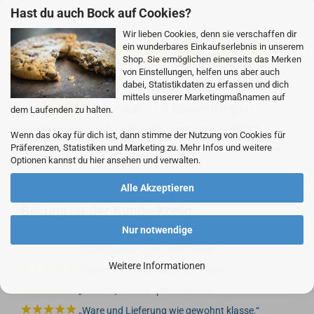
Hast du auch Bock auf Cookies?
+49 (0)4281 50 79 78 2
Wir lieben Cookies, denn sie verschaffen dir
ein wunderbares Einkaufserlebnis in unserem
info@rocketronics.de
Shop. Sie ermöglichen einerseits das Merken
von Einstellungen, helfen uns aber auch
dabei, Statistikdaten zu erfassen und dich
mittels unserer Marketingmaßnamen auf
dem Laufenden zu halten.
Unser Unternehmen sammelt über den unabhängigen Dienstleister SHOPVOTE
Wenn das okay für dich ist, dann stimme der Nutzung von Cookies für
Bewertungen. SHOPVOTE setzt automatische und manuelle Maßnahmen ein, um
Präferenzen, Statistiken und Marketing zu. Mehr Infos und weitere
Bewertungen zu verifizieren.
Informationen zur Echtheit von Kundenbewertungen auf
SHOPVOTE finden Sie hier.
Optionen kannst du hier ansehen und verwalten.
Alle Akzeptieren
Bei uns ist der Kunde König:
Nur notwendige
Gute Qualität zum fairen Preis.
Weitere Informationen
Customer focus, customer delight
Einfach, schnell - professionell!
Ware und Lieferung wie gewohnt klasse.