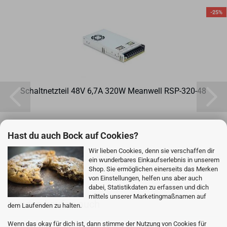
-25%
Schalt­netz­teil 48V 6,7A 320W Me­an­well RSP-​320-​48
Hast du auch Bock auf Cookies?
Wir lieben Cookies, denn sie verschaffen dir
UVP 64,90 EUR
ein wunderbares Einkaufserlebnis in unserem
Nur 48,30 EUR
Shop. Sie ermöglichen einerseits das Merken
von Einstellungen, helfen uns aber auch
dabei, Statistikdaten zu erfassen und dich
mittels unserer Marketingmaßnamen auf
Kunden kaufen auch
dem Laufenden zu halten.
Wenn das okay für dich ist, dann stimme der Nutzung von Cookies für