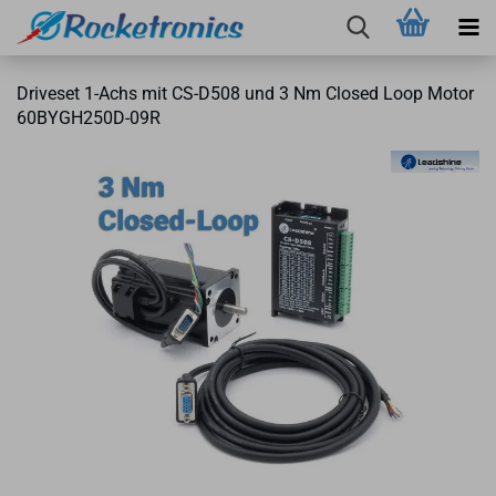
Dri­ve­set 1-​Achs mit CS-​D508 und 3 Nm Clo­sed Loop Motor
60BYGH250D-​09R