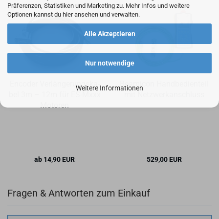
Präferenzen, Statistiken und Marketing zu. Mehr Infos und weitere
Optionen kannst du hier ansehen und verwalten.
Alle Akzeptieren
Nur notwendige
En­co­der Ver­län­ge­rungs­ka­
Be­a­mi­con Hand­be­dien­teil
Weitere Informationen
bel 3m – 12m für ES-​Mxxx
mit Netz­werk­an­schluss
Mo­to­ren
ab 14,90 EUR
529,00 EUR
Fragen & Antworten zum Einkauf