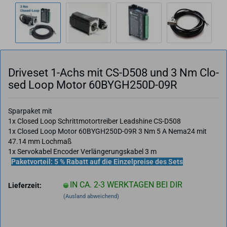
Dri­ve­set 1-​Achs mit CS-​D508 und 3 Nm Clo­
sed Loop Motor 60BYGH250D-​09R
Sparpaket mit
1x Closed Loop Schrittmotortreiber Leadshine CS-D508
1x Closed Loop Motor 60BYGH250D-09R 3 Nm 5 A Nema24 mit
47.14 mm Lochmaß
1x Servokabel Encoder Verlängerungskabel 3 m
Paketvorteil: 5 % Rabatt auf die Einzelpreise des Sets
IN CA. 2-3 WERKTAGEN BEI DIR
Lieferzeit:
(Ausland abweichend)