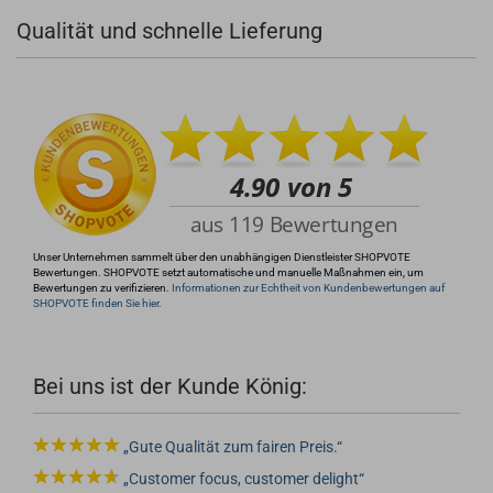
Qualität und schnelle Lieferung
+49 (0)4281 50 79 78 2
+49 (0)4281 50 79 78 2
info@rocketronics.de
Unser Unternehmen sammelt über den unabhängigen Dienstleister SHOPVOTE
Bewertungen. SHOPVOTE setzt automatische und manuelle Maßnahmen ein, um
Bewertungen zu verifizieren.
Informationen zur Echtheit von Kundenbewertungen auf
SHOPVOTE finden Sie hier.
Bei uns ist der Kunde König:
Gute Qualität zum fairen Preis.
Customer focus, customer delight