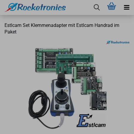
Estl­cam Set Klem­men­ad­ap­ter mit Estl­cam Hand­rad im
Paket