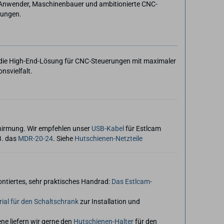
le Anwender, Maschinenbauer und ambitionierte CNC-
rungen.
 die High-End-Lösung für CNC-Steuerungen mit maximaler
nsvielfalt.
hirmung. Wir empfehlen unser
USB-Kabel
für Estlcam
B. das
MDR-20-24
. Siehe
Hutschienen-Netzteile
ontiertes, sehr praktisches Handrad:
Das Estlcam-
ial für den Schaltschrank
zur Installation und
ne liefern wir gerne den
Hutschienen-Halter
für den