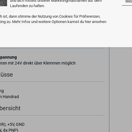
und dich mittels unserer Marketingmaßnamen auf dem
Wei
Laufenden zu halten.
schluss
h ist, dann stimme der Nutzung von Cookies für Präferenzen,
sig vor Fehlverkabelung und Defekten
ting zu. Mehr Infos und weitere Optionen kannst du hier ansehen
Versorgungsspannung für den Logikteil
spannung
ten mit 24V direkt über Klemmen möglich
lüsse
ng
am Handrad
bersicht
DIR), +5V, GND
, 8x PNP)