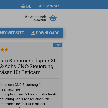
DE
Kundenlogin
p
Ihr Warenkorb
0,00 EUR
2
INFOWEBSITE
DOWNLOADS
TOP
­cam Klem­men­ad­ap­ter XL
- 3-​Achs CNC-​Steuerung
rä­sen für Estl­cam
erstellen
ort vergessen?
Komplette CNC-Steuerung für
Fräsmaschinen
teuerplatine mit Mikrocontroller für die
Steuerung von 3 Achsen einer CNC-
Fräsmaschine über USB mit der