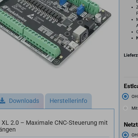
G
Lieferz
Estl
OH
Downloads
Herstellerinfo
Mit
XL 2.0 – Maximale CNC-Steuerung mit
Netzt
gängen
OH