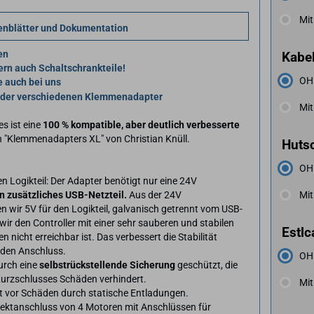
Mit
tenblätter und Dokumentation
en
Kabel
ern auch Schaltschrankteile!
OH
 auch bei uns
n der verschiedenen Klemmenadapter
Mit
s ist eine
100 % kompatible, aber deutlich verbesserte
n "Klemmenadapters XL" von Christian Knüll.
Hutsc
OH
en Logikteil: Der Adapter benötigt nur eine 24V
n zusätzliches USB-Netzteil.
Aus der 24V
Mit
wir 5V für den Logikteil, galvanisch getrennt vom USB-
ir den Controller mit einer sehr sauberen und stabilen
Estlc
 nicht erreichbar ist. Das verbessert die Stabilität
 den Anschluss.
OH
urch eine
selbstrückstellende Sicherung
geschützt, die
 Kurzschlusses Schäden verhindert.
Mit
 vor Schäden durch statische Entladungen.
rektanschluss von 4 Motoren mit Anschlüssen für