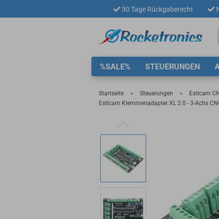
30 Tage Rückgaberecht
N
%SALE%
STEUERUNGEN
»
»
Startseite
Steuerungen
Estlcam CN
Estlcam Klemmenadapter XL 2.0 - 3-Achs CNC