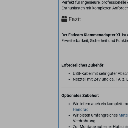
Perfekt für Ingenieure, professionel
Enthusiasten mit komplexen Anforde
Fazit
Der
Estlcam Klemmenadapter XL
ist
Erweiterbarkeit, Sicherheit und Funktio
Erforderliches Zubehör:
USB-Kabel mit sehr guter Absc
Netzteil mit 24V und ca. 1A, z. 
Optionales Zubehör:
Wir liefern auch ein komplett m
Handrad
Wir bieten umfangreiches
Mater
Verdrahtung
Zur Montage auf einer Hutschie