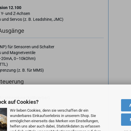
sion 12.100
, Y- und Z-Achsen
 und Servos (z. B. Leadshine, JMC)
 Ausgänge
P) für Sensoren und Schalter
s und Magnetventile
0–20mA, 0–10kOhm)
TTL)
renzung (z. B. für MMS)
steuerung
hzahlregelung (kalibrierbar)
ock auf Cookies?
elt) für Frequenzumrichter
Wir lieben Cookies, denn sie verschaffen dir ein
wunderbares Einkaufserlebnis in unserem Shop. Sie
ermöglichen einerseits das Merken von Einstellungen,
helfen uns aber auch dabei, Statistikdaten zu erfassen