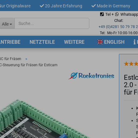
ur Originalware
20 Jahre Erfahrung
Made in Germany
Tel +
Whatsap
Sprache auswählen
Chat:
Alle
+49 (0)4281 50 79 78 
Tel: Mo-Fr 10:00-16:00
ANTRIEBE
NETZTEILE
WEITERE
ENGLISH
Lieferland
»
C für Fräsen
-Steuerung für Fräsen für Estlcam
Estl
2.0 
für F
Konto 
Passw
S