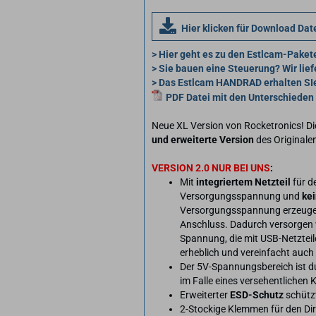
Hier klicken für Download Da
> Hier geht es zu den Estlcam-Paket
> Sie bauen eine Steuerung? Wir lief
> Das Estlcam HANDRAD erhalten SIe
PDF Datei mit den Unterschiede
Neue XL Version von Rocketronics! Die
und erweiterte Version
des Originale
VERSION 2.0 NUR BEI UNS
:
Mit
integriertem Netzteil
für d
Versorgungsspannung und
kei
Versorgungsspannung erzeugen 
Anschluss. Dadurch versorgen w
Spannung, die mit USB-Netzteilen
erheblich und vereinfacht auch
Der 5V-Spannungsbereich ist d
im Falle eines versehentlichen
Erweiterter
ESD-Schutz
schützt
2-Stockige Klemmen für den Di