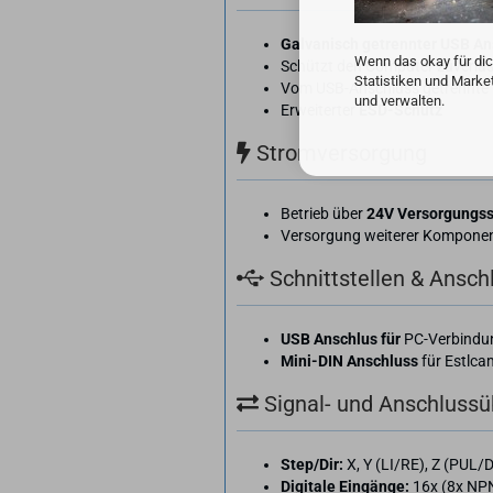
Galvanisch getrennter USB An
Wenn das okay für dic
Schützt den Computer zuverläs
Statistiken und Marke
Vom USB-Anschluss getrennte 
und verwalten.
Erweiterter
ESD-Schutz
Stromversorgung
Betrieb über
24V Versorgungs
Versorgung weiterer Komponen
Schnittstellen & Ansch
USB Anschlus für
PC-Verbindu
Mini-DIN Anschluss
für Estlc
Signal- und Anschlussü
Step/Dir:
X, Y (LI/RE), Z (PUL/
Digitale Eingänge:
16x (8x NPN