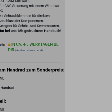
ESTLCAM-Software.
Zur CNC Steuerung mit einem Windows-
PC
Mit Schraubklemmen für direkten
Anschluss der Komponenten.
eeignet für Schritt- und Servomotoren.
Nur bei uns: Mit gedrucktem Handbuch!
IN CA. 4-5 WERKTAGEN BEI
eit:
DIR
(Ausland abweichend)
cam Handrad zum Sonderpreis:
NE
 Handrad
eil:
NE