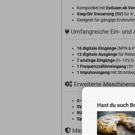
Kompatibel mit
Estlcam ab Ver
Step/Dir Steuerung (5V)
für X-
Geeignet für gängige Endstufen
Umfangreiche Ein- und
16 digitale Eingänge
(NPN & PN
12 digitale Ausgänge
für Relai
7 analoge Eingänge
(0–10V, 
1 Frequenzzählereingang
(5V 
1 Impulsausgang
mit Strombeg
Erweiterte Maschinen
0–10V Analogausgang
zur Dre
Hast du auch B
5V PWM-Ausgang
RUN-Ausgang
(optisch entkopp
Spezialausgang
für Fräsmotor
Maximale Sicherheit