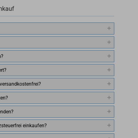
nkauf
n?
rt?
 versandkostenfrei?
ten?
enden?
steuerfrei einkaufen?