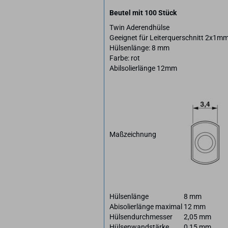
Beutel mit 100 Stück
Twin Aderendhülse
Geeignet für Leiterquerschnitt 2x1m
Hülsenlänge: 8 mm
Farbe: rot
Abilsolierlänge 12mm
Maßzeichnung
Hülsenlänge
8 mm
Abisolierlänge maximal
12 mm
Hülsendurchmesser
2,05 mm
Hülsenwandstärke
0,15 mm