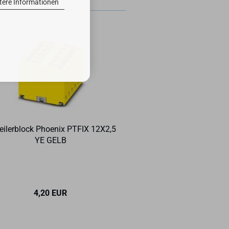
tere Informationen
tei­ler­block Phoe­nix PTFIX 12X2,5
Ab­de­ckung für JMC
YE GELB
ren
4,20 EUR
9,90 EU