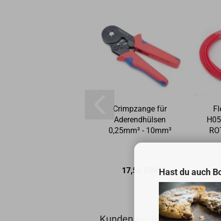
Fle­xi­ble Litze
Crimp­zan­ge für
Fl
H05V-​K 1.0 mm²
Ader­end­hül­sen
H05
BLAU 10 m-​Ring
0,25mm² - 10mm²
ROT
3,79 EUR
17,50 EUR
Hast du auch B
Kunden kaufen auch