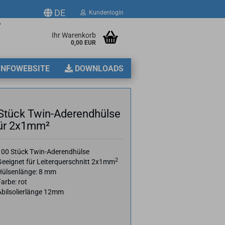
DE
Kundenlogin
p
Ihr Warenkorb
0,00 EUR
2
INFOWEBSITE
DOWNLOADS
Stück Twin-​Aderendhülse
für 2x1mm²
erstellen
100 Stück Twin-Aderendhülse
2
Geeignet für Leiterquerschnitt 2x1mm
ort vergessen?
Hülsenlänge: 8 mm
arbe: rot
Abilsolierlänge 12mm