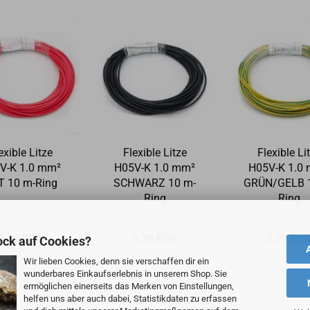
e­xi­ble Litze
Fle­xi­ble Litze
Fle­xi­ble Li
V-​K 1.0 mm²
H05V-​K 1.0 mm²
H05V-​K 1.0
 10 m-​Ring
SCHWARZ 10 m-​
GRÜN/GELB 1
Ring
Ring
3,79 EUR
3,79 EUR
3,79 EU
ock auf Cookies?
Wir lieben Cookies, denn sie verschaffen dir ein
wunderbares Einkaufserlebnis in unserem Shop. Sie
ermöglichen einerseits das Merken von Einstellungen,
helfen uns aber auch dabei, Statistikdaten zu erfassen