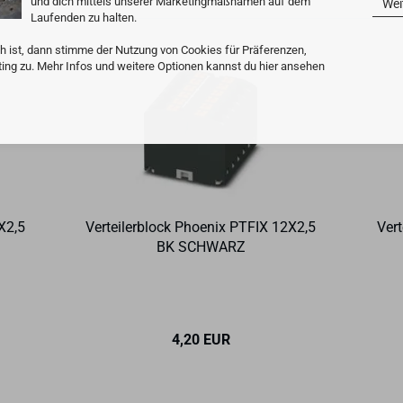
und dich mittels unserer Marketingmaßnamen auf dem
Wei
Laufenden zu halten.
h ist, dann stimme der Nutzung von Cookies für Präferenzen,
ting zu. Mehr Infos und weitere Optionen kannst du hier ansehen
2X2,5
Ver­tei­ler­block Phoe­nix PTFIX 12X2,5
Ver­
BK SCHWARZ
4,20 EUR