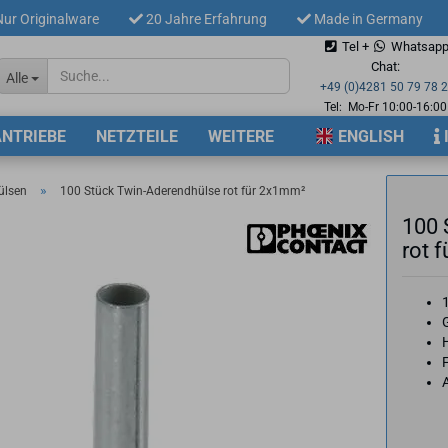
ur Originalware
20 Jahre Erfahrung
Made in Germany
Tel +
Whatsap
Sprache auswählen
Chat:
Alle
+49 (0)4281 50 79 78 
Tel: Mo-Fr 10:00-16:00
ANTRIEBE
NETZTEILE
WEITERE
ENGLISH
Lieferland
»
ülsen
100 Stück Twin-Aderendhülse rot für 2x1mm²
100 
rot 
Konto 
Passw
F