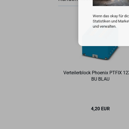
Wenn das okay für dic
Statistiken und Marke
und verwalten.
Ver­tei­ler­block Phoe­nix PTFIX 1
BU BLAU
4,20 EUR