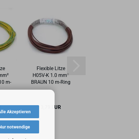
tze
Fle­xi­ble Litze
Fle­xi­ble Litze
 mm²
H05V-​K 1.0 mm²
H05V-​K 1.0 mm²
0 m-​
BRAUN 10 m-​Ring
ORAN­GE 10 m-​
Ring
R
3,79 EUR
3,79 EUR
Alle Akzeptieren
Nur notwendige