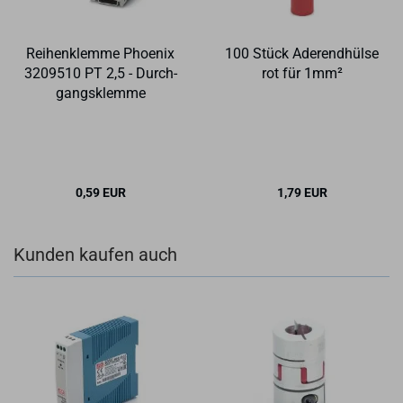
Rei­hen­klem­me Phoe­nix
100 Stück Ader­end­hül­se
3209510 PT 2,5 - Durch­
rot für 1mm²
gangs­klem­me
0,59 EUR
1,79 EUR
Kunden kaufen auch