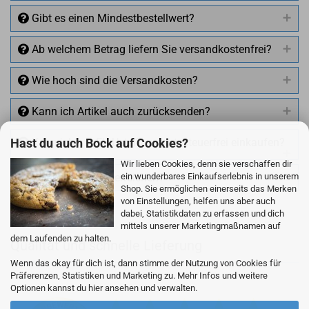
Gibt es einen Mindestbestellwert?
Ab welchem Betrag liefern Sie versandkostenfrei?
Wie hoch sind die Versandkosten?
Kann ich Artikel auch zurücksenden?
Kann ich mit EU Ust.-ID umsatzsteuerfrei einkaufen?
Hast du auch Bock auf Cookies?
Wir lieben Cookies, denn sie verschaffen dir
Wie kann ich Sie erreichen?
ein wunderbares Einkaufserlebnis in unserem
Shop. Sie ermöglichen einerseits das Merken
von Einstellungen, helfen uns aber auch
dabei, Statistikdaten zu erfassen und dich
mittels unserer Marketingmaßnamen auf
dem Laufenden zu halten.
Qualität und schnelle Lieferung
+49 (0)4281 50 79 78 2
Wenn das okay für dich ist, dann stimme der Nutzung von Cookies für
Präferenzen, Statistiken und Marketing zu. Mehr Infos und weitere
+49 (0)4281 50 79 78 2
Optionen kannst du hier ansehen und verwalten.
info@rocketronics.de