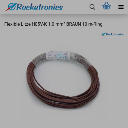
Fle­xi­ble Litze H05V-​K 1.0 mm² BRAUN 10 m-​Ring