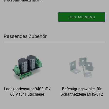
erworben/genutzt haben.
IHRE MEINUNG
Passendes Zubehör
La­de­kon­den­sa­tor 9400uF /
Be­fes­ti­gungs­win­kel für
63 V für Hut­schie­ne
Schalt­netz­tei­le MHS-​012