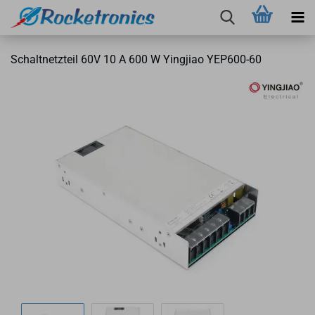
Schalt­netz­teil 60V 10 A 600 W Ying­jiao YEP600-​60