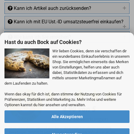
Kann ich Artikel auch zurücksenden?
Kann ich mit EU Ust.-ID umsatzsteuerfrei einkaufen?
Wie kann ich Sie erreichen?
Hast du auch Bock auf Cookies?
Wir lieben Cookies, denn sie verschaffen dir
ein wunderbares Einkaufserlebnis in unserem
Shop. Sie ermöglichen einerseits das Merken
Qualität und schnelle Lieferung
+49 (0)4281 50 79 78 2
von Einstellungen, helfen uns aber auch
dabei, Statistikdaten zu erfassen und dich
mittels unserer Marketingmaßnamen auf
+49 (0)4281 50 79 78 2
dem Laufenden zu halten.
info@rocketronics.de
Wenn das okay für dich ist, dann stimme der Nutzung von Cookies für
Präferenzen, Statistiken und Marketing zu. Mehr Infos und weitere
Optionen kannst du hier ansehen und verwalten.
Alle Akzeptieren
Unser Unternehmen sammelt über den unabhängigen Dienstleister SHOPVOTE
Bewertungen. SHOPVOTE setzt automatische und manuelle Maßnahmen ein, um