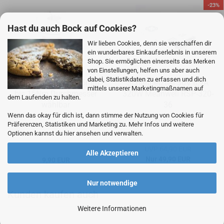
-23%
Hast du auch Bock auf Cookies?
Wir lieben Cookies, denn sie verschaffen dir
ein wunderbares Einkaufserlebnis in unserem
Shop. Sie ermöglichen einerseits das Merken
von Einstellungen, helfen uns aber auch
dabei, Statistikdaten zu erfassen und dich
Wel­len­kupp­lung Ø25mm
Schalt­netz­teil 36V 8,9A
mittels unserer Marketingmaßnamen auf
bis 15Nm Durch­mes­ser
320W Me­an­well RSP-​320-​
dem Laufenden zu halten.
wähl­bar
36
Wenn das okay für dich ist, dann stimme der Nutzung von Cookies für
Präferenzen, Statistiken und Marketing zu. Mehr Infos und weitere
Optionen kannst du hier ansehen und verwalten.
UVP 64,90 EUR
Alle Akzeptieren
Nur 49,90 EUR
9,90 EUR
Nur notwendige
Kunden kaufen auch
Weitere Informationen