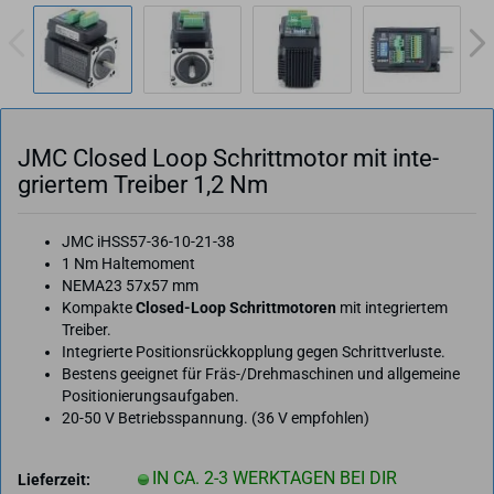
JMC Clo­sed Loop Schritt­mo­tor mit in­te­
grier­tem Trei­ber 1,2 Nm
JMC iHSS57-36-10-21-38
1 Nm Haltemoment
NEMA23 57x57 mm
Kompakte
Closed-Loop Schrittmotoren
mit integriertem
Treiber.
Integrierte Positionsrückkopplung gegen Schrittverluste.
Bestens geeignet für Fräs-/Drehmaschinen und allgemeine
Positionierungsaufgaben.
20-50 V Betriebsspannung. (36 V empfohlen)
IN CA. 2-3 WERKTAGEN BEI DIR
Lieferzeit: