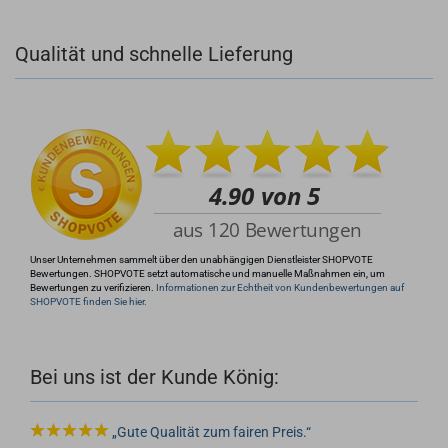
Qualität und schnelle Lieferung
+49 (0)4281 50 79 78 2
+49 (0)4281 50 79 78 2
info@rocketronics.de
Unser Unternehmen sammelt über den unabhängigen Dienstleister SHOPVOTE
Bewertungen. SHOPVOTE setzt automatische und manuelle Maßnahmen ein, um
Bewertungen zu verifizieren.
Informationen zur Echtheit von Kundenbewertungen auf
SHOPVOTE finden Sie hier.
Bei uns ist der Kunde König:
Gute Qualität zum fairen Preis.