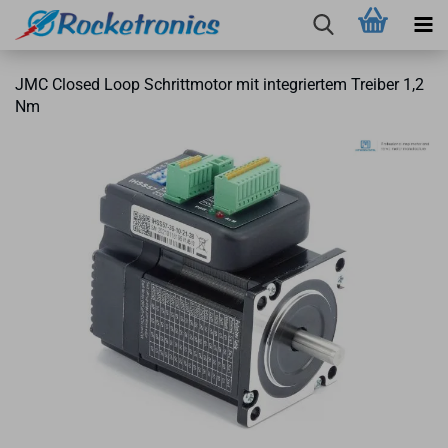
JMC Clo­sed Loop Schritt­mo­tor mit in­te­grier­tem Trei­ber 1,2
Nm