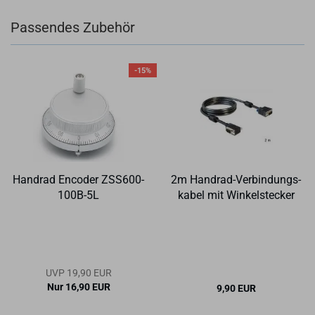
Passendes Zubehör
-15%
Hand­rad En­co­der ZSS600-​​
2m Handrad-​​Ver­bin­dungs­
100B-​5L
ka­bel mit Win­kel­ste­cker
UVP 19,90 EUR
Nur 16,90 EUR
9,90 EUR