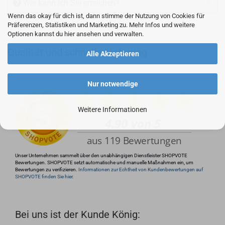
Wie kann ich Sie erreichen?
Wenn das okay für dich ist, dann stimme der Nutzung von Cookies für
Präferenzen, Statistiken und Marketing zu. Mehr Infos und weitere
Optionen kannst du hier ansehen und verwalten.
Qualität und schnelle Lieferung
+49 (0)4281 50 79 78 2
Alle Akzeptieren
+49 (0)4281 50 79 78 2
Nur notwendige
info@rocketronics.de
Weitere Informationen
Unser Unternehmen sammelt über den unabhängigen Dienstleister SHOPVOTE
Bewertungen. SHOPVOTE setzt automatische und manuelle Maßnahmen ein, um
Bewertungen zu verifizieren.
Informationen zur Echtheit von Kundenbewertungen auf
SHOPVOTE finden Sie hier.
Bei uns ist der Kunde König: