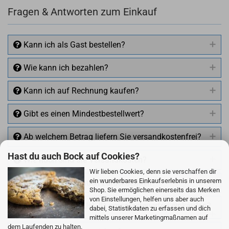
Fragen & Antworten zum Einkauf
Kann ich als Gast bestellen?
Wie kann ich bezahlen?
Kann ich auf Rechnung kaufen?
Gibt es einen Mindestbestellwert?
Ab welchem Betrag liefern Sie versandkostenfrei?
Hast du auch Bock auf Cookies?
Wie hoch sind die Versandkosten?
Wir lieben Cookies, denn sie verschaffen dir
ein wunderbares Einkaufserlebnis in unserem
Kann ich Artikel auch zurücksenden?
Shop. Sie ermöglichen einerseits das Merken
von Einstellungen, helfen uns aber auch
Kann ich mit EU Ust.-ID umsatzsteuerfrei einkaufen?
dabei, Statistikdaten zu erfassen und dich
mittels unserer Marketingmaßnamen auf
dem Laufenden zu halten.