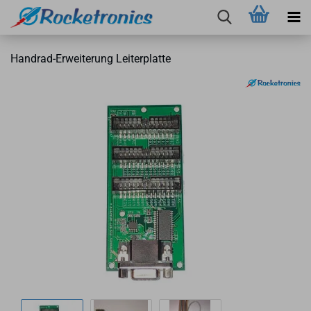
Handrad-​Erweiterung Lei­ter­plat­te