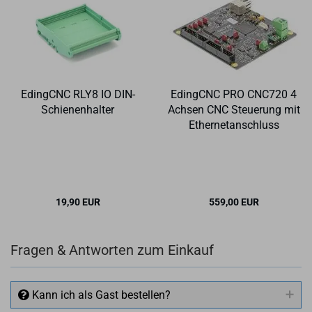
Eding­CNC RLY8 IO DIN-​
Eding­CNC PRO CNC720 4
Schie­nen­hal­ter
Ach­sen CNC Steue­rung mit
Ether­net­an­schluss
19,90 EUR
559,00 EUR
Fragen & Antworten zum Einkauf
Kann ich als Gast bestellen?