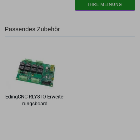
IHRE MEINUNG
Passendes Zubehör
Eding­CNC RLY8 IO Er­wei­te­
rungs­board