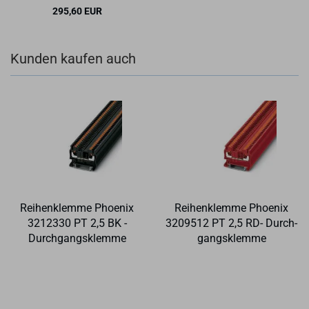
295,60 EUR
Kunden kaufen auch
Rei­hen­klem­me Phoe­nix
Rei­hen­klem­me Phoe­nix
3212330 PT 2,5 BK -
3209512 PT 2,5 RD- Durch­
Durch­gangs­klem­me
gangs­klem­me