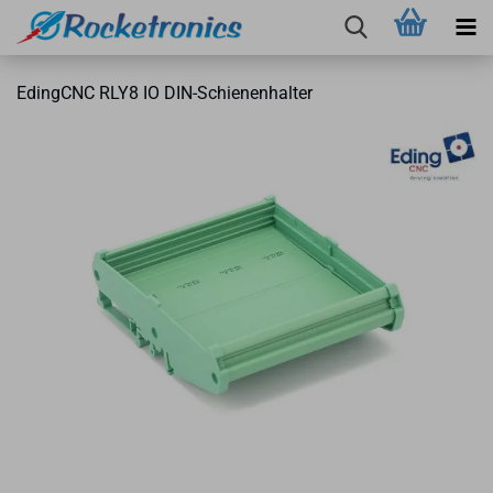
Eding­CNC RLY8 IO DIN-​Schienenhalter