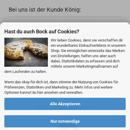
Bei uns ist der Kunde König:
Gute Qualität zum fairen Preis.
Hast du auch Bock auf Cookies?
Customer focus, customer delight
Wir lieben Cookies, denn sie verschaffen dir
Einfach, schnell - professionell!
ein wunderbares Einkaufserlebnis in unserem
Ware und Lieferung wie gewohnt klasse.
Shop. Sie ermöglichen einerseits das Merken
von Einstellungen, helfen uns aber auch
Gute Ware, gerne wieder.
dabei, Statistikdaten zu erfassen und dich
mittels unserer Marketingmaßnamen auf
dem Laufenden zu halten.
Hier sind die Vorteile von Rocketronics
Wenn das okay für dich ist, dann stimme der Nutzung von Cookies für
Präferenzen, Statistiken und Marketing zu. Mehr Infos und weitere
Optionen kannst du hier ansehen und verwalten.
Alle Akzeptieren
Ohne Risiko einkaufen!
Nur notwendige