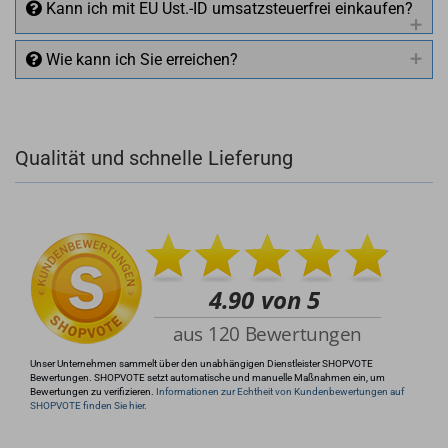
Kann ich mit EU Ust.-ID umsatzsteuerfrei einkaufen?
Wie kann ich Sie erreichen?
Qualität und schnelle Lieferung
+49 (0)4281 50 79 78 2
+49 (0)4281 50 79 78 2
info@rocketronics.de
Unser Unternehmen sammelt über den unabhängigen Dienstleister SHOPVOTE
Bewertungen. SHOPVOTE setzt automatische und manuelle Maßnahmen ein, um
Bewertungen zu verifizieren.
Informationen zur Echtheit von Kundenbewertungen auf
SHOPVOTE finden Sie hier.