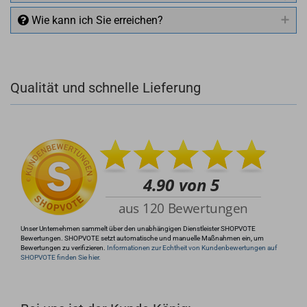
Wie kann ich Sie erreichen?
Qualität und schnelle Lieferung
+49 (0)4281 50 79 78 2
+49 (0)4281 50 79 78 2
info@rocketronics.de
Unser Unternehmen sammelt über den unabhängigen Dienstleister SHOPVOTE
Bewertungen. SHOPVOTE setzt automatische und manuelle Maßnahmen ein, um
Bewertungen zu verifizieren.
Informationen zur Echtheit von Kundenbewertungen auf
SHOPVOTE finden Sie hier.