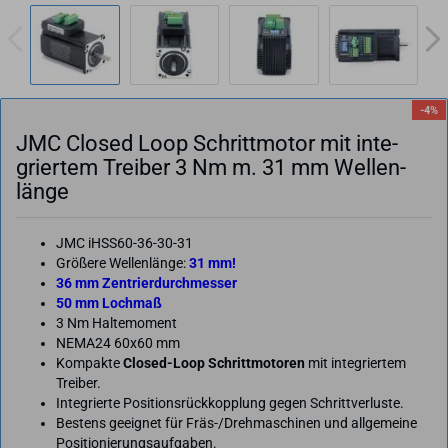
-4%
JMC Clo­sed Loop Schritt­mo­tor mit in­te­
grier­tem Trei­ber 3 Nm m. 31 mm Wel­len­
län­ge
JMC iHSS60-36-30-31
Größere Wellenlänge:
31 mm!
36 mm Zentrierdurchmesser
50 mm Lochmaß
3 Nm Haltemoment
NEMA24 60x60 mm
Kompakte
Closed-Loop Schrittmotoren
mit integriertem
Treiber.
Integrierte Positionsrückkopplung gegen Schrittverluste.
Bestens geeignet für Fräs-/Drehmaschinen und allgemeine
Positionierungsaufgaben.