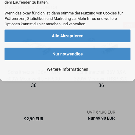
dem Laufenden zu halten.
Passendes Zubehör
Wenn das okay für dich ist, dann stimme der Nutzung von Cookies für
Präferenzen, Statistiken und Marketing zu. Mehr Infos und weitere
Optionen kannst du hier ansehen und verwalten.
-23%
Alle Akzeptieren
Nur notwendige
Weitere Informationen
Schalt­netz­teil 36V 13,9A
Schalt­netz­teil 36V 8,9A
500W Me­an­well UHP-​500-​
320W Me­an­well RSP-​320-​
36
36
UVP 64,90 EUR
Nur 49,90 EUR
92,90 EUR