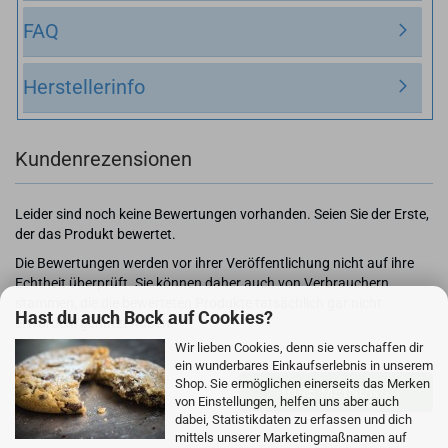
FAQ
Herstellerinfo
Kundenrezensionen
Leider sind noch keine Bewertungen vorhanden. Seien Sie der Erste,
der das Produkt bewertet.
Die Bewertungen werden vor ihrer Veröffentlichung nicht auf ihre
Echtheit überprüft. Sie können daher auch von Verbrauchern
stammen, die die bewerteten Produkte tatsächlich gar nicht
Hast du auch Bock auf Cookies?
erworben/genutzt haben.
Wir lieben Cookies, denn sie verschaffen dir
ein wunderbares Einkaufserlebnis in unserem
Shop. Sie ermöglichen einerseits das Merken
IHRE MEINUNG
von Einstellungen, helfen uns aber auch
dabei, Statistikdaten zu erfassen und dich
mittels unserer Marketingmaßnamen auf