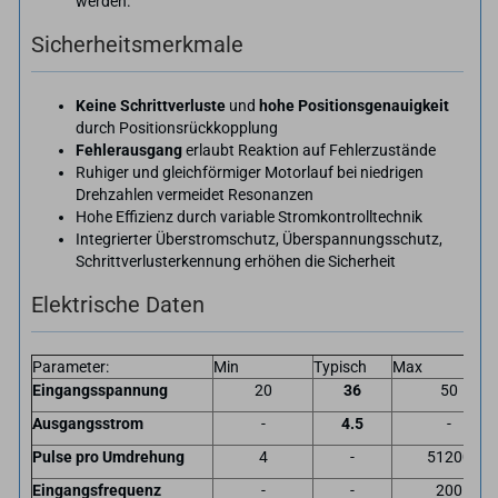
werden.
Sicherheitsmerkmale
Keine Schrittverluste
und
hohe Positionsgenauigkeit
durch Positionsrückkopplung
Fehlerausgang
erlaubt Reaktion auf Fehlerzustände
Ruhiger und gleichförmiger Motorlauf bei niedrigen
Drehzahlen vermeidet Resonanzen
Hohe Effizienz durch variable Stromkontrolltechnik
Integrierter Überstromschutz, Überspannungsschutz,
Schrittverlusterkennung erhöhen die Sicherheit
Elektrische Daten
Parameter:
Min
Typisch
Max
Eingangsspannung
20
36
50
Ausgangsstrom
-
4.5
-
Pulse pro Umdrehung
4
-
51200
Eingangsfrequenz
-
-
200