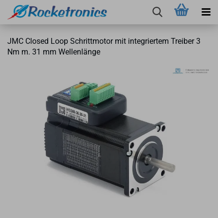
JMC Clo­sed Loop Schritt­mo­tor mit in­te­grier­tem Trei­ber 3
Nm m. 31 mm Wel­len­län­ge