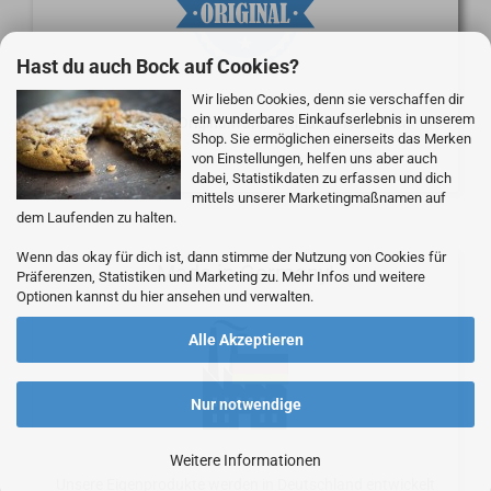
Hast du auch Bock auf Cookies?
Wir lieben Cookies, denn sie verschaffen dir
ein wunderbares Einkaufserlebnis in unserem
Wir liefern nur Originalware namhafter Hersteller.
Shop. Sie ermöglichen einerseits das Merken
von Einstellungen, helfen uns aber auch
dabei, Statistikdaten zu erfassen und dich
mittels unserer Marketingmaßnamen auf
dem Laufenden zu halten.
Wenn das okay für dich ist, dann stimme der Nutzung von Cookies für
Made in Germany!
Präferenzen, Statistiken und Marketing zu. Mehr Infos und weitere
Optionen kannst du hier ansehen und verwalten.
Alle Akzeptieren
Nur notwendige
Weitere Informationen
Unsere Eigenprodukte werden in Deutschland entwickelt