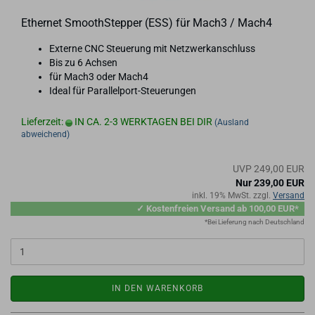
Ether­net SmoothS­tep­per (ESS) für Mach3 / Mach4
Ex­ter­ne CNC Steue­rung mit Netz­werk­an­schluss
Bis zu 6 Ach­sen
für Mach3 oder Mach4
Ideal für Parallelport-​Steuerungen
Lieferzeit:
IN CA. 2-3 WERKTAGEN BEI DIR
(Ausland
abweichend)
UVP 249,00 EUR
Nur 239,00 EUR
inkl. 19% MwSt. zzgl.
Versand
✓ Kostenfreien Versand ab 100,00 EUR*
*Bei Lieferung nach Deutschland
IN DEN WARENKORB