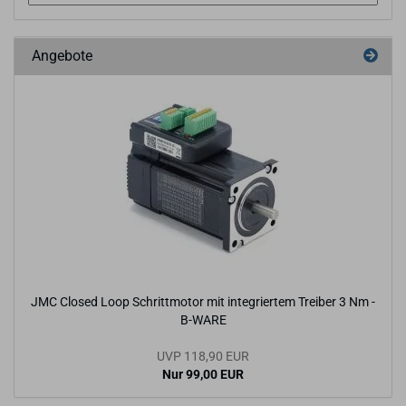
Angebote
JMC Clo­sed Loop Schritt­mo­tor mit in­te­grier­tem Trei­ber 3 Nm -
B-​WARE
UVP 118,90 EUR
Nur 99,00 EUR