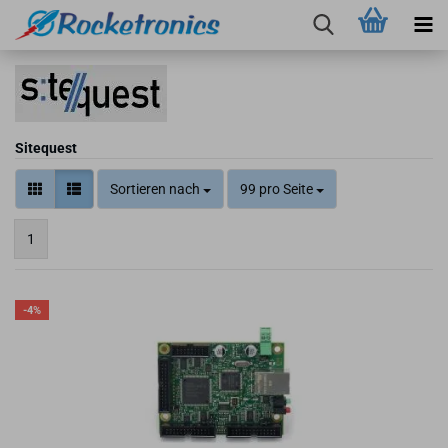
Sitequest
Sortieren nach
99 pro Seite
1
-4%