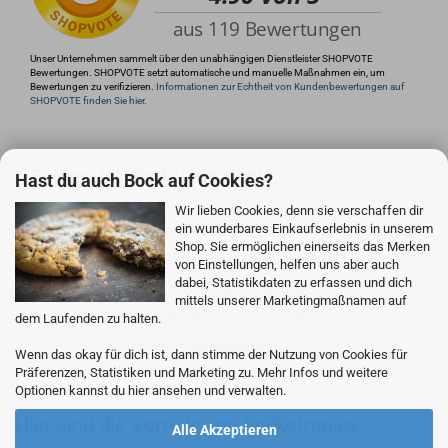
Unser Unternehmen sammelt über den unabhängigen Dienstleister SHOPVOTE
Bewertungen. SHOPVOTE setzt automatische und manuelle Maßnahmen ein, um
Bewertungen zu verifizieren.
Informationen zur Echtheit von Kundenbewertungen auf
SHOPVOTE finden Sie hier.
Bei uns ist der Kunde König:
Hast du auch Bock auf Cookies?
Wir lieben Cookies, denn sie verschaffen dir
ein wunderbares Einkaufserlebnis in unserem
Gute Qualität zum fairen Preis.
Shop. Sie ermöglichen einerseits das Merken
Customer focus, customer delight
von Einstellungen, helfen uns aber auch
dabei, Statistikdaten zu erfassen und dich
Einfach, schnell - professionell!
mittels unserer Marketingmaßnamen auf
Ware und Lieferung wie gewohnt klasse.
dem Laufenden zu halten.
Gute Ware, gerne wieder.
Wenn das okay für dich ist, dann stimme der Nutzung von Cookies für
Präferenzen, Statistiken und Marketing zu. Mehr Infos und weitere
Optionen kannst du hier ansehen und verwalten.
Hier sind die Vorteile von Rocketronics
Alle Akzeptieren