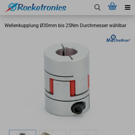
Wel­len­kupp­lung Ø30mm bis 25Nm Durch­mes­ser wähl­bar