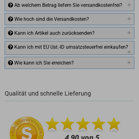
Ab welchem Betrag liefern Sie versandkostenfrei?
Wie hoch sind die Versandkosten?
Kann ich Artikel auch zurücksenden?
Kann ich mit EU Ust.-ID umsatzsteuerfrei einkaufen?
Wie kann ich Sie erreichen?
Qualität und schnelle Lieferung
+49 (0)4281 50 79 78 2
+49 (0)4281 50 79 78 2
info@rocketronics.de