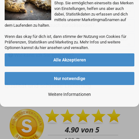
Shop. Sie ermöglichen einerseits das Merken
von Einstellungen, helfen uns aber auch
Wie hoch sind die Versandkosten?
dabei, Statistikdaten zu erfassen und dich
mittels unserer Marketingmaßnamen auf
Kann ich Artikel auch zurücksenden?
dem Laufenden zu halten.
Wenn das okay für dich ist, dann stimme der Nutzung von Cookies für
Kann ich mit EU Ust.-ID umsatzsteuerfrei einkaufen?
Präferenzen, Statistiken und Marketing zu. Mehr Infos und weitere
Optionen kannst du hier ansehen und verwalten.
Wie kann ich Sie erreichen?
Alle Akzeptieren
Nur notwendige
Qualität und schnelle Lieferung
+49 (0)4281 50 79 78 2
Weitere Informationen
+49 (0)4281 50 79 78 2
info@rocketronics.de