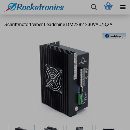
Schritt­mo­tor­trei­ber Leadshi­ne DM2282 230VAC/8,2A