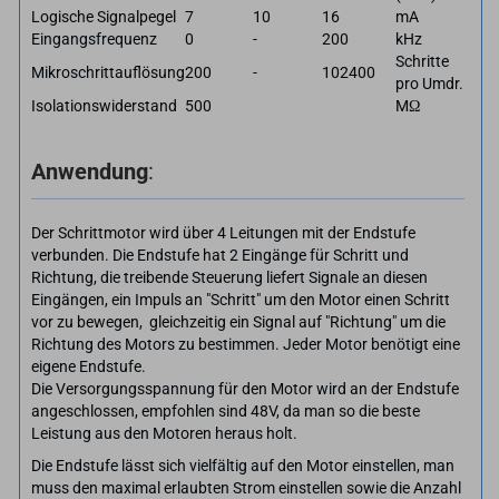
Logische Signalpegel
7
10
16
mA
Eingangsfrequenz
0
-
200
kHz
Schritte
Mikroschrittauflösung
200
-
102400
pro Umdr.
Isolationswiderstand
500
MΩ
Anwendung
:
Der Schrittmotor wird über 4 Leitungen mit der Endstufe
verbunden. Die Endstufe hat 2 Eingänge für Schritt und
Richtung, die treibende Steuerung liefert Signale an diesen
Eingängen, ein Impuls an "Schritt" um den Motor einen Schritt
vor zu bewegen, gleichzeitig ein Signal auf "Richtung" um die
Richtung des Motors zu bestimmen. Jeder Motor benötigt eine
eigene Endstufe.
Die Versorgungsspannung für den Motor wird an der Endstufe
angeschlossen, empfohlen sind 48V, da man so die beste
Leistung aus den Motoren heraus holt.
Die Endstufe lässt sich vielfältig auf den Motor einstellen, man
muss den maximal erlaubten Strom einstellen sowie die Anzahl