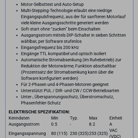
Motor-Selbsttest und Auto-Setup
Multi-Stepping-Technologie erlaubt eine niedrige
Eingangspulsfrequenz, aus der für sanfteren Motorlauf
viele kleine Ausgangsschritte generiert werden
Soft-start ohne “zucken” beim Einschalten
Ausgangsstrom mittels DIP-Schalter in sieben Schritten
wählbar, per Software stufenlos
Eingangsfrequenz bis 200 kHz
Eingänge TTL kompatibel und optisch isoliert
Automatische Stromabsenkung (im Ruhebetrieb) zur
Reduktion der Motorwärme; Funktion abschaltbar
(Prozentsatz der Stromabsenkung kann über die
Software konfiguriert werden)
Für 2-Phasen und 4-Phasen-Motoren geeignet
Unterstützt PUL / DIR- und CW / CCW-Betriebsarten
Unter-, Überspannungsschutz, Überstromschutz,
Phasenfehler-Schutz
ELEKTRISCHE SPEZIFIKATION:
Kenndaten
Min
Typ.
Max
Einheit
Ausgangsstrom
0.5
-
8.2
A
VAC
Eingangsspannung
80 (115)
230 (325)
253 (325)
(VDC)