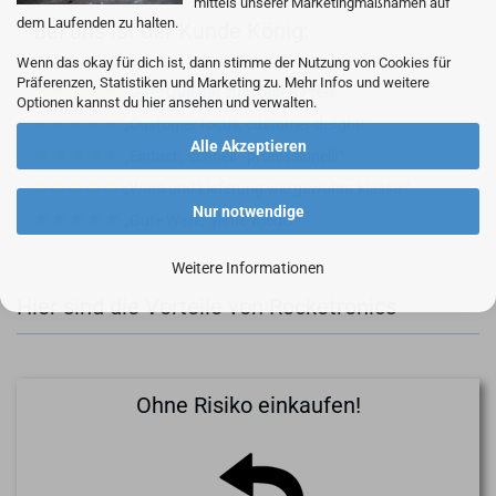
mittels unserer Marketingmaßnamen auf
dem Laufenden zu halten.
Bei uns ist der Kunde König:
Wenn das okay für dich ist, dann stimme der Nutzung von Cookies für
Präferenzen, Statistiken und Marketing zu. Mehr Infos und weitere
Gute Qualität zum fairen Preis.
Optionen kannst du hier ansehen und verwalten.
Customer focus, customer delight
Alle Akzeptieren
Einfach, schnell - professionell!
Ware und Lieferung wie gewohnt klasse.
Nur notwendige
Gute Ware, gerne wieder.
Weitere Informationen
Hier sind die Vorteile von Rocketronics
Ohne Risiko einkaufen!