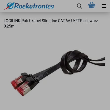
LO­GI­LINK Patch­ka­bel Slim­Li­ne CAT.6A U/FTP schwarz
0,25m