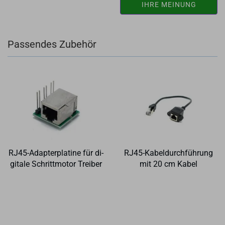
IHRE MEINUNG
Passendes Zubehör
RJ45-​Ad­ap­ter­pla­ti­ne für di­
RJ45-​Ka­bel­durch­füh­rung
gi­ta­le Schritt­mo­tor Trei­ber
mit 20 cm Kabel