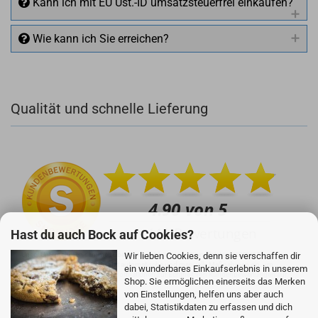
Kann ich mit EU Ust.-ID umsatzsteuerfrei einkaufen?
Wie kann ich Sie erreichen?
Qualität und schnelle Lieferung
+49 (0)4281 50 79 78 2
+49 (0)4281 50 79 78 2
info@rocketronics.de
Hast du auch Bock auf Cookies?
Wir lieben Cookies, denn sie verschaffen dir
Unser Unternehmen sammelt über den unabhängigen Dienstleister SHOPVOTE
Bewertungen. SHOPVOTE setzt automatische und manuelle Maßnahmen ein, um
ein wunderbares Einkaufserlebnis in unserem
Bewertungen zu verifizieren.
Informationen zur Echtheit von Kundenbewertungen auf
Shop. Sie ermöglichen einerseits das Merken
SHOPVOTE finden Sie hier.
von Einstellungen, helfen uns aber auch
dabei, Statistikdaten zu erfassen und dich