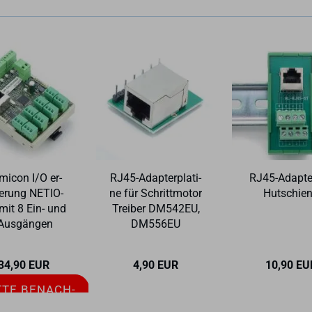
­mi­con I/O er­
RJ45-​Ad­ap­ter­pla­ti­
RJ45-​Ad­ap­te
te­rung NE­TIO­
ne für Schritt­mo­tor
Hut­schie­
mit 8 Ein- und
Trei­ber DM542EU,
Aus­gän­gen
DM556EU
34,90 EUR
4,90 EUR
10,90 EU
TTE BE­NACH­
ICH­TI­GEN