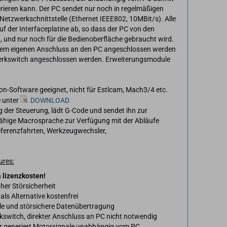
erieren kann. Der PC sendet nur noch in regelmäßigen
Netzwerkschnittstelle (Ethernet IEEE802, 10MBit/s). Alle
 der Interfaceplatine ab, so dass der PC von den
d, und nur noch für die Bedienoberfläche gebraucht wird.
inem eigenen Anschluss an den PC angeschlossen werden
erkswitch angeschlossen werden. Erweiterungsmodule
on-Software geeignet, nicht für Estlcam, Mach3/4 etc.
 unter
DOWNLOAD
g der Steuerung, lädt G-Code und sendet ihn zur
fähige Macrosprache zur Verfügung mit der Abläufe
eferenzfahrten, Werkzeugwechsler,
ures:
a lizenzkosten!
her Störsicherheit
s Alternative kostenfrei
ile und störsichere Datenübertragung
switch, direkter Anschluss an PC nicht notwendig
or generiert Motorsignale unabhängig vom PC