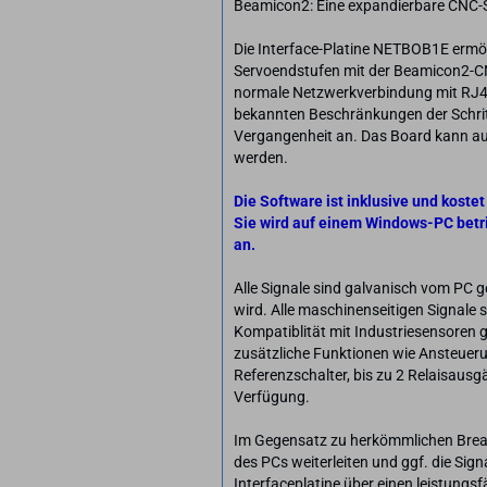
Beamicon2: Eine expandierbare CNC-
Die Interface-Platine NETBOB1E ermögl
Servoendstufen mit der Beamicon2-C
normale Netzwerkverbindung mit RJ45-
bekannten Beschränkungen der Schri
Vergangenheit an. Das Board kann auf 
werden.
Die Software ist inklusive und kostet
Sie wird auf einem Windows-PC betr
an.
Alle Signale sind galvanisch vom PC g
wird. Alle maschinenseitigen Signale
Kompatiblität mit Industriesensoren g
zusätzliche Funktionen wie Ansteueru
Referenzschalter, bis zu 2 Relaisaus
Verfügung.
Im Gegensatz zu herkömmlichen Breakou
des PCs weiterleiten und ggf. die Sig
Interfaceplatine über einen leistungs