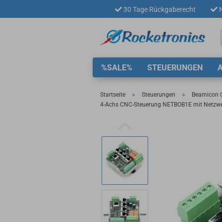
30 Tage Rückgaberecht
N
%SALE%
STEUERUNGEN
»
»
Startseite
Steuerungen
Beamicon C
4-Achs CNC-Steuerung NETBOB1E mit Netzwer