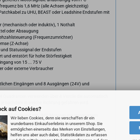
requenz bis 1,6 MHz (alle Achsen gleichzeitig)
Patchkabel zu UHU, BEAST oder Leadshine Endstufen mit
 (mechanisch oder induktiv), 1 Nothalt
ittel oder Absaugung
rehzahlsteuerung (Frequenzumrichter)
remse (Z-Achse)
und Statussignal der Endstufen
t und entstört für hohe Störfestigkeit
ngang von 15 ... 75 V
er oder externe Verbraucher
ztlichen Eingängen und 8 Ausgängen (24V) und
4 Quadranten verwenden über 4 Ventile die automatisch
 je nachdem in welche Richtung gefahren wird.
ock auf Cookies?
a
für Verbidnung mit JMC Motoren mit integriertem
Wir lieben Cookies, denn sie verschaffen dir ein
wunderbares Einkaufserlebnis in unserem Shop. Sie
ermöglichen einerseits das Merken von Einstellungen,
auber und geschirmt mit Ethernet-Patchkabeln und
helfen uns aber auch dabei, Statistikdaten zu erfassen