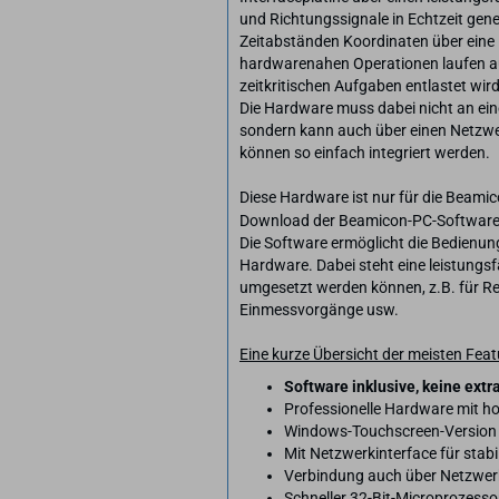
und Richtungssignale in Echtzeit gen
Zeitabständen Koordinaten über eine 
hardwarenahen Operationen laufen auf
zeitkritischen Aufgaben entlastet wir
Die Hardware muss dabei nicht an e
sondern kann auch über einen Netzw
können so einfach integriert werden.
Diese Hardware ist nur für die Beamic
Download der Beamicon-PC-Software
Die Software ermöglicht die Bedienun
Hardware. Dabei steht eine leistungs
umgesetzt werden können, z.B. für R
Einmessvorgänge usw.
Eine kurze Übersicht der meisten Feat
Software inklusive, keine extr
Professionelle Hardware mit ho
Windows-Touchscreen-Version al
Mit Netzwerkinterface für stab
Verbindung auch über Netzwerk
Schneller 32-Bit-Microprozess