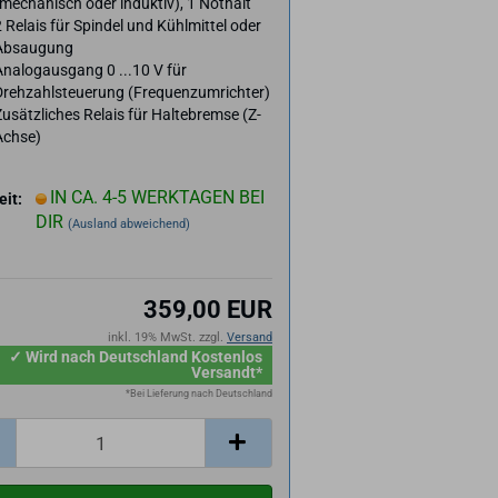
mechanisch oder induktiv), 1 Nothalt
 Relais für Spindel und Kühlmittel oder
Absaugung
Analogausgang 0 ...10 V für
Drehzahlsteuerung (Frequenzumrichter)
usätzliches Relais für Haltebremse (Z-
Achse)
IN CA. 4-5 WERKTAGEN BEI
eit:
DIR
(Ausland abweichend)
359,00 EUR
inkl. 19% MwSt. zzgl.
Versand
✓ Wird nach Deutschland Kostenlos
Versandt*
*Bei Lieferung nach Deutschland