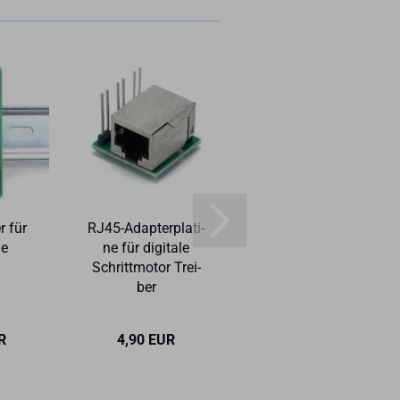
r für
RJ45-​Ad­ap­ter­pla­ti­
RJ45-​Ka­bel­durch­
ne
ne für di­gi­ta­le
füh­rung mit 20 cm
Schritt­mo­tor Trei­
Kabel
ber
R
4,90 EUR
4,49 EUR