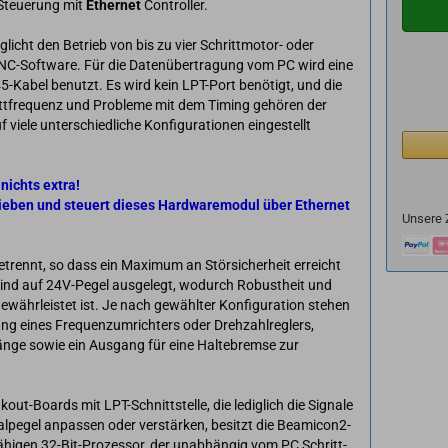
Steuerung mit
Ethernet
Controller.
icht den Betrieb von bis zu vier Schrittmotor- oder
NC-Software. Für die Datenübertragung vom PC wird eine
Kabel benutzt. Es wird kein LPT-Port benötigt, und die
ttfrequenz und Probleme mit dem Timing gehören der
viele unterschiedliche Konfigurationen eingestellt
 nichts extra!
ieben und steuert dieses Hardwaremodul über Ethernet
Unsere 
etrennt, so dass ein Maximum an Störsicherheit erreicht
 sind auf 24V-Pegel ausgelegt, wodurch Robustheit und
ewährleistet ist. Je nach gewählter Konfiguration stehen
ng eines Frequenzumrichters oder Drehzahlreglers,
gänge sowie ein Ausgang für eine Haltebremse zur
t-Boards mit LPT-Schnittstelle, die lediglich die Signale
nalpegel anpassen oder verstärken, besitzt die Beamicon2-
fähigen 32-Bit-Prozessor, der unabhängig vom PC Schritt-