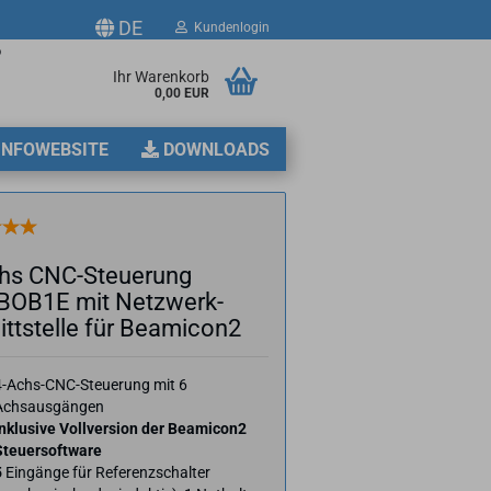
DE
Kundenlogin
p
Ihr Warenkorb
0,00 EUR
2
INFOWEBSITE
DOWNLOADS
chs CNC-​Steuerung
OB1E mit Netz­werk­
tt­stel­le für Beamicon2
erstellen
ort vergessen?
4-​Achs-CNC-Steuerung mit 6
Achsausgängen
inklusive Vollversion der Beamicon2
Steuersoftware
5
Eingänge für Referenzschalter