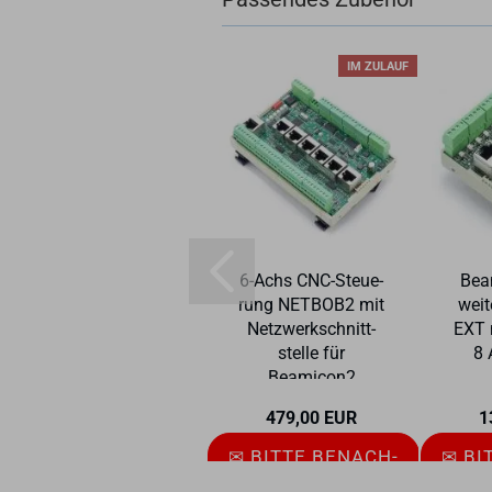
-10%
IM ZULAUF
Hutschienen-​​Netz­
6-​Achs CNC-​Steue­
Be­a
teil 24V 1A Me­an­
rung NETBOB2 mit
wei­
well MDR-​20-24
Netz­werk­schnitt­
EXT 
stel­le für
8 
Beamicon2
UVP 13,90 EUR
Nur 12,49 EUR
479,00 EUR
1
✉ BITTE BE­NACH­
✉ BI
RICH­TI­GEN
R