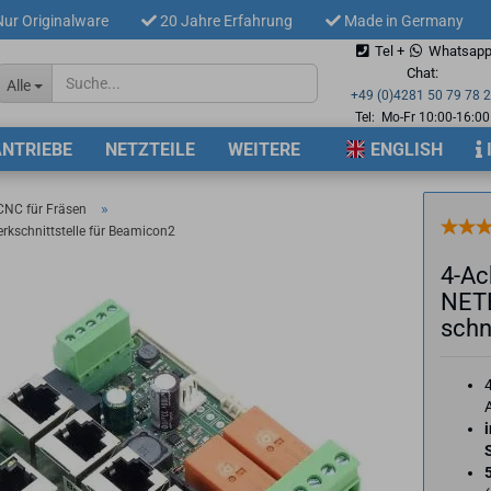
ur Originalware
20 Jahre Erfahrung
Made in Germany
Tel +
Whatsap
Sprache auswählen
Chat:
Alle
+49 (0)4281 50 79 78 
Tel: Mo-Fr 10:00-16:00
ANTRIEBE
NETZTEILE
WEITERE
ENGLISH
Lieferland
»
NC für Fräsen
kschnittstelle für Beamicon2
4-​A
NETB
schni
Konto 
Passw