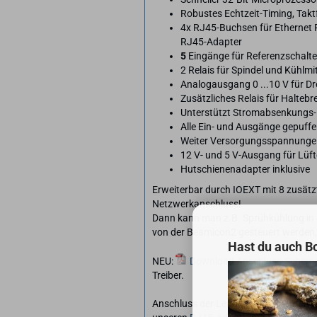
Robustes Echtzeit-Timing, Taktf
4x RJ45-Buchsen für Ethernet 
RJ45-Adapter
5
Eingänge für Referenzschalter
2 Relais für Spindel und Kühlm
Analogausgang 0 ...10 V für D
Zusätzliches Relais für Halteb
Unterstützt Stromabsenkungs- 
Alle Ein- und Ausgänge gepuffer
Weiter Versorgungsspannungei
12 V- und 5 V-Ausgang für Lüft
Hutschienenadapter inklusive
Erweiterbar durch IOEXT mit 8 zusät
Netzwerkanschluss!
Dann kann man z.B. Sprühkühlung in 
von der Beamicon2 gesteuert werden,
Hast du auch B
NEU:
Download Anschluss-Schem
Treiber.
Anschluss der Leadshine-Endstufen s