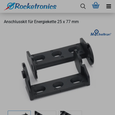
An­schluss­kit für En­er­gie­ket­te 25 x 77 mm