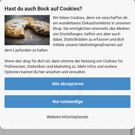
Ware und Lieferung wie gewohnt klasse.
Hast du auch Bock auf Cookies?
Gute Ware, gerne wieder.
Wir lieben Cookies, denn sie verschaffen dir
ein wunderbares Einkaufserlebnis in unserem
Shop. Sie ermöglichen einerseits das Merken
von Einstellungen, helfen uns aber auch
Hier sind die Vorteile von Rocketronics
dabei, Statistikdaten zu erfassen und dich
mittels unserer Marketingmaßnamen auf
dem Laufenden zu halten.
Wenn das okay für dich ist, dann stimme der Nutzung von Cookies für
Ohne Risiko einkaufen!
Präferenzen, Statistiken und Marketing zu. Mehr Infos und weitere
Optionen kannst du hier ansehen und verwalten.
Alle Akzeptieren
Nur notwendige
Weitere Informationen
Wir gewähren 30 Tage Rückgaberecht - Sie kaufen ohne Risiko.