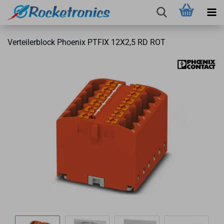
Ver­tei­ler­block Phoe­nix PTFIX 12X2,5 RD ROT