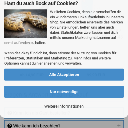
Hast du auch Bock auf Cookies?
Wir lieben Cookies, denn sie verschaffen dir
ein wunderbares Einkaufserlebnis in unserem
Shop. Sie ermöglichen einerseits das Merken
von Einstellungen, helfen uns aber auch
En­co­der Ver­län­ge­rungs­ka­
Hutschienen-​​Netz­teil 48V
dabei, Statistikdaten zu erfassen und dich
bel 3m – 12m für ES-​Mxxx
10A Me­an­well NDR-​480-​48
mittels unserer Marketingmaßnamen auf
Mo­to­ren
dem Laufenden zu halten.
Wenn das okay für dich ist, dann stimme der Nutzung von Cookies für
Präferenzen, Statistiken und Marketing zu. Mehr Infos und weitere
Optionen kannst du hier ansehen und verwalten.
Alle Akzeptieren
ab 14,90 EUR
99,90 EUR
Nur notwendige
Fragen & Antworten zum Einkauf
Weitere Informationen
Kann ich als Gast bestellen?
Wie kann ich bezahlen?