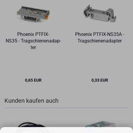
Phoe­nix PTFIX-​​
Phoe­nix PTFIX-​​NS35A -
NS35 - Trag­schie­nen­ad­ap­
Trag­schie­nen­ad­ap­ter
ter
0,65 EUR
0,33 EUR
Kunden kaufen auch