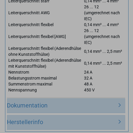
Leiterquerschnitt starr
0,14 mm² ... 4 mm²
26 ... 12
Leiterquerschnitt AWG
(umgerechnet nach
IEC)
Leiterquerschnitt flexibel
0,14 mm² ... 4 mm²
26 ... 12
Leiterquerschnitt flexibel [AWG]
(umgerechnet nach
IEC)
Leiterquerschnitt flexibel (Aderendhülse
0,14 mm² ... 2,5 mm²
ohne Kunststoffhülse)
Leiterquerschnitt flexibel (Aderendhülse
0,14 mm² ... 2,5 mm²
mit Kunststoffhülse)
Nennstrom
24 A
Belastungsstrom maximal
32 A
Summenstrom maximal
48 A
Nennspannung
450 V
Dokumentation
Herstellerinfo