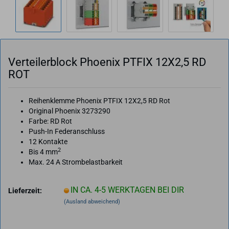
Ver­tei­ler­block Phoe­nix PTFIX 12X2,5 RD
ROT
Reihenklemme Phoenix PTFIX 12X2,5 RD Rot
Original Phoenix 3273290
Farbe: RD Rot
Push-In Federanschluss
12 Kontakte
2
Bis 4 mm
Max. 24 A Strombelastbarkeit
IN CA. 4-5 WERKTAGEN BEI DIR
Lieferzeit:
(Ausland abweichend)