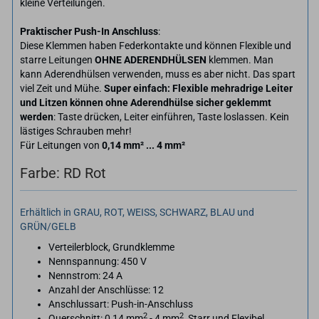
kleine Verteilungen.
Praktischer Push-In Anschluss
:
Diese Klemmen haben Federkontakte und können Flexible und
starre Leitungen
OHNE ADERENDHÜLSEN
klemmen. Man
kann Aderendhülsen verwenden, muss es aber nicht. Das spart
viel Zeit und Mühe.
Super einfach: Flexible mehradrige Leiter
und Litzen können ohne Aderendhülse sicher geklemmt
werden
: Taste drücken, Leiter einführen, Taste loslassen. Kein
lästiges Schrauben mehr!
Für Leitungen von
0,14 mm² ... 4 mm²
Farbe: RD Rot
Erhältlich in GRAU, ROT, WEISS, SCHWARZ, BLAU und
GRÜN/GELB
Verteilerblock, Grundklemme
Nennspannung: 450 V
Nennstrom: 24 A
Anzahl der Anschlüsse: 12
Anschlussart: Push-in-Anschluss
2
2
Querschnitt: 0,14 mm
- 4 mm
Starr und Flexibel