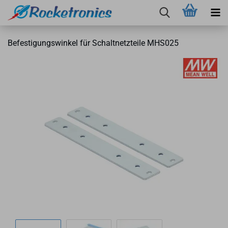
Be­fes­ti­gungs­win­kel für Schalt­netz­tei­le MHS025