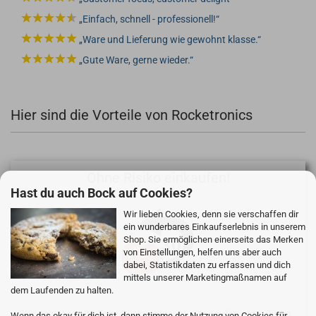
Einfach, schnell - professionell!
Ware und Lieferung wie gewohnt klasse.
Gute Ware, gerne wieder.
Hier sind die Vorteile von Rocketronics
Ohne Risiko einkaufen!
Hast du auch Bock auf Cookies?
Wir lieben Cookies, denn sie verschaffen dir
ein wunderbares Einkaufserlebnis in unserem
Shop. Sie ermöglichen einerseits das Merken
von Einstellungen, helfen uns aber auch
dabei, Statistikdaten zu erfassen und dich
mittels unserer Marketingmaßnamen auf
dem Laufenden zu halten.
Wir gewähren 30 Tage Rückgaberecht - Sie kaufen ohne Risiko.
Wenn das okay für dich ist, dann stimme der Nutzung von Cookies für