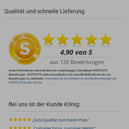
Qualität und schnelle Lieferung
+49 (0)4281 50 79 78 2
+49 (0)4281 50 79 78 2
info@rocketronics.de
Unser Unternehmen sammelt über den unabhängigen Dienstleister SHOPVOTE
Bewertungen. SHOPVOTE setzt automatische und manuelle Maßnahmen ein, um
Bewertungen zu verifizieren.
Informationen zur Echtheit von Kundenbewertungen auf
SHOPVOTE finden Sie hier.
Bei uns ist der Kunde König:
Gute Qualität zum fairen Preis.
Customer focus, customer delight